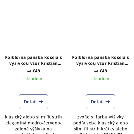
Folklórna pánska košeľa s
Folklórna pánska košeľa s
výšivkou vzor Kristián
výšivkou vzor Kristián
folk2
jednofarebný modrý
€49
€49
od
od
skladom
skladom
Detail
Detail
klasický alebo slim fit strih
zvoľte si farbu výšivky
elegantná modro-červeno-
podľa seba klasický alebo
zelená výšivka na
slim fit strih krátky alebo