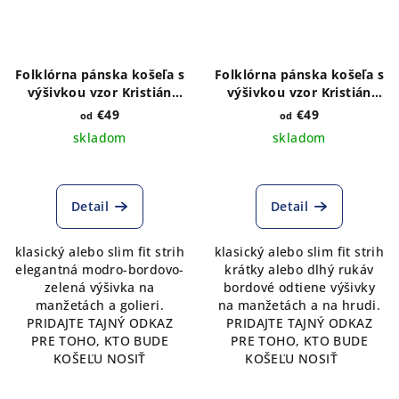
Folklórna pánska košeľa s
Folklórna pánska košeľa s
výšivkou vzor Kristián
výšivkou vzor Kristián
bordo2
bordo2 pásy
€49
€49
od
od
skladom
skladom
Detail
Detail
klasický alebo slim fit strih
klasický alebo slim fit strih
elegantná modro-bordovo-
krátky alebo dlhý rukáv
zelená výšivka na
bordové odtiene výšivky
manžetách a golieri.
na manžetách a na hrudi.
PRIDAJTE TAJNÝ ODKAZ
PRIDAJTE TAJNÝ ODKAZ
PRE TOHO, KTO BUDE
PRE TOHO, KTO BUDE
KOŠEĽU NOSIŤ
KOŠEĽU NOSIŤ