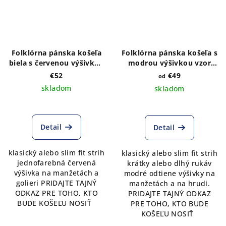
Folklórna pánska košeľa
Folklórna pánska košeľa s
biela s červenou výšivkou
modrou výšivkou vzor
vzor Kristián2
Kristián
€52
€49
od
skladom
skladom
Priemerné
hodnotenie
produktu
Detail
Detail
je
5,0
klasický alebo slim fit strih
klasický alebo slim fit strih
z
jednofarebná červená
krátky alebo dlhý rukáv
5
výšivka na manžetách a
modré odtiene výšivky na
hviezdičiek.
golieri PRIDAJTE TAJNÝ
manžetách a na hrudi.
ODKAZ PRE TOHO, KTO
PRIDAJTE TAJNÝ ODKAZ
BUDE KOŠEĽU NOSIŤ
PRE TOHO, KTO BUDE
KOŠEĽU NOSIŤ