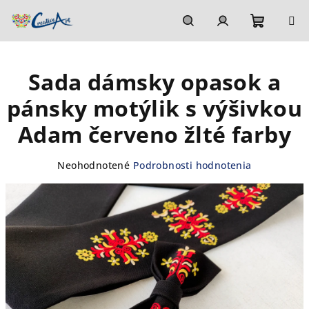
Prejsť
na
obsah
Nákupn
Hľadať
Prihlásenie
Sada dámsky opasok a
košík
pánsky motýlik s výšivkou
Adam červeno žlté farby
Priemerné
Neohodnotené
Podrobnosti hodnotenia
hodnotenie
produktu
je
0,0
z
5
hviezdičiek.