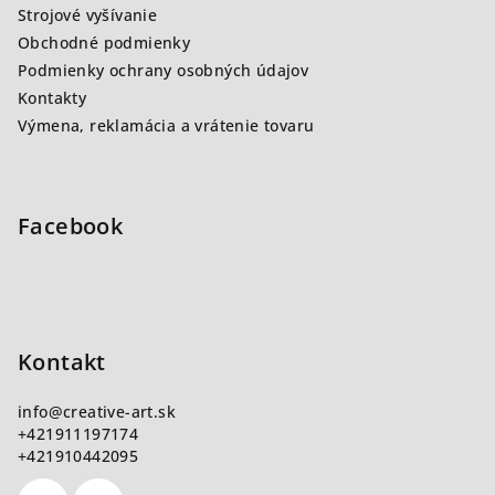
i
Strojové vyšívanie
e
Obchodné podmienky
Podmienky ochrany osobných údajov
Kontakty
Výmena, reklamácia a vrátenie tovaru
Facebook
Kontakt
info
@
creative-art.sk
+421911197174
+421910442095