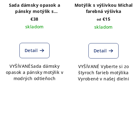
Sada dámsky opasok a
Motýlik s výšivkou Michal
pánsky motýlik s
farebná výšivka
výšivkou Adam modré
€38
€15
od
farby
skladom
skladom
Detail
Detail
VYŠÍVANÉSada dámsky
VYŠÍVANÉ Vyberte si zo
opasok a pánsky motýlik v
štyroch farieb motýlika
modrých odtieňoch
Vyrobené v našej dielni