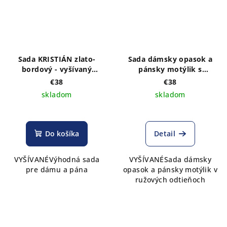
Sada KRISTIÁN zlato-
Sada dámsky opasok a
bordový - vyšívaný
pánsky motýlik s
dámsky širší opasok a
výšivkou Adam ružové
€38
€38
pánsky motýlik
farby
skladom
skladom
Do košíka
Detail
VYŠÍVANÉVýhodná sada
VYŠÍVANÉSada dámsky
pre dámu a pána
opasok a pánsky motýlik v
ružových odtieňoch