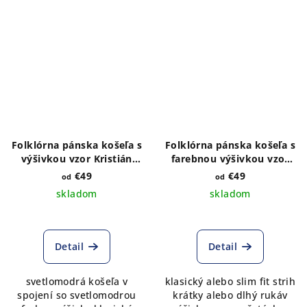
Folklórna pánska košeľa s
Folklórna pánska košeľa s
výšivkou vzor Kristián
farebnou výšivkou vzor
svetlomodrý
Kristián golier a manžety
€49
€49
od
od
skladom
skladom
Detail
Detail
svetlomodrá košeľa v
klasický alebo slim fit strih
spojení so svetlomodrou
krátky alebo dlhý rukáv