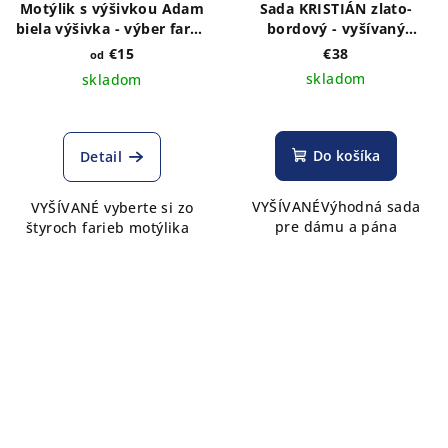
Motýlik s výšivkou Adam
Sada KRISTIÁN zlato-
biela výšivka - výber farby
bordový - vyšívaný
látky
dámsky užší opasok a
€15
€38
od
pánsky motýlik
skladom
skladom
Do košíka
Detail
VYŠÍVANÉVýhodná sada
VYŠÍVANÉ vyberte si zo
pre dámu a pána
štyroch farieb motýlika