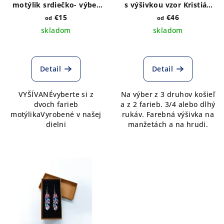
motýlik srdiečko- výber
s výšivkou vzor Kristián
farby látky
na hrudi a manžetách
€15
€46
od
od
skladom
skladom
Detail
Detail
VYŠÍVANÉvyberte si z
Na výber z 3 druhov košieľ
dvoch farieb
a z 2 farieb. 3/4 alebo dlhý
motýlikaVyrobené v našej
rukáv. Farebná výšivka na
dielni
manžetách a na hrudi.