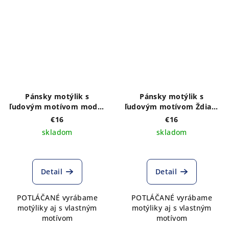
Pánsky motýlik s
Pánsky motýlik s
ľudovým motívom modrý
ľudovým motívom Ždiar1
kvietok2 POTLAČ
potlač
€16
€16
skladom
skladom
Detail
Detail
POTLÁČANÉ vyrábame
POTLÁČANÉ vyrábame
motýliky aj s vlastným
motýliky aj s vlastným
motívom
motívom