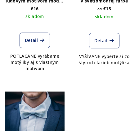
ľudovým motívom modrý
v svetlomodrej farbe
kvietok POTLAČ
€16
€15
od
skladom
skladom
Detail
Detail
POTLÁČANÉ vyrábame
VYŠÍVANÉ vyberte si zo
motýliky aj s vlastným
štyroch farieb motýlika
motívom