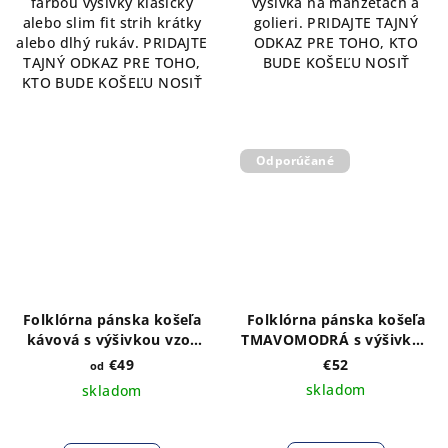
farbou výšivky klasický
výšivka na manžetách a
alebo slim fit strih krátky
golieri. PRIDAJTE TAJNÝ
alebo dlhý rukáv. PRIDAJTE
ODKAZ PRE TOHO, KTO
TAJNÝ ODKAZ PRE TOHO,
BUDE KOŠEĽU NOSIŤ
KTO BUDE KOŠEĽU NOSIŤ
Odporúčané
Folklórna pánska košeľa
Folklórna pánska košeľa
kávová s výšivkou vzor
TMAVOMODRÁ s výšivkou
Kristián biely
vzor Kristián2 v bielej
€49
€52
od
farbe
skladom
skladom