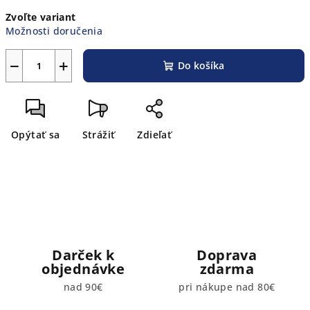
Jednotková
Zvoľte variant
cena:
Možnosti doručenia
−
+
Do košíka
Opýtať sa
Strážiť
Zdieľať
Darček k
Doprava
objednávke
zdarma
nad 90€
pri nákupe nad 80€