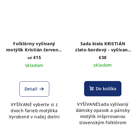
Folklórny vyšívaný
Sada biela KRISTIÁN
motýlik Kristián červený-
zlato-bordový - vyšívaný
výber farby látky
dámsky širší opasok a
€15
€38
od
pánsky motýlik
skladom
skladom
Do košíka
Detail
VYŠÍVANÉSada vyšívaný
VYŠÍVANÉ vyberte si z
dámsky opasok a pánsky
dvoch farieb motýlika
motýlik inšpirovanou
Vyrobené v našej dielni
slovenským folklórom