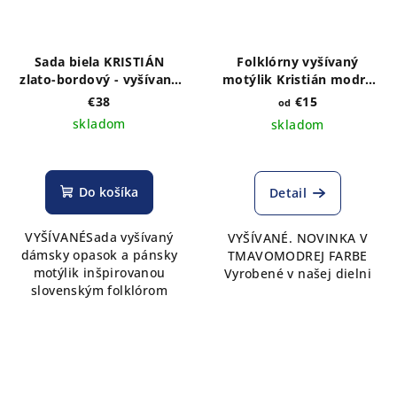
Sada biela KRISTIÁN
Folklórny vyšívaný
zlato-bordový - vyšívaný
motýlik Kristián modré
dámsky užší opasok a
odtiene- tmavomodrý
€38
€15
od
pánsky motýlik
satén
skladom
skladom
Do košíka
Detail
VYŠÍVANÉSada vyšívaný
VYŠÍVANÉ. NOVINKA V
dámsky opasok a pánsky
TMAVOMODREJ FARBE
motýlik inšpirovanou
Vyrobené v našej dielni
slovenským folklórom