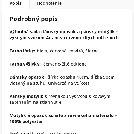
Popis
Hodnotenie
Podrobný popis
Výhodná sada dámsky opasok a pánsky motýlik s
vyšitým vzorom Adam v červeno žltých odtieňoch
Farba látky:
biela, červená, modrá, čierna
Farba výšivky:
červeno-žlté odtiene
Dámsky opasok:
šírka opasku 10cm, dĺžka 90cm,
viazaný na stuhu, univerzálna veľkosť
Pánsky motýlik
s rovnakou výšivkou s kovovým
zapínaním na stiahnutie
Motýlik a opasok sú šité z rovnakého materiálu –
100% polyester