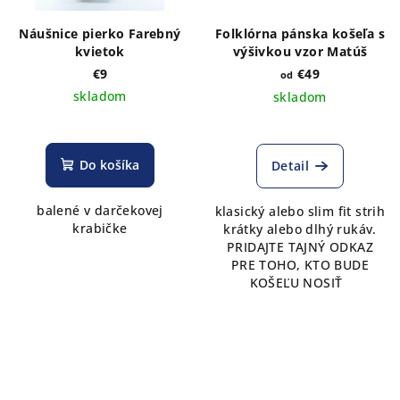
Náušnice pierko Farebný
Folklórna pánska košeľa s
kvietok
výšivkou vzor Matúš
€9
€49
od
skladom
skladom
Do košíka
Detail
balené v darčekovej
klasický alebo slim fit strih
krabičke
krátky alebo dlhý rukáv.
PRIDAJTE TAJNÝ ODKAZ
PRE TOHO, KTO BUDE
KOŠEĽU NOSIŤ