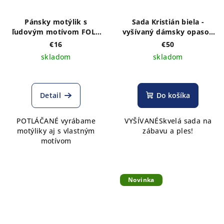
Pánsky motýlik s
Sada Kristián biela -
ľudovým motívom FOLK
vyšívaný dámsky opasok
POTLAČ
a pánsky motýlik +
€16
€50
pánske traky
skladom
skladom
Detail
Do košíka
POTLÁČANÉ vyrábame
VYŠÍVANÉSkvelá sada na
motýliky aj s vlastným
zábavu a ples!
motívom
Novinka