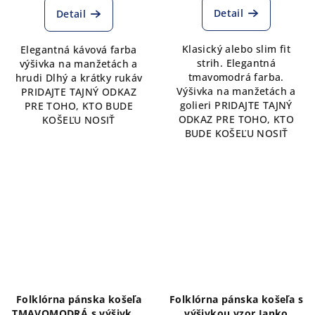
Detail
Detail
Klasický alebo slim fit
Elegantná kávová farba
strih. Elegantná
výšivka na manžetách a
tmavomodrá farba.
hrudi Dlhý a krátky rukáv
Výšivka na manžetách a
PRIDAJTE TAJNÝ ODKAZ
golieri PRIDAJTE TAJNÝ
PRE TOHO, KTO BUDE
ODKAZ PRE TOHO, KTO
KOŠEĽU NOSIŤ
BUDE KOŠEĽU NOSIŤ
Folklórna pánska košeľa
Folklórna pánska košeľa s
TMAVOMODRÁ s výšivkou
výšivkou vzor Janko