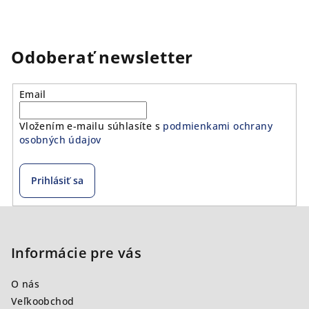
Odoberať newsletter
Email
Vložením e-mailu súhlasíte s
podmienkami ochrany
osobných údajov
Prihlásiť sa
Z
á
p
Informácie pre vás
ä
O nás
t
Veľkoobchod