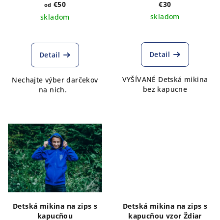
d
€50
€30
od
skladom
skladom
u
k
t
Detail
Detail
o
v
VYŠÍVANÉ Detská mikina
Nechajte výber darčekov
bez kapucne
na nich.
Detská mikina na zips s
Detská mikina na zips s
kapucňou
kapucňou vzor Ždiar