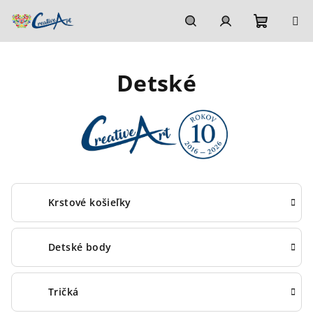
Prejsť
na
obsah
Nákupn
Hľadať
Prihlásenie
Detské
košík
Krstové košieľky
Detské body
Tričká