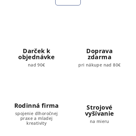
k
á
o
d
v
a
a
n
c
i
i
e
e
p
Darček k
Doprava
r
objednávke
zdarma
v
nad 90€
pri nákupe nad 80€
k
y
v
ý
p
i
Rodinná firma
Strojové
s
vyšívanie
spojenie dlhoročnej
u
praxe a mladej
na mieru
kreativity