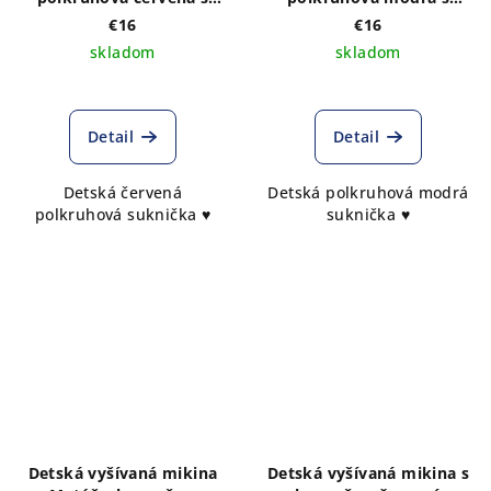
bielym jemným vzorom
bielym jemným vzorom
€16
€16
skladom
skladom
Detail
Detail
Detská červená
Detská polkruhová modrá
polkruhová suknička ♥
suknička ♥
Detská vyšívaná mikina
Detská vyšívaná mikina s