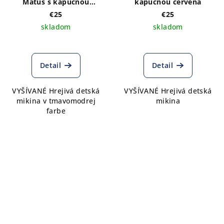
Matúš s kapucňou
kapucňou červená
tmavomodrá
€25
€25
skladom
skladom
Detail
Detail
VYŠÍVANÉ Hrejivá detská
VYŠÍVANÉ Hrejivá detská
mikina v tmavomodrej
mikina
farbe