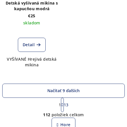
Detská vyšívaná mikina s
kapucňou modrá
€25
skladom
Detail
VYŠÍVANÉ Hrejivá detská
mikina
Načítať 9 ďalších
S
t
1
13
O
r
112
položiek celkom
á
v
n
l
Hore