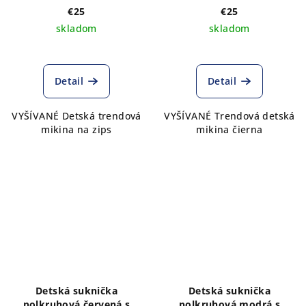
€25
€25
skladom
skladom
Detail
Detail
VYŠÍVANÉ Detská trendová
VYŠÍVANÉ Trendová detská
mikina na zips
mikina čierna
Detská suknička
Detská suknička
polkruhová červená s
polkruhová modrá s