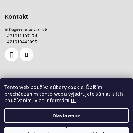
Kontakt
info
@
creative-art.sk
+421911197174
+421910442095
Nákupný košík
Tento web používa súbory cookie. Ďalším
prechádzaním tohto webu vyjadrujete súhlas s ich
používaním. Viac informácií
tu
.
0
ks /
€0
Nastavenie
Copyright 2026
CreativeArt
. Všetky práva vyhradené.
Upraviť nastavenie cookies