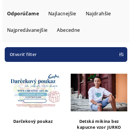
R
a
Odporúčame
Najlacnejšie
Najdrahšie
d
e
Najpredávanejšie
Abecedne
n
i
e
Otvoriť filter
p
V
r
ý
o
p
d
i
u
s
k
p
t
r
o
Darčekový poukaz
Detská mikina bez
o
v
kapucne vzor JURKO