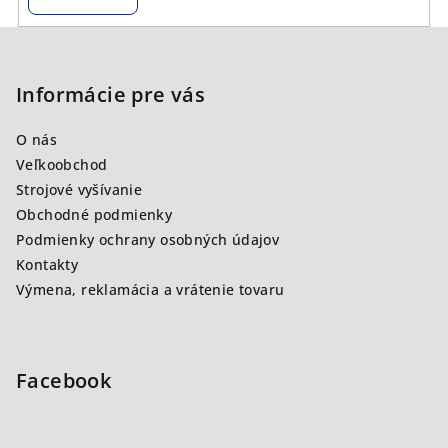
Z
á
p
Informácie pre vás
ä
O nás
t
Veľkoobchod
i
Strojové vyšívanie
e
Obchodné podmienky
Podmienky ochrany osobných údajov
Kontakty
Výmena, reklamácia a vrátenie tovaru
Facebook