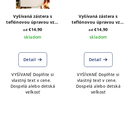
Vyšívaná zástera s
Vyšívaná zástera s
teflónovou úpravou vzor
teflónovou úpravou vzor
IKA modrá
Kristián folk
€14,90
€14,90
od
od
skladom
skladom
Detail
Detail
VYŚÍVANÉ Doplňte si
VYŚÍVANÉ Doplňte si
vlastný text v cene.
vlastný text v cene.
Dospelá alebo detská
Dospelá alebo detská
veľkosť
veľkosť