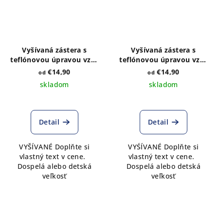
Vyšívaná zástera s
Vyšívaná zástera s
teflónovou úpravou vzor
teflónovou úpravou vzor
Kristián modrý
Kristián zlatý
€14,90
€14,90
od
od
skladom
skladom
Detail
Detail
VYŠÍVANÉ Doplňte si
VYŚÍVANÉ Doplňte si
vlastný text v cene.
vlastný text v cene.
Dospelá alebo detská
Dospelá alebo detská
veľkosť
veľkosť