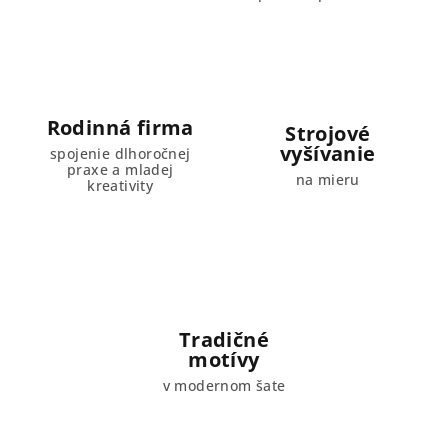
y
v
ý
p
i
Rodinná firma
Strojové
s
vyšívanie
spojenie dlhoročnej
u
praxe a mladej
na mieru
kreativity
Tradičné
motívy
v modernom šate