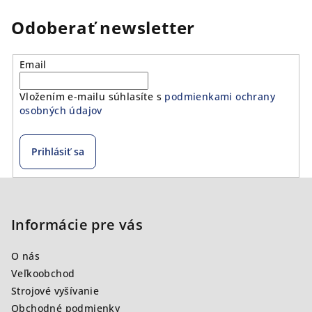
Odoberať newsletter
Email
Vložením e-mailu súhlasíte s
podmienkami ochrany
osobných údajov
Prihlásiť sa
Z
á
p
Informácie pre vás
ä
O nás
t
Veľkoobchod
i
Strojové vyšívanie
e
Obchodné podmienky