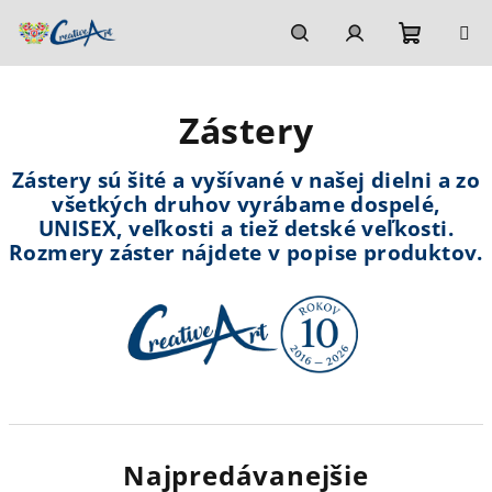
Prejsť
na
obsah
Nákupn
Hľadať
Prihlásenie
Zástery
košík
Zástery sú šité a vyšívané v našej dielni a zo
všetkých druhov vyrábame dospelé,
UNISEX, veľkosti a tiež detské veľkosti.
Rozmery záster nájdete v popise produktov.
Najpredávanejšie