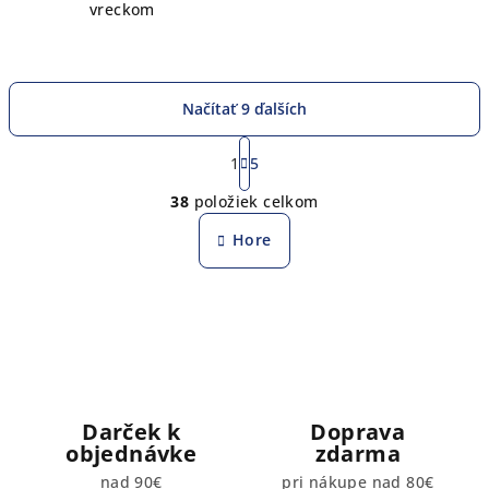
vreckom
Načítať 9 ďalších
S
t
1
5
O
r
38
položiek celkom
á
v
n
l
Hore
k
á
o
d
v
a
a
n
c
i
i
e
e
p
Darček k
Doprava
r
objednávke
zdarma
v
nad 90€
pri nákupe nad 80€
k