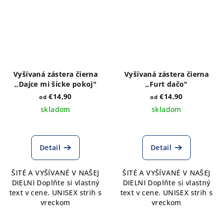
Vyšívaná zástera čierna
Vyšívaná zástera čierna
,,Dajce mi šicke pokoj"
,,Furt dačo"
€14,90
€14,90
od
od
skladom
skladom
Detail
Detail
ŠITÉ A VYŠÍVANÉ V NAŠEJ
ŠITÉ A VYŠÍVANÉ V NAŠEJ
DIELNI Doplňte si vlastný
DIELNI Doplňte si vlastný
text v cene. UNISEX strih s
text v cene. UNISEX strih s
vreckom
vreckom