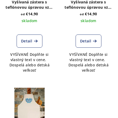
r
o
Vyšívaná zástera s
Vyšívaná zástera s
o
v
teflónovou úpravou vzor
teflónovou úpravou vzor
IKA folk
IKA hnedá
d
€14,90
€14,90
od
od
skladom
skladom
u
k
t
Detail
Detail
o
v
VYŚÍVANÉ Doplňte si
VYŚÍVANÉ Doplňte si
vlastný text v cene.
vlastný text v cene.
Dospelá alebo detská
Dospelá alebo detská
veľkosť
veľkosť