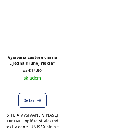
Vyšívaná zástera čierna
,,Jedna druhej riekla"
€14,90
od
skladom
Detail
ŠITÉ A VYŠÍVANÉ V NAŠEJ
DIELNI Doplňte si vlastný
text v cene. UNISEX strih s