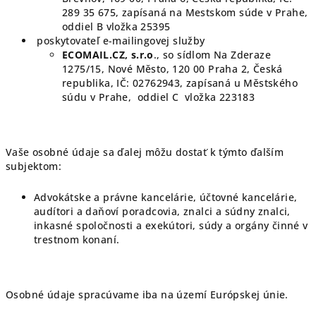
289 35 675, zapísaná na Mestskom súde v Prahe,
oddiel B vložka 25395
poskytovateľ e-mailingovej služby
ECOMAIL.CZ, s.r.o
., so sídlom Na Zderaze
1275/15, Nové Město, 120 00 Praha 2, Česká
republika, IČ: 02762943, zapísaná u Městského
súdu v Prahe, oddiel C vložka 223183
Vaše osobné údaje sa ďalej môžu dostať k týmto ďalším
subjektom:
Advokátske a právne kancelárie, účtovné kancelárie,
audítori a daňoví poradcovia, znalci a súdny znalci,
inkasné spoločnosti a exekútori, súdy a orgány činné v
trestnom konaní.
Osobné údaje spracúvame iba na území Európskej únie.