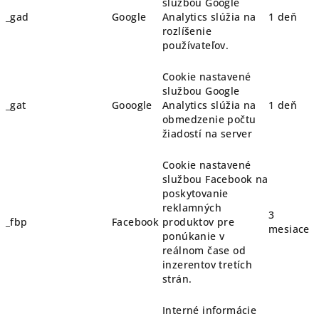
službou Google
_gad
Google
Analytics slúžia na
1 deň
rozlíšenie
používateľov.
Cookie nastavené
službou Google
_gat
Gooogle
Analytics slúžia na
1 deň
obmedzenie počtu
žiadostí na server
Cookie nastavené
službou Facebook na
poskytovanie
reklamných
3
_fbp
Facebook
produktov pre
mesiace
ponúkanie v
reálnom čase od
inzerentov tretích
strán.
Interné informácie