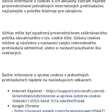
Ďalšie informácie o cookies a ich aktuálny zoznam nájdete
prostredníctvom jednotlivých internetových prehliadačov,
najčastejšie v položke Nástroje pre vývojárov.
Súhlas môže byť vyjadrený prostredníctvom zaškrtávacieho
políčka obsiahnutého v tzv. cookie lište. Súbory cookies
môžete aj následne v nastavení svojho internetového
prehliadača odmietnuť, alebo si nastaviť používanie iba
niektorých.
Ďalšie informácie o správe cookies v jednotlivých
prehliadačoch nájdete na nasledujúcich odkazoch:
Internet Explorer -
https://support.microsoft.com/sk-
sk/windows/odstránenie-a-správa-súborov-cookie-
168dab11-0753-043d-7c16-ede5947fc64d
Google Chrome
-
https://support.google.com/chrome/answer/95647?