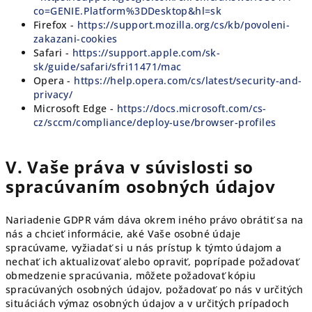
co=GENIE.Platform%3DDesktop&hl=sk
Firefox -
https://support.mozilla.org/cs/kb/povoleni-
zakazani-cookies
Safari -
https://support.apple.com/sk-
sk/guide/safari/sfri11471/mac
Opera -
https://help.opera.com/cs/latest/security-and-
privacy/
Microsoft Edge -
https://docs.microsoft.com/cs-
cz/sccm/compliance/deploy-use/browser-profiles
V. Vaše práva v súvislosti so
spracúvaním osobných údajov
Nariadenie GDPR vám dáva okrem iného právo obrátiť sa na
nás a chcieť informácie, aké Vaše osobné údaje
spracúvame, vyžiadať si u nás prístup k týmto údajom a
nechať ich aktualizovať alebo opraviť, poprípade požadovať
obmedzenie spracúvania, môžete požadovať kópiu
spracúvaných osobných údajov, požadovať po nás v určitých
situáciách výmaz osobných údajov a v určitých prípadoch