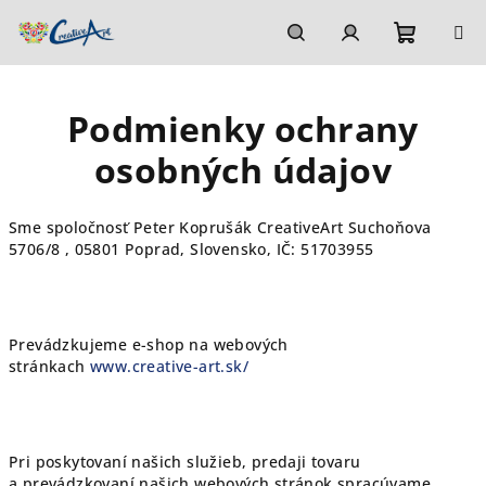
Prejsť
na
obsah
Nákupn
Hľadať
Prihlásenie
Podmienky ochrany
košík
osobných údajov
Sme spoločnosť
Peter Koprušák CreativeArt Suchoňova
5706/8 , 05801 Poprad, Slovensko, IČ: 51703955
Prevádzkujeme e-shop na webových
stránkach
www.creative-art.sk/
Pri poskytovaní našich služieb, predaji tovaru
a prevádzkovaní našich webových stránok spracúvame