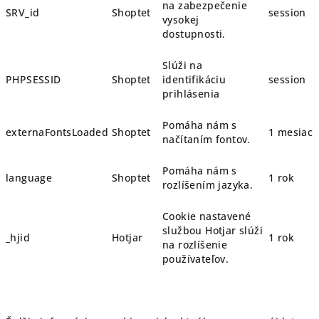
na zabezpečenie
SRV_id
Shoptet
session
vysokej
dostupnosti.
Slúži na
PHPSESSID
Shoptet
identifikáciu
session
prihlásenia
Pomáha nám s
externaFontsLoaded
Shoptet
1 mesiac
načítaním fontov.
Pomáha nám s
language
Shoptet
1 rok
rozlíšením jazyka.
Cookie nastavené
službou Hotjar slúži
_hjid
Hotjar
1 rok
na rozlíšenie
používateľov.