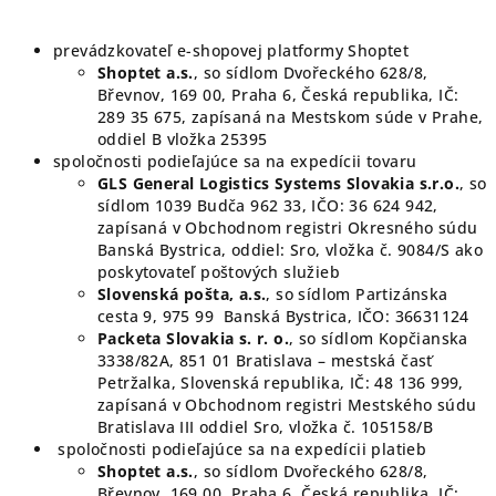
prevádzkovateľ e-shopovej platformy Shoptet
Shoptet a.s.
, so sídlom Dvořeckého 628/8,
Břevnov, 169 00, Praha 6, Česká republika, IČ:
289 35 675, zapísaná na Mestskom súde v Prahe,
oddiel B vložka 25395
spoločnosti podieľajúce sa na expedícii tovaru
GLS General Logistics Systems Slovakia s.r.o.
, so
sídlom 1039 Budča 962 33, IČO: 36 624 942,
zapísaná v Obchodnom registri Okresného súdu
Banská Bystrica, oddiel: Sro, vložka č. 9084/S
ako
poskytovateľ poštových služieb
Slovenská pošta, a.s.
, so sídlom Partizánska
cesta 9, 975 99 Banská Bystrica, IČO: 36631124
Packeta Slovakia s. r. o.
, so sídlom Kopčianska
3338/82A, 851 01 Bratislava – mestská časť
Petržalka, Slovenská republika, IČ: 48 136 999,
zapísaná v Obchodnom registri Mestského súdu
Bratislava III oddiel Sro, vložka č. 105158/B
spoločnosti podieľajúce sa na expedícii platieb
Shoptet a.s.
, so sídlom Dvořeckého 628/8,
Břevnov, 169 00, Praha 6, Česká republika, IČ: