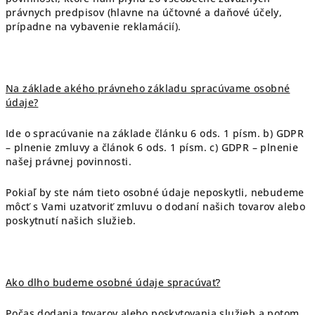
právnych predpisov (hlavne na účtovné a daňové účely,
prípadne na vybavenie reklamácií).
Na základe akého právneho základu spracúvame osobné
údaje?
Ide o spracúvanie na základe článku 6 ods. 1 písm. b) GDPR
– plnenie zmluvy a článok 6 ods. 1 písm. c) GDPR – plnenie
našej právnej povinnosti.
Pokiaľ by ste nám tieto osobné údaje neposkytli, nebudeme
môcť s Vami uzatvoriť zmluvu o dodaní našich tovarov alebo
poskytnutí našich služieb.
Ako dlho budeme osobné údaje spracúvať?
Počas dodania tovarov alebo poskytovania služieb a potom