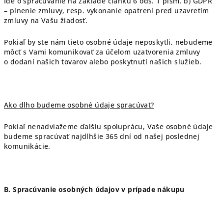
Ide o spracúvanie na základe článku 6 ods. 1 písm. b) GDPR
– plnenie zmluvy, resp. vykonanie opatrení pred uzavretím
zmluvy na Vašu žiadosť.
Pokiaľ by ste nám tieto osobné údaje neposkytli, nebudeme
môcť s Vami komunikovať za účelom uzatvorenia zmluvy
o dodaní našich tovarov alebo poskytnutí našich služieb.
Ako dlho budeme osobné údaje spracúvať?
Pokiaľ nenadviažeme ďalšiu spoluprácu, Vaše osobné údaje
budeme spracúvať najdlhšie 365 dní od našej poslednej
komunikácie.
B. Spracúvanie osobných údajov v prípade nákupu