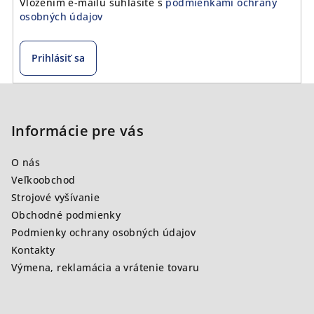
Vložením e-mailu súhlasíte s
podmienkami ochrany
osobných údajov
Prihlásiť sa
Z
á
p
Informácie pre vás
ä
O nás
t
Veľkoobchod
i
Strojové vyšívanie
e
Obchodné podmienky
Podmienky ochrany osobných údajov
Kontakty
Výmena, reklamácia a vrátenie tovaru