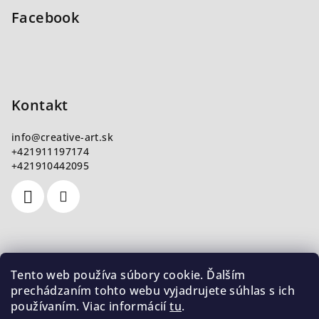
Facebook
Kontakt
info
@
creative-art.sk
+421911197174
+421910442095
Nákupný košík
Tento web používa súbory cookie. Ďalším
prechádzaním tohto webu vyjadrujete súhlas s ich
používaním. Viac informácií
tu
.
0
ks /
€0