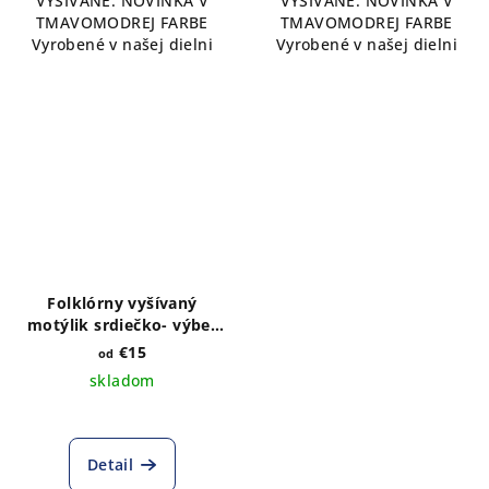
VYŠÍVANÉ. NOVINKA V
VYŠÍVANÉ. NOVINKA V
TMAVOMODREJ FARBE
TMAVOMODREJ FARBE
Vyrobené v našej dielni
Vyrobené v našej dielni
Folklórny vyšívaný
motýlik srdiečko- výber
farby látky
€15
od
skladom
Detail