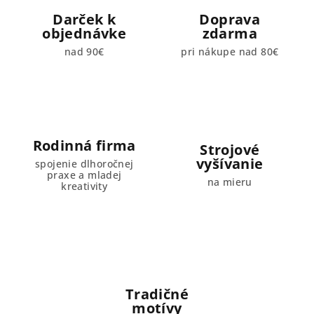
p
Darček k
Doprava
r
objednávke
zdarma
v
nad 90€
pri nákupe nad 80€
k
y
v
ý
p
i
Rodinná firma
Strojové
s
vyšívanie
spojenie dlhoročnej
u
praxe a mladej
na mieru
kreativity
Tradičné
motívy