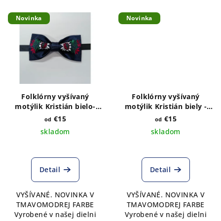
Novinka
Novinka
Folklórny vyšívaný
Folklórny vyšívaný
motýlik Kristián bielo-
motýlik Kristián biely -
bordový- tmavomodrý
tmavomodrý satén
€15
€15
od
od
satén
skladom
skladom
Detail
Detail
VYŠÍVANÉ. NOVINKA V
VYŠÍVANÉ. NOVINKA V
TMAVOMODREJ FARBE
TMAVOMODREJ FARBE
Vyrobené v našej dielni
Vyrobené v našej dielni