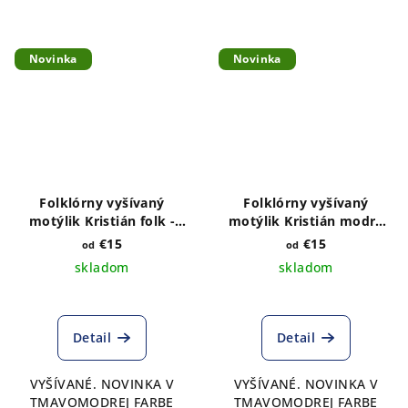
Novinka
Novinka
Folklórny vyšívaný
Folklórny vyšívaný
motýlik Kristián folk -
motýlik Kristián modré
tmavomodrý satén
odtiene- tmavomodrý
€15
€15
od
od
satén
skladom
skladom
Detail
Detail
VYŠÍVANÉ. NOVINKA V
VYŠÍVANÉ. NOVINKA V
TMAVOMODREJ FARBE
TMAVOMODREJ FARBE