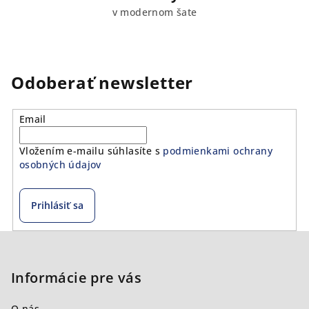
v modernom šate
Odoberať newsletter
Email
Vložením e-mailu súhlasíte s
podmienkami ochrany
osobných údajov
Prihlásiť sa
Z
á
p
Informácie pre vás
ä
O nás