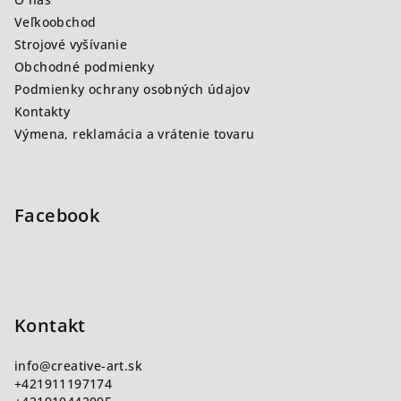
t
Veľkoobchod
i
Strojové vyšívanie
e
Obchodné podmienky
Podmienky ochrany osobných údajov
Kontakty
Výmena, reklamácia a vrátenie tovaru
Facebook
Kontakt
info
@
creative-art.sk
+421911197174