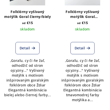
p
t
r
o
Folklórny vyšívaný
Folklórny vyšívaný
o
v
motýlik Goral čierny/biely
motýlik Goral
tmavomodrý satén
d
€15
€15
od
od
skladom
skladom
u
k
t
Detail
Detail
o
v
,Goraľu, cy či ňe žaľ,
,Goraľu, cy či ňe žaľ,
odhodžič od stron
odhodžič od stron
ojcyzny..." Vyšívaný
ojcyzny..." Vyšívaný
motýlik s motívom
motýlik s motívom
inšpirovaným goralským
inšpirovaným goralským
folklórom obce Ždiar
folklórom obce Ždiar
Elegantná kombinácia
Elegantná kombinácia
bielej alebo čiernej farby...
tmavomodrej farby
motýlika a...