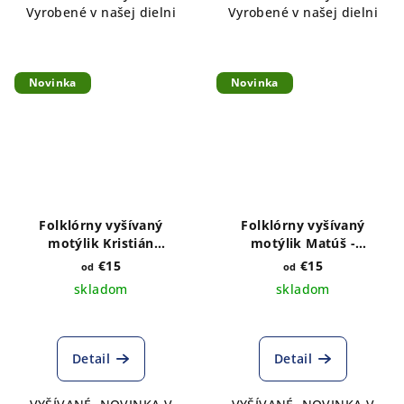
Vyrobené v našej dielni
Vyrobené v našej dielni
Novinka
Novinka
Folklórny vyšívaný
Folklórny vyšívaný
motýlik Kristián
motýlik Matúš -
tmavomodrý -
tmavomodrý satén
€15
€15
od
od
tmavomodrý satén
skladom
skladom
Detail
Detail