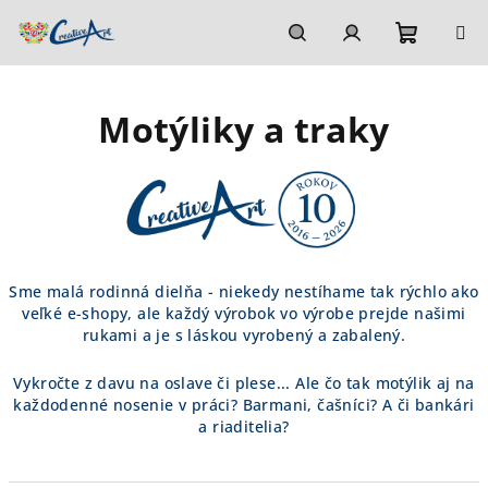
Prejsť
na
obsah
Nákupn
Hľadať
Prihlásenie
Motýliky a traky
košík
Sme malá rodinná dielňa - niekedy nestíhame tak rýchlo ako
veľké e-shopy, ale každý výrobok vo výrobe prejde našimi
rukami a je s láskou vyrobený a zabalený.
Vykročte z davu na oslave či plese... Ale čo tak motýlik aj na
každodenné nosenie v práci? Barmani, čašníci? A či bankári
a riaditelia?