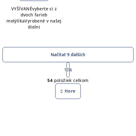
VYŠÍVANÉvyberte si z
dvoch farieb
motýlikaVyrobené v našej
dielni
Načítať 9 ďalších
S
t
1
6
O
r
54
položiek celkom
á
v
n
l
Hore
k
á
o
d
v
a
a
n
c
i
i
e
e