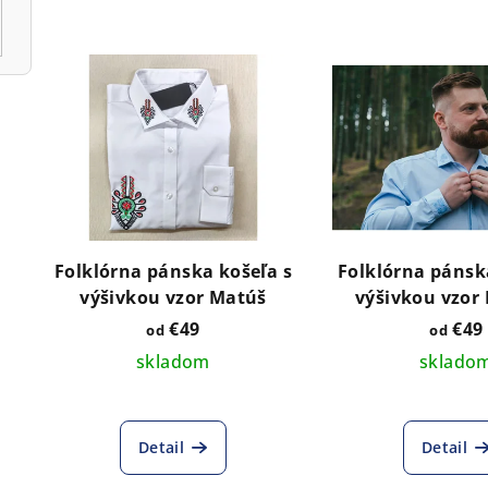
Folklórna pánska košeľa s
Folklórna pánsk
výšivkou vzor Matúš
výšivkou vzor 
svetlomo
€49
€49
od
od
skladom
sklado
Detail
Detail