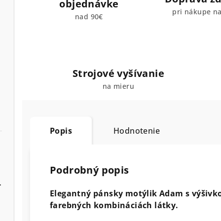
objednávke
pri nákupe n
nad 90€
Strojové vyšívanie
na mieru
Popis
Hodnotenie
Podrobný popis
lier a manžety
Elegantný pánsky motýlik Adam s výšivko
farebných kombináciách látky.