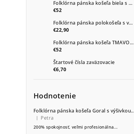
Folklórna pánska košeľa biela s modrou výšivkou vzor Kristián2
€52
Folklórna pánska polokošeľa s výšivkou vzor Kristián tmavé odtiene
€22,90
Folklórna pánska košeľa TMAVOMODRÁ s výšivkou vzor Kristián2 v modrých odtieňoch
€52
Štartové čísla zaväzovacie
€6,70
Hodnotenie
Folklórna pánska košeľa Goral s výšivkou go
Petra
|
Hodnotenie produktu je 5 z 5 hviezdičiek.
200% spokojnosť, veľmi profesionálna...