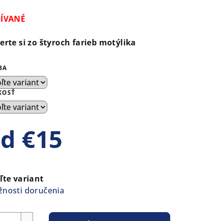
notenie
duktu
ŠÍVANÉ
erte si zo štyroch farieb motýlika
BA
ezdičiek.
KOSŤ
od
€15
notková
a:
ľte variant
nosti doručenia