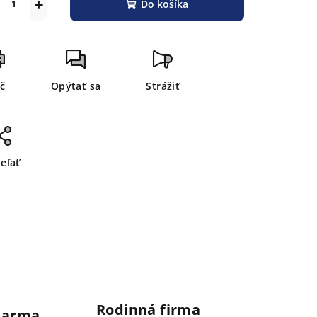
+
Do košíka
ač
Opýtať sa
Strážiť
ieľať
Rodinná firma
darma