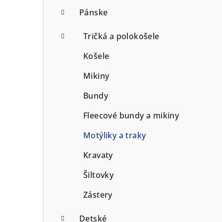
p
Pánske
a
Tričká a polokošele
n
Košele
e
Mikiny
l
Bundy
Fleecové bundy a mikiny
Motýliky a traky
Kravaty
Šiltovky
Zástery
Detské