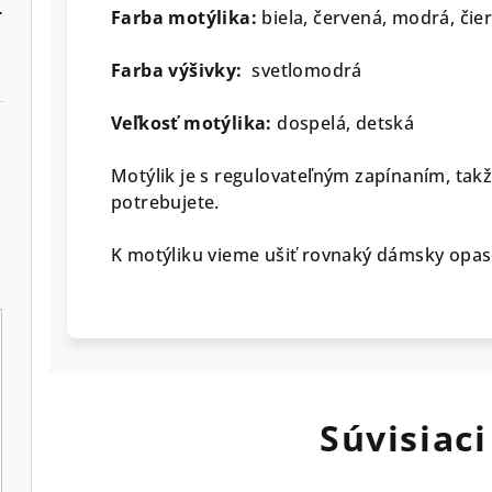
er farieb košele
Farba motýlika:
biela, červená, modrá, čie
Farba výšivky:
svetlomodrá
Veľkosť motýlika:
dospelá, detská
Motýlik je s regulovateľným zapínaním, takž
potrebujete.
K motýliku vieme ušiť rovnaký dámsky opas
Súvisiaci