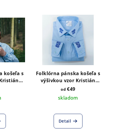
a košeľa s
Folklórna pánska košeľa s
Kristián
výšivkou vzor Kristián
drý
jednofarebný modrý
€49
od
m
skladom
Detail