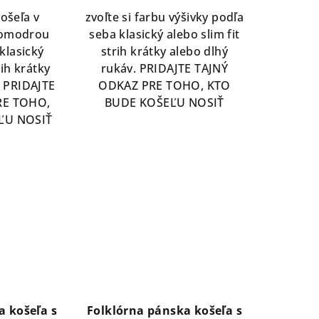
ošeľa v
zvoľte si farbu výšivky podľa
tlomodrou
seba klasický alebo slim fit
klasický
strih krátky alebo dlhý
rih krátky
rukáv. PRIDAJTE TAJNÝ
. PRIDAJTE
ODKAZ PRE TOHO, KTO
RE TOHO,
BUDE KOŠEĽU NOSIŤ
ĽU NOSIŤ
a košeľa s
Folklórna pánska košeľa s