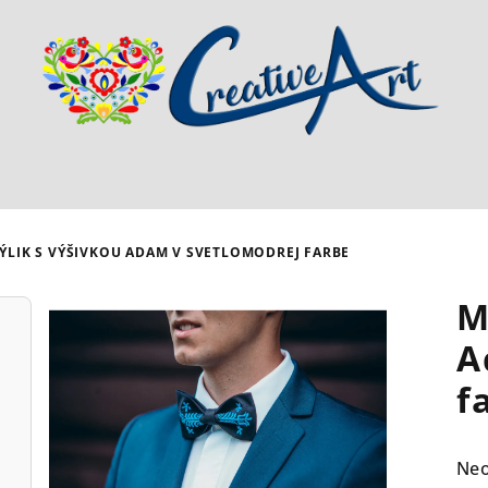
ÝLIK S VÝŠIVKOU ADAM V SVETLOMODREJ FARBE
M
A
f
Pri
Ne