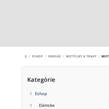
Prejsť
na
obsah
/
ESHOP
/
PÁNSKE
/
MOTÝLIKY A TRAKY
/
MOT
DOMOV
B
o
Kategórie
Preskočiť
kategórie
č
Eshop
n
ý
Dámske