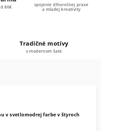
spojenie dlhoročnej praxe
ad 80€
a mladej kreativity
Tradičné motívy
v modernom šate
u v svetlomodrej farbe v štyroch