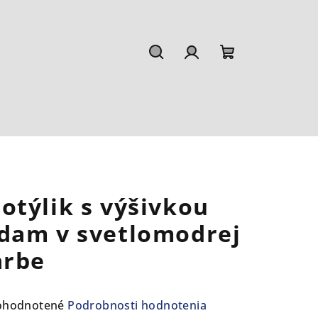
Hľadať
Prihlásenie
Nákupný
košík
otýlik s výšivkou
dam v svetlomodrej
arbe
emerné
ohodnotené
Podrobnosti hodnotenia