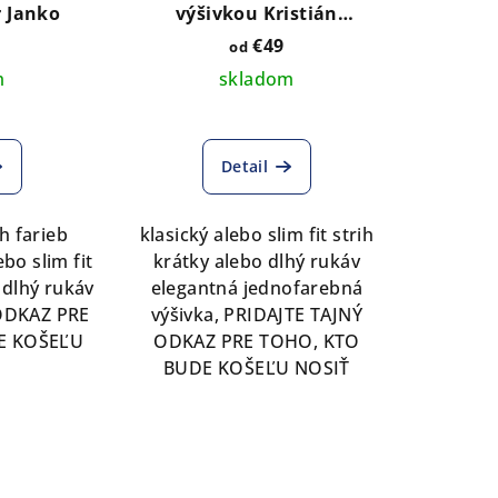
r Janko
výšivkou Kristián
jednofarebná čierna/biela
€49
od
golier+manžety
m
skladom
Detail
h farieb
klasický alebo slim fit strih
ebo slim fit
krátky alebo dlhý rukáv
 dlhý rukáv
elegantná jednofarebná
ODKAZ PRE
výšivka, PRIDAJTE TAJNÝ
E KOŠEĽU
ODKAZ PRE TOHO, KTO
BUDE KOŠEĽU NOSIŤ