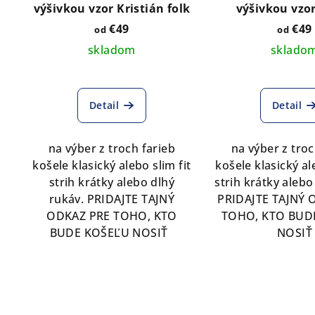
výšivkou vzor Kristián folk
výšivkou vzo
€49
€49
od
od
skladom
sklado
Detail
Detail
na výber z troch farieb
na výber z troc
košele klasický alebo slim fit
košele klasický al
strih krátky alebo dlhý
strih krátky alebo
rukáv. PRIDAJTE TAJNÝ
PRIDAJTE TAJNÝ 
ODKAZ PRE TOHO, KTO
TOHO, KTO BUD
BUDE KOŠEĽU NOSIŤ
NOSIŤ