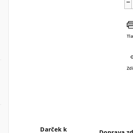
−
Tl
Zd
Darček k
Doprava z