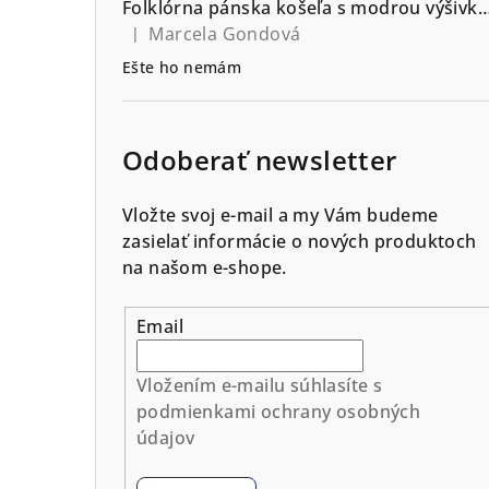
Folklórna pánska košeľa s modrou výšivkou vzor Srdiečko - výb
Marcela Gondová
|
Hodnotenie produktu je 5 z 5 hviezdičiek.
Ešte ho nemám
Odoberať newsletter
Vložte svoj e-mail a my Vám budeme
zasielať informácie o nových produktoch
na našom e-shope.
Email
Vložením e-mailu súhlasíte s
podmienkami ochrany osobných
údajov