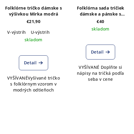
Folklórne tričko dámske s
Folklórna sada tričiek
výšivkou Mirka modrá
dámske a pánske s
výšivkou Kristián a
€21,90
€40
vlastným nápisom
skladom
V-výstrih
U-výstrih
skladom
Detail
Detail
VYŠÍVANÉ Doplňte si
nápisy na tričká podľa
VYŠÍVANÉVyšívané tričko
seba v cene
s folklórnym vzorom v
modrých odtieňoch