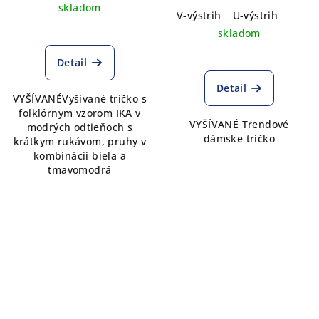
skladom
V-výstrih
U-výstrih
skladom
Detail
Detail
VYŠÍVANÉVyšívané tričko s
folklórnym vzorom IKA v
VYŠÍVANÉ Trendové
modrých odtieňoch s
dámske tričko
krátkym rukávom, pruhy v
kombinácii biela a
tmavomodrá