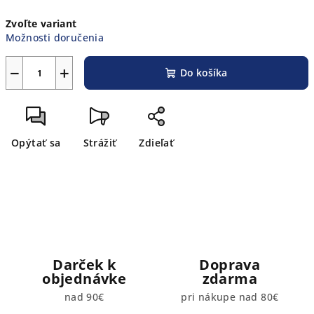
Jednotková
Zvoľte variant
cena:
Možnosti doručenia
−
+
Do košíka
Opýtať sa
Strážiť
Zdieľať
Darček k
Doprava
objednávke
zdarma
nad 90€
pri nákupe nad 80€