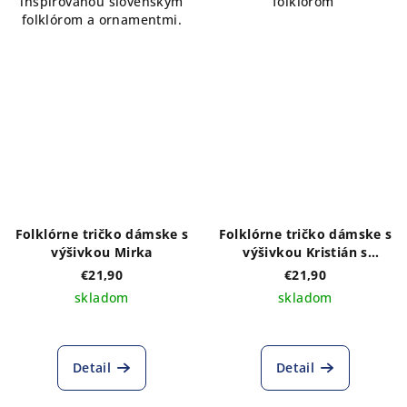
inšpirovanou slovenským
folklórom
folklórom a ornamentmi.
Folklórne tričko dámske s
Folklórne tričko dámske s
výšivkou Mirka
výšivkou Kristián s
vlastným nápisom
€21,90
€21,90
skladom
skladom
Detail
Detail