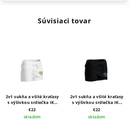
Súvisiaci tovar
2v1 sukňa a všité kraťasy
2v1 sukňa a všité kraťasy
s výšivkou srdiečka IKA
s výšivkou srdiečka IKA
folk - výber farieb sukne
modrá - výber farieb
€22
€22
sukne
skladom
skladom