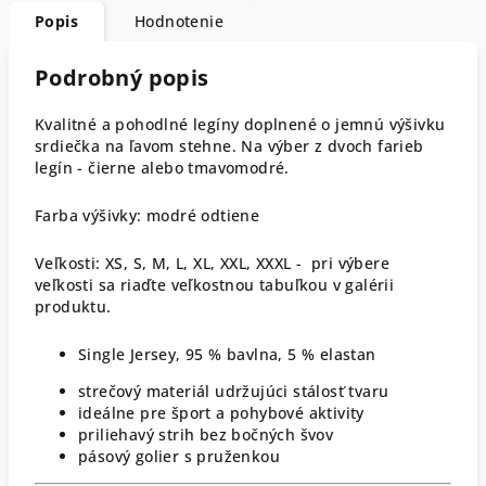
Popis
Hodnotenie
Podrobný popis
Kvalitné a pohodlné legíny doplnené o jemnú výšivku
srdiečka na ľavom stehne. Na výber z dvoch farieb
legín - čierne alebo tmavomodré.
Farba výšivky: modré odtiene
Veľkosti: XS, S, M, L, XL, XXL, XXXL - pri výbere
veľkosti sa riaďte veľkostnou tabuľkou v galérii
produktu.
Single Jersey, 95 % bavlna, 5 % elastan
strečový materiál udržujúci stálosť tvaru
ideálne pre šport a pohybové aktivity
priliehavý strih bez bočných švov
pásový golier s pruženkou