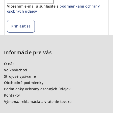
Vložením e-mailu súhlasíte s
podmienkami ochrany
osobných údajov
Prihlásiť sa
Z
á
p
Informácie pre vás
ä
O nás
t
Veľkoobchod
i
Strojové vyšívanie
e
Obchodné podmienky
Podmienky ochrany osobných údajov
Kontakty
Výmena, reklamácia a vrátenie tovaru