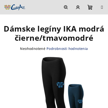
Prejsť
na
obsah
Nákupn
Hľadať
Prihlásenie
Dámske legíny IKA modrá
košík
čierne/tmavomodré
Priemerné
Neohodnotené
Podrobnosti hodnotenia
hodnotenie
produktu
je
0,0
z
5
hviezdičiek.