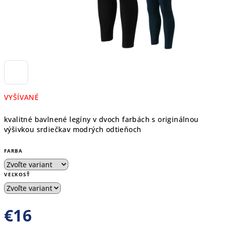
VYŠÍVANÉ
kvalitné bavlnené legíny v dvoch farbách s originálnou
výšivkou srdiečkav modrých odtieňoch
FARBA
VEĽKOSŤ
€16