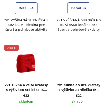
Detail
Detail
2v1 VYŠÍVANÁ SUKNIČKA S
2v1 VYŠÍVANÁ SUKNIČKA S
KRAŤASMI ideálna pre
KRAŤASMI ideálna pre
šport a pohybové aktivity
šport a pohybové aktivity
Akcia
2v1 sukňa a všité kraťasy
2v1 sukňa a všité kraťasy
s výšivkou srdiečka IKA
s výšivkou srdiečka IKA
biela- výber farieb sukne
ružová- výber farieb
€22
€22
sukne
skladom
skladom