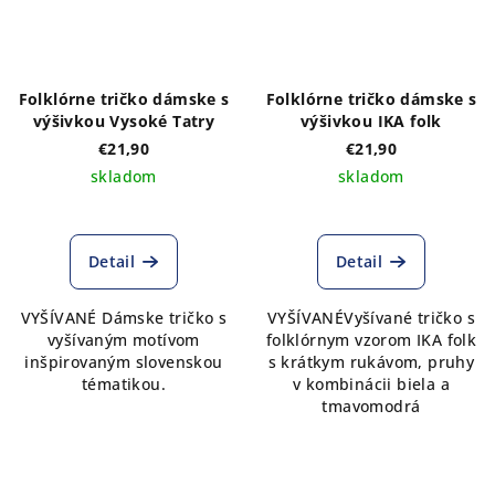
Folklórne tričko dámske s
Folklórne tričko dámske s
výšivkou Vysoké Tatry
výšivkou IKA folk
€21,90
€21,90
skladom
skladom
Detail
Detail
VYŠÍVANÉ Dámske tričko s
VYŠÍVANÉVyšívané tričko s
vyšívaným motívom
folklórnym vzorom IKA folk
inšpirovaným slovenskou
s krátkym rukávom, pruhy
tématikou.
v kombinácii biela a
tmavomodrá