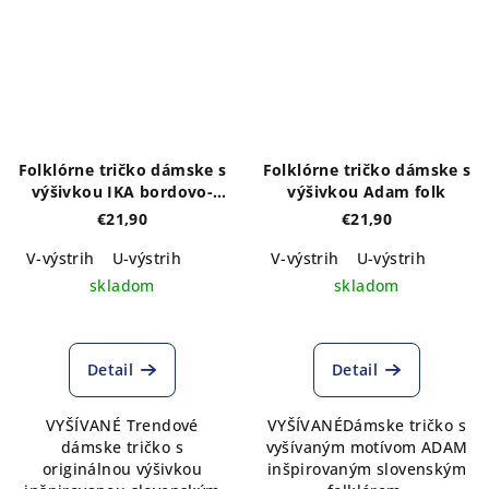
Folklórne tričko dámske s
Folklórne tričko dámske s
výšivkou IKA bordovo-
výšivkou Adam folk
zlato-tmavozelená
€21,90
€21,90
V-výstrih
U-výstrih
V-výstrih
U-výstrih
skladom
skladom
Detail
Detail
VYŠÍVANÉ Trendové
VYŠÍVANÉDámske tričko s
dámske tričko s
vyšívaným motívom ADAM
originálnou výšivkou
inšpirovaným slovenským