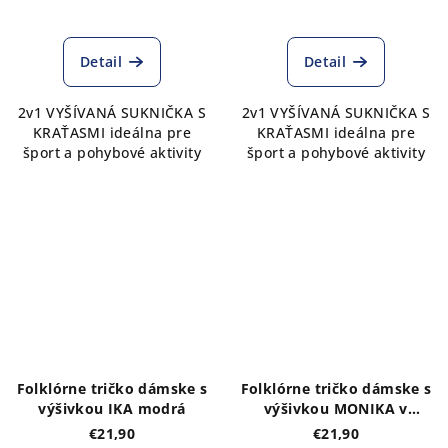
Detail
Detail
2v1 VYŠÍVANÁ SUKNIČKA S
2v1 VYŠÍVANÁ SUKNIČKA S
KRAŤASMI ideálna pre
KRAŤASMI ideálna pre
šport a pohybové aktivity
šport a pohybové aktivity
Folklórne tričko dámske s
Folklórne tričko dámske s
výšivkou IKA modrá
výšivkou MONIKA v
modrej farbe
€21,90
€21,90