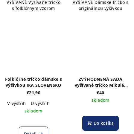
VYŠÍVANÉ Vyšívané tričko
VYŠÍVANÉ Dámske tričko s
s folklórnym vzorom
originálnou výšivkou
Folklórne tričko dámske s
ZVÝHODNENÁ SADA
výšivkou IKA SLOVENSKO
vyšívané tričko Mikuláš
VÝŠIVKOU MENA - výber
€21,90
€40
farieb trička
skladom
DÁMSKE+PÁNSKE
V-výstrih
U-výstrih
skladom
Do košíka
Detail