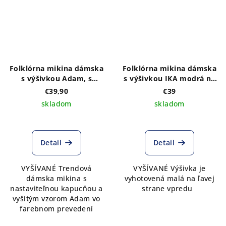
Folklórna mikina dámska
Folklórna mikina dámska
s výšivkou Adam, s
s výšivkou IKA modrá na
kapucňou
prednom diele, so zipsom
€39,90
€39
a kapucňou
skladom
skladom
Detail
Detail
VYŠÍVANÉ Trendová
VYŠÍVANÉ Výšivka je
dámska mikina s
vyhotovená malá na ľavej
nastaviteľnou kapucňou a
strane vpredu
vyšitým vzorom Adam vo
farebnom prevedení