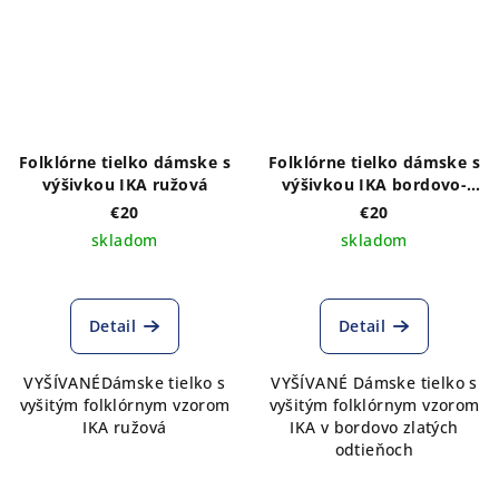
Folklórne tielko dámske s
Folklórne tielko dámske s
výšivkou IKA ružová
výšivkou IKA bordovo-
zlatá
€20
€20
skladom
skladom
Detail
Detail
VYŠÍVANÉDámske tielko s
VYŠÍVANÉ Dámske tielko s
vyšitým folklórnym vzorom
vyšitým folklórnym vzorom
IKA ružová
IKA v bordovo zlatých
odtieňoch