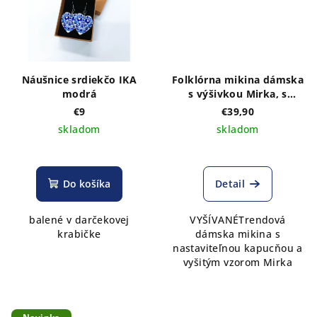
Náušnice srdiekčo IKA
Folklórna mikina dámska
modrá
s výšivkou Mirka, s
kapucňou
€9
€39,90
skladom
skladom
Do košíka
Detail
balené v darčekovej
VYŠÍVANÉTrendová
krabičke
dámska mikina s
nastaviteľnou kapucňou a
vyšitým vzorom Mirka