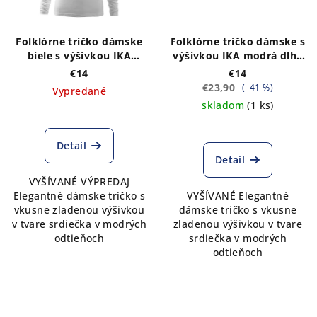
Folklórne tričko dámske
Folklórne tričko dámske s
biele s výšivkou IKA
výšivkou IKA modrá dlhý
modrá dlhý rukáv
rukáv VÝPREDAJ
€14
€14
VÝPREDAJ
€23,90
(–41 %)
Vypredané
skladom
(1 ks)
Detail
Detail
VYŠÍVANÉ VÝPREDAJ
Elegantné dámske tričko s
VYŠÍVANÉ Elegantné
vkusne zladenou výšivkou
dámske tričko s vkusne
v tvare srdiečka v modrých
zladenou výšivkou v tvare
odtieňoch
srdiečka v modrých
odtieňoch