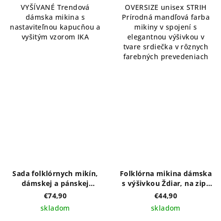
VYŠÍVANÉ Trendová
OVERSIZE unisex STRIH
dámska mikina s
Prírodná mandľová farba
nastaviteľnou kapucňou a
mikiny v spojení s
vyšitým vzorom IKA
elegantnou výšivkou v
tvare srdiečka v rôznych
farebných prevedeniach
Sada folklórnych mikín,
Folklórna mikina dámska
dámskej a pánskej
s výšivkou Ždiar, na zips
tmavomodrej farby s
bez kapucne
€74,90
€44,90
bielym vyšívaným vzorom
skladom
skladom