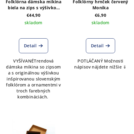
Folklórna dámska mikina
Folklórny hrnček červený
biela na zips s výšivkou
Monika
na prednom a zadnom
€44,90
€6,90
diele vzor MONIKA- výber
skladom
skladom
z troch farebných
kombinácií
Detail
Detail
VYŠÍVANÉTrendová
POTLÁČANÝ Možnosti
dámska mikina so zipsom
nápisov nájdete nižšie ⇓
a s originálnou výšivkou
inšpirovanou slovenským
folklórom a ornamentmi v
troch farebných
kombináciách.