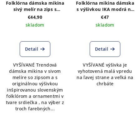
Folklórna dámska mikina
Folklórna mikina dámska
sivý melír na zips s
s výšivkou IKA modrá na
výšivkou na prednom a
prednom a zadnom diele,
€44,90
€47
zadnom diele vzor IKA-
so zipsom a kapucňou
skladom
skladom
výber z troch farebných
kombinácií
Detail
Detail
VYŠÍVANÉ Trendová
VYŠÍVANÉ výšivka je
dámska mikina v sivom
vyhotovená malá vpredu
melíre so zipsom a s
na ľavej strane a veľká na
originálnou výšivkou
chrbáte
inšpirovanou slovenským
folklórom a ornamentmi v
tvare srdiečka , na výber z
troch farebných...