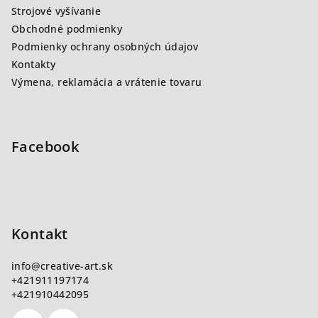
i
Strojové vyšívanie
e
Obchodné podmienky
Podmienky ochrany osobných údajov
Kontakty
Výmena, reklamácia a vrátenie tovaru
Facebook
Kontakt
info
@
creative-art.sk
+421911197174
+421910442095