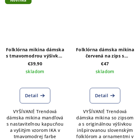
Novinka
Folklórna mikina dámska
Folklórna dámska mikina
s tmavomodrou výšivkou
červená na zips s
vzor IKA, mandľová
výšivkou na prednom a
€39,90
€47
zadnom diele vzor
skladom
skladom
MONIKA- výber z troch
farebných kombinácií
Detail
Detail
VYŠÍVANÉ Trendová
VYŠÍVANÉ Trendová
dámska mikina mandľová
dámska mikina so zipsom
s nastaviteľnou kapucňou
a s originálnou výšivkou
a vyšitým vzorom IKA v
inšpirovanou slovenským
tmavomodrej farbe
folklórom a ornamentmi v