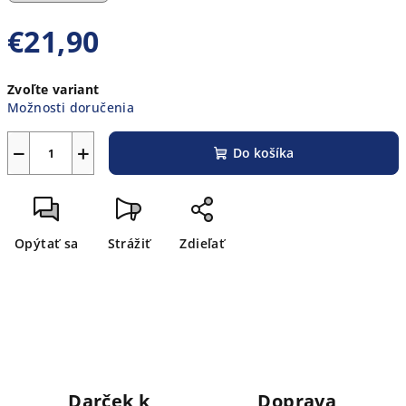
€21,90
Jednotková
Zvoľte variant
cena:
Možnosti doručenia
−
+
Do košíka
Opýtať sa
Strážiť
Zdieľať
Darček k
Doprava