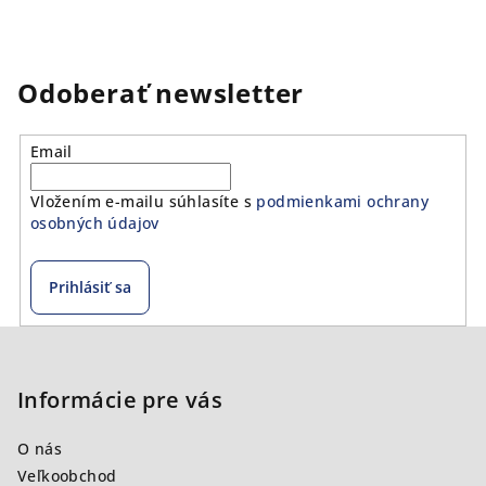
Odoberať newsletter
Email
Vložením e-mailu súhlasíte s
podmienkami ochrany
osobných údajov
Prihlásiť sa
Z
á
p
Informácie pre vás
ä
O nás
t
Veľkoobchod