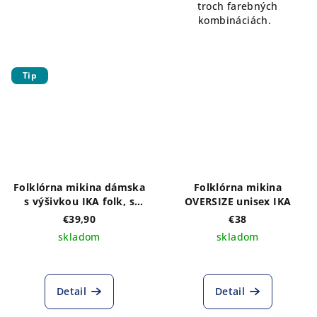
troch farebných
kombináciách.
Tip
Folklórna mikina dámska
Folklórna mikina
s výšivkou IKA folk, s
OVERSIZE unisex IKA
kapucňou
€39,90
€38
skladom
skladom
Detail
Detail