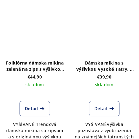
Folklórna dámska mikina
Dámska mikina s
zelená na zips s výšivkou
výšivkou Vysoké Tatry, s
na prednom a zadnom
kapucňou
€44,90
€39,90
diele vzor MONIKA- výber
skladom
skladom
z troch farebných
kombináci
Detail
Detail
VYŠÍVANÉ Trendová
VYŠÍVANÉVýšivka
dámska mikina so zipsom
pozostáva z vyobrazenia
a s originálnou výšivkou
najznámejších tatranských