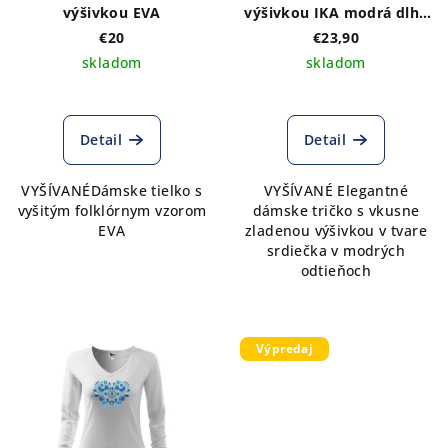
výšivkou EVA
výšivkou IKA modrá dlhý
rukáv
€20
€23,90
skladom
skladom
Detail
Detail
VYŠÍVANÉDámske tielko s
VYŠÍVANÉ Elegantné
vyšitým folklórnym vzorom
dámske tričko s vkusne
EVA
zladenou výšivkou v tvare
srdiečka v modrých
odtieňoch
Výpredaj