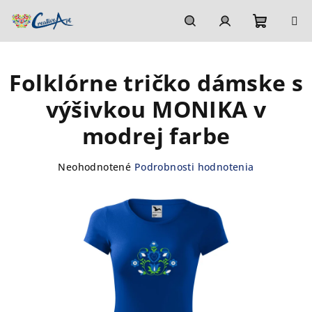
Prejsť
na
obsah
Nákupn
Hľadať
Prihlásenie
Folklórne tričko dámske s
košík
výšivkou MONIKA v
modrej farbe
Priemerné
Neohodnotené
Podrobnosti hodnotenia
hodnotenie
produktu
je
0,0
z
5
hviezdičiek.