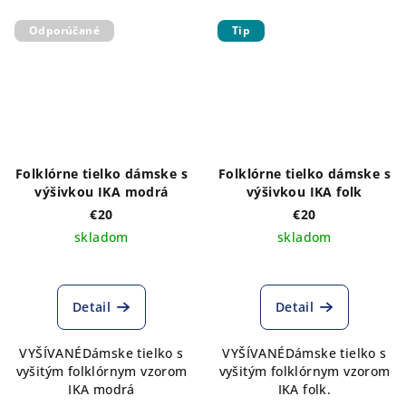
Odporúčané
Tip
Folklórne tielko dámske s
Folklórne tielko dámske s
výšivkou IKA modrá
výšivkou IKA folk
€20
€20
skladom
skladom
Detail
Detail
VYŠÍVANÉDámske tielko s
VYŠÍVANÉDámske tielko s
vyšitým folklórnym vzorom
vyšitým folklórnym vzorom
IKA modrá
IKA folk.