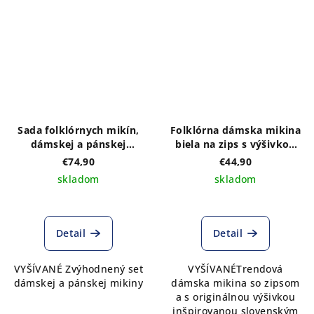
Sada folklórnych mikín,
Folklórna dámska mikina
dámskej a pánskej
biela na zips s výšivkou
tmavomodrej farby s
na prednom a zadnom
€74,90
€44,90
modrobielym vyšívaným
diele vzor MONIKA- výber
skladom
skladom
vzorom
z troch farebných
kombinácií
Detail
Detail
VYŠÍVANÉ Zvýhodnený set
VYŠÍVANÉTrendová
dámskej a pánskej mikiny
dámska mikina so zipsom
a s originálnou výšivkou
inšpirovanou slovenským