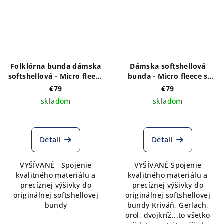
Folklórna bunda dámska
Dámska softshellová
softshellová - Micro fleece
bunda - Micro fleece s
s VÝŠIVKOU vzoru IKA v
VÝŠIVKOU vzoru Tatry a
€79
€79
bielej farbne vpredu a
orol vpredu a vzadu
skladom
skladom
vzadu
Detail
Detail
VYŠÍVANÉ Spojenie
VYŠÍVANÉ Spojenie
kvalitného materiálu a
kvalitného materiálu a
precíznej výšivky do
precíznej výšivky do
originálnej softshellovej
originálnej softshellovej
bundy
bundy Kriváň, Gerlach,
orol, dvojkríž...to všetko