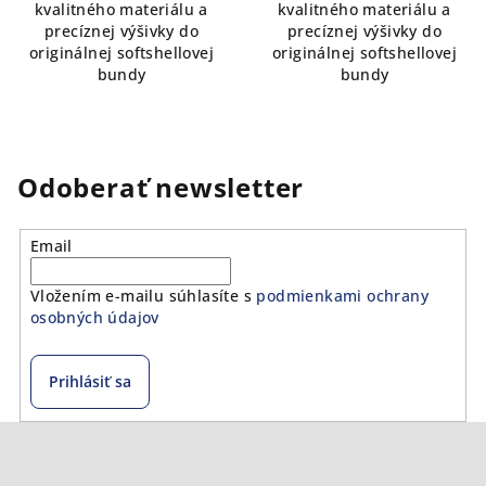
kvalitného materiálu a
kvalitného materiálu a
precíznej výšivky do
precíznej výšivky do
originálnej softshellovej
originálnej softshellovej
bundy
bundy
Odoberať newsletter
Email
Vložením e-mailu súhlasíte s
podmienkami ochrany
osobných údajov
Prihlásiť sa
Z
á