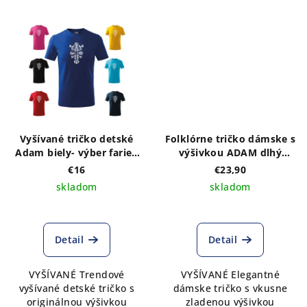
Vyšívané tričko detské
Folklórne tričko dámske s
Adam biely- výber farieb
výšivkou ADAM dlhý
trička
rukáv
€16
€23,90
skladom
skladom
Detail
Detail
VYŠÍVANÉ Trendové
VYŠÍVANÉ Elegantné
vyšívané detské tričko s
dámske tričko s vkusne
originálnou výšivkou
zladenou výšivkou