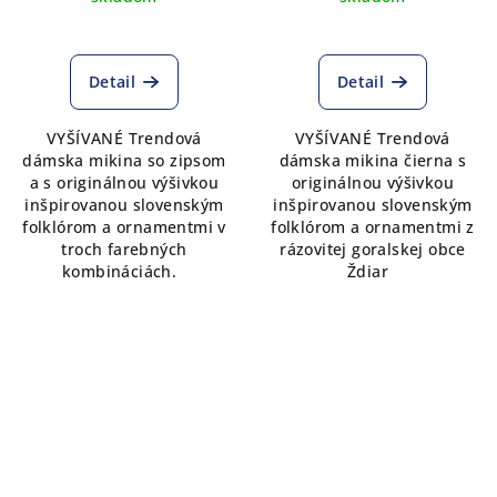
z troch farebných
kombináci
Detail
Detail
VYŠÍVANÉ Trendová
VYŠÍVANÉ Trendová
dámska mikina so zipsom
dámska mikina čierna s
a s originálnou výšivkou
originálnou výšivkou
inšpirovanou slovenským
inšpirovanou slovenským
folklórom a ornamentmi v
folklórom a ornamentmi z
troch farebných
rázovitej goralskej obce
kombináciách.
Ždiar