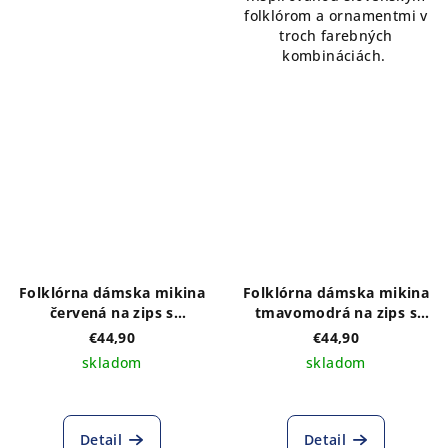
folklórom a ornamentmi v
troch farebných
kombináciách.
Folklórna dámska mikina
Folklórna dámska mikina
červená na zips s
tmavomodrá na zips s
výšivkou na prednom a
výšivkou na prednom a
€44,90
€44,90
zadnom diele vzor IKA -
zadnom diele vzor IKA-
skladom
skladom
výber z troch farebných
výber z troch farebných
kombinácii
kombináci
Detail
Detail