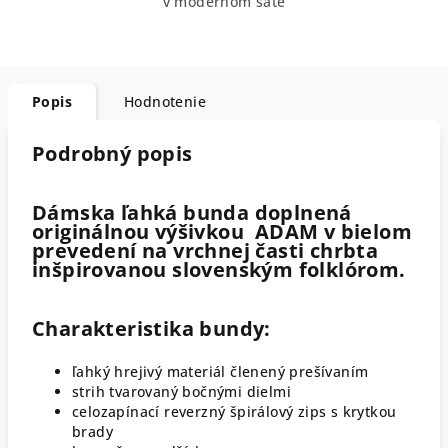
v modernom šate
Popis
Hodnotenie
Podrobný popis
Dámska ľahká bunda doplnená
originálnou výšivkou ADAM v bielom
prevedení na vrchnej časti chrbta
inšpirovanou slovenským folklórom.
Charakteristika bundy:
ľahký hrejivý materiál členený prešívaním
strih tvarovaný bočnými dielmi
celozapínací reverzný špirálový zips s krytkou
brady