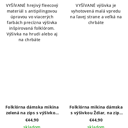
VYŠÍVANÉ hrejivý fleecový
VYŠÍVANÉ výšivka je
materiál s antipilingovou
vyhotovená malá vpredu
úpravou vo viacerých
na ľavej strane a veľká na
farbách precízna výšivka
chrbáte
inšpirovaná folklórom.
Výšivka na hrudi alebo aj
na chrbáte
Folklórna dámska mikina
Folklórna mikina dámska
zelená na zips s výšivkou
s výšivkou Ždiar, na zips
na prednom a zadnom
bez kapucne
€44,90
€44,90
diele vzor MONIKA- výber
skladom
skladom