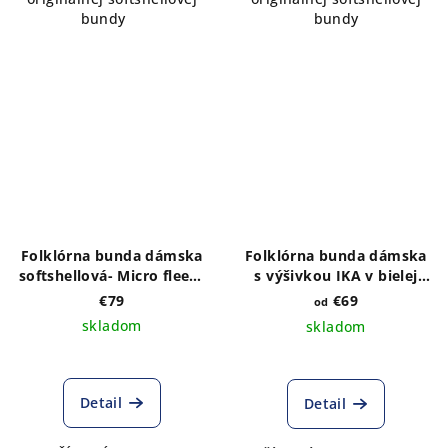
bundy
bundy
Folklórna bunda dámska
Folklórna bunda dámska
softshellová- Micro fleece
s výšivkou IKA v bielej
s VÝŠIVKOU vzoru IKA
farbe - výber farby bundy
€79
€69
od
folk vpredu a vzadu
skladom
skladom
Detail
Detail