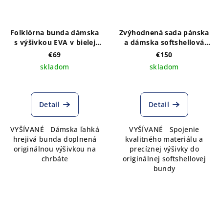
Folklórna bunda dámska
Zvýhodnená sada pánska
s výšivkou EVA v bielej
a dámska softshellová
farbe - výber farby bundy
bunda s výšivkou na
€69
€150
prednom a zadnom diely,
skladom
skladom
možnosť výberu farby
bundy
Detail
Detail
VYŠÍVANÉ Dámska ľahká
VYŠÍVANÉ Spojenie
hrejivá bunda doplnená
kvalitného materiálu a
originálnou výšivkou na
precíznej výšivky do
chrbáte
originálnej softshellovej
bundy