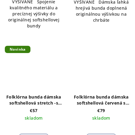
VYŠÍVANÉ Spojenie
VYŠÍVANÉ Dámska ľahká
kvalitného materiálu a
hrejivá bunda doplnená
precíznej výšivky do
originálnou výšivkou na
originálnej softshellovej
chrbáte
bundy
Novinka
Folklórna bunda dámska
Folklórna bunda dámska
softshellová stretch -s
softshellová červená s
VÝŠIVKOU vzoru Tatry a
VÝŠIVKOU vzoru Adam v
€57
€79
orol vpredu a vzadu
bielej farbne vpredu a
skladom
skladom
vzadu