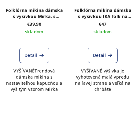
Folklórna mikina dámska
Folklórna mikina dámska
s výšivkou Mirka, s
s výšivkou IKA folk na
kapucňou
prednom a zadnom diele,
€39,90
€47
so zipsom a kapucňou
skladom
skladom
Detail
Detail
VYŠÍVANÉTrendová
VYŠÍVANÉ výšivka je
dámska mikina s
vyhotovená malá vpredu
nastaviteľnou kapucňou a
na ľavej strane a veľká na
vyšitým vzorom Mirka
chrbáte