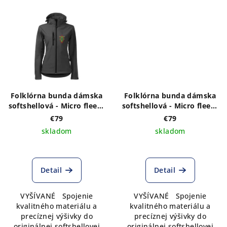
Folklórna bunda dámska
Folklórna bunda dámska
softshellová - Micro fleece
softshellová - Micro fleece
s VÝŠIVKOU vzoru ADAM
s VÝŠIVKOU vzoru ADAM
€79
€79
folk vpredu a vzadu
v bielej farbe vpredu a
skladom
skladom
vzadu
Detail
Detail
VYŠÍVANÉ Spojenie
VYŠÍVANÉ Spojenie
kvalitného materiálu a
kvalitného materiálu a
precíznej výšivky do
precíznej výšivky do
originálnej softshellovej
originálnej softshellovej