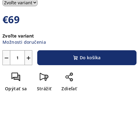
€69
Jednotková
Zvoľte variant
cena:
Možnosti doručenia
−
+
Do košíka
Opýtať sa
Strážiť
Zdieľať