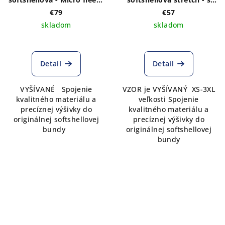
s VÝŠIVKOU vzoru IKA
VÝŠIVKOU vzoru IKA
€79
€57
MODRÁ vpredu a vzadu
bordo vpredu a vzadu
skladom
skladom
Detail
Detail
VYŠÍVANÉ Spojenie
VZOR je VYŠÍVANÝ XS-3XL
kvalitného materiálu a
veľkosti Spojenie
precíznej výšivky do
kvalitného materiálu a
originálnej softshellovej
precíznej výšivky do
bundy
originálnej softshellovej
bundy