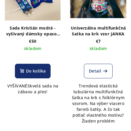
Sada Kristián modrá -
Univerzálna multifunkčná
vyšívaný dámsky opasok
šatka na krk vzor JANKA
a pánsky motýlik +
€50
€7
pánske traky
skladom
skladom
Do košíka
Detail
VYŠÍVANÉSkvelá sada na
Trendová elastická
zábavu a ples!
tubulárna multifunkčná
šatka na krk s folklórnym
vzorom. Na výber viacero
farieb šatky. A čo tak
potlač vlastného motívu?
Žiaden problém