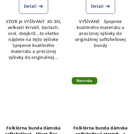
Detail
Detail
VZOR je VYŠÍVANÝ XS-3XL
VYŠÍVANÉ Spojenie
veľkosti Kriváň, Gerlach,
kvalitného materiálu a
orol, dvojkríž...to všetko
precíznej výšivky do
nájdete na tejto výšivke
originálnej softshellovej
Spojenie kvalitného
bundy
materiálu a precíznej
výšivky do originálnej...
Novinka
Folklórna bunda dámska
Folklórna bunda dámska
softshellová - Micro fleece
softshellová stretch - s