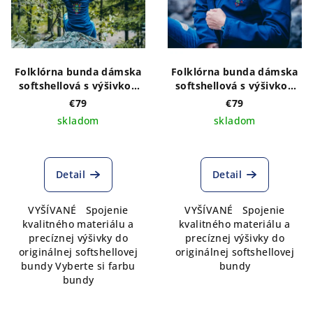
Folklórna bunda dámska
Folklórna bunda dámska
softshellová s výšivkou
softshellová s výšivkou
vzor ADAM vpredu a
vzor ADAM vyšité na
€79
€79
vzadu
prednom diele
skladom
skladom
Detail
Detail
VYŠÍVANÉ Spojenie
VYŠÍVANÉ Spojenie
kvalitného materiálu a
kvalitného materiálu a
precíznej výšivky do
precíznej výšivky do
originálnej softshellovej
originálnej softshellovej
bundy Vyberte si farbu
bundy
bundy