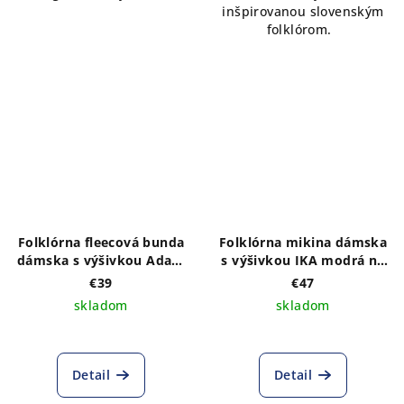
inšpirovanou slovenským
folklórom.
Folklórna fleecová bunda
Folklórna mikina dámska
dámska s výšivkou Adam
s výšivkou IKA modrá na
biely výber farieb
prednom a zadnom diele,
€39
€47
so zipsom a kapucňou
skladom
skladom
Detail
Detail