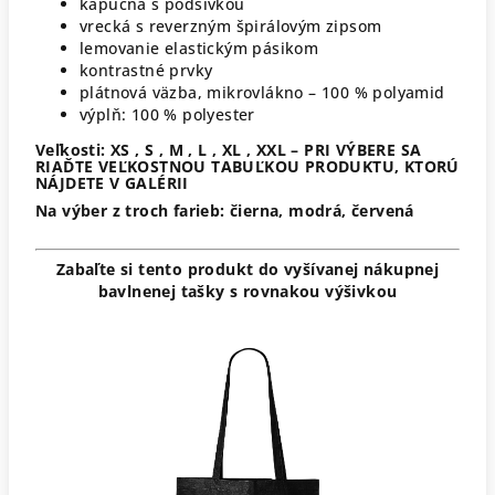
kapucňa s podšívkou
vrecká s reverzným špirálovým zipsom
lemovanie elastickým pásikom
kontrastné prvky
plátnová väzba, mikrovlákno – 100 % polyamid
výplň: 100 % polyester
Veľkosti: XS , S , M , L , XL , XXL – PRI VÝBERE SA
RIAĎTE VEĽKOSTNOU TABUĽKOU PRODUKTU, KTORÚ
NÁJDETE V GALÉRII
Na výber z troch farieb: čierna, modrá, červená
Zabaľte si tento produkt do vyšívanej nákupnej
bavlnenej tašky s rovnakou výšivkou