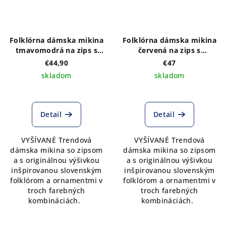
Folklórna dámska mikina
Folklórna dámska mikina
tmavomodrá na zips s
červená na zips s
výšivkou na prednom a
výšivkou na prednom a
€44,90
€47
zadnom diele vzor
zadnom diele vzor
skladom
skladom
MONIKA- výber z troch
MONIKA- výber z troch
farebných kombinácií
farebných kombinácií
Detail
Detail
VYŠÍVANÉ Trendová
VYŠÍVANÉ Trendová
dámska mikina so zipsom
dámska mikina so zipsom
a s originálnou výšivkou
a s originálnou výšivkou
inšpirovanou slovenským
inšpirovanou slovenským
folklórom a ornamentmi v
folklórom a ornamentmi v
troch farebných
troch farebných
kombináciách.
kombináciách.