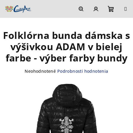
Prejsť
na
obsah
Nákupn
Hľadať
Prihlásenie
Folklórna bunda dámska s
košík
výšivkou ADAM v bielej
farbe - výber farby bundy
Priemerné
Neohodnotené
Podrobnosti hodnotenia
hodnotenie
produktu
je
0,0
z
5
hviezdičiek.