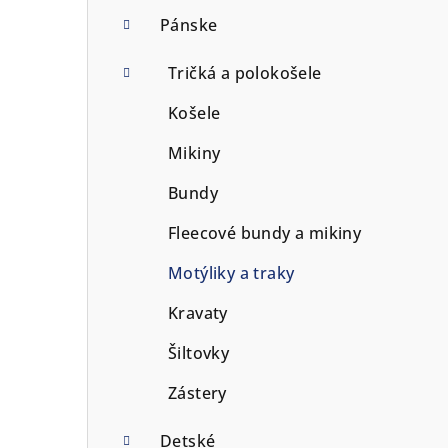
p
Pánske
a
Tričká a polokošele
n
Košele
e
Mikiny
l
Bundy
Fleecové bundy a mikiny
Motýliky a traky
Kravaty
Šiltovky
Zástery
Detské