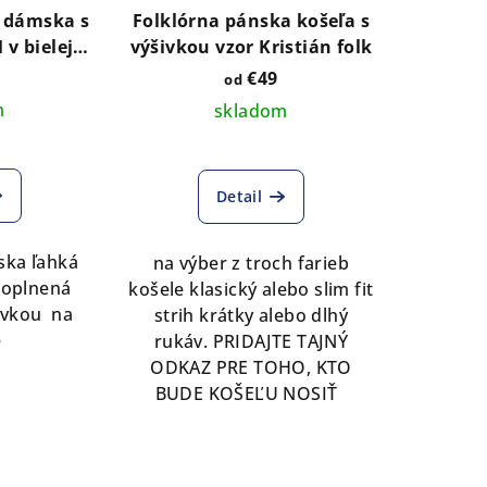
 dámska s
Folklórna pánska košeľa s
v bielej
výšivkou vzor Kristián folk
arby bundy
€49
od
m
skladom
Detail
ka ľahká
na výber z troch farieb
doplnená
košele klasický alebo slim fit
šivkou na
strih krátky alebo dlhý
e
rukáv. PRIDAJTE TAJNÝ
ODKAZ PRE TOHO, KTO
BUDE KOŠEĽU NOSIŤ