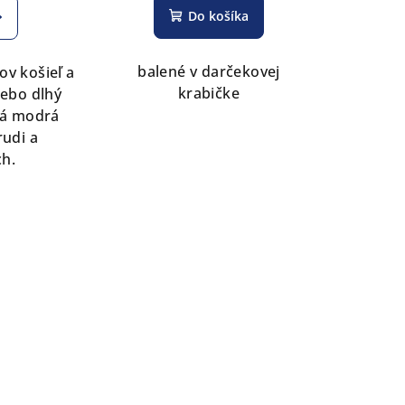
Do košíka
balené v darčekovej
ov košieľ a
krabičke
alebo dlhý
ná modrá
rudi a
h.