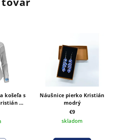
 tovar
a košeľa s
Náušnice pierko Kristián
ristián v
modrý
dení na
€9
žetách
skladom
m