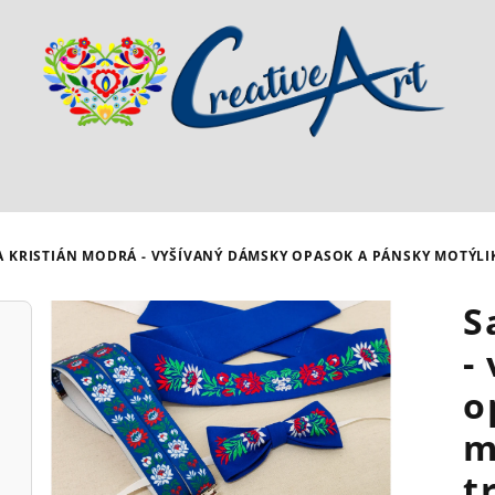
A KRISTIÁN MODRÁ - VYŠÍVANÝ DÁMSKY OPASOK A PÁNSKY MOTÝLI
S
-
o
m
t