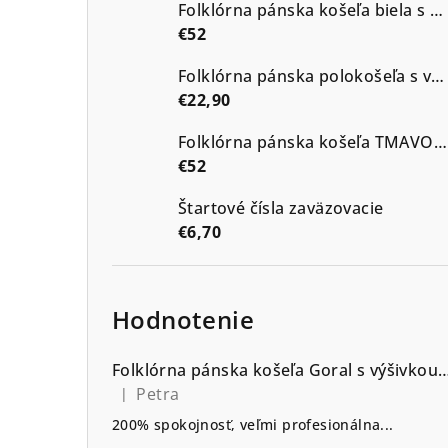
Folklórna pánska košeľa biela s modrou výšivkou vzor Kristián2
€52
Folklórna pánska polokošeľa s výšivkou vzor Kristián tmavé odtiene
€22,90
Folklórna pánska košeľa TMAVOMODRÁ s výšivkou vzor Kristián2 v modrých odtieňoch
€52
Štartové čísla zaväzovacie
€6,70
Hodnotenie
Folklórna pánska košeľa Goral s výšivkou go
Petra
|
Hodnotenie produktu je 5 z 5 hviezdičiek.
200% spokojnosť, veľmi profesionálna...