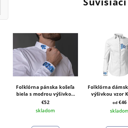
Súvisiaci
Folklórna pánska košeľa
Folklórna dámsk
biela s modrou výšivkou
výšivkou vzor K
vzor Kristián2
modrom preve
€52
€46
od
hrudi a man
skladom
sklado
Priemerné
hodnotenie