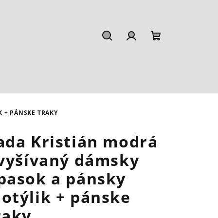
Hľadať
Prihlásenie
Nákupný
košík
K + PÁNSKE TRAKY
ada Kristián modrá
 vyšívaný dámsky
pasok a pánsky
otýlik + pánske
raky