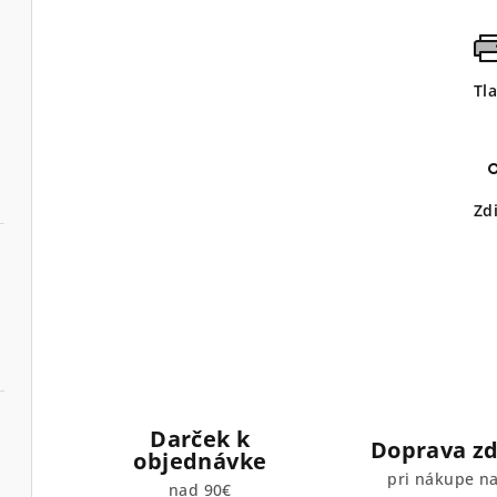
Tl
Zd
Darček k
Doprava z
objednávke
pri nákupe n
nad 90€