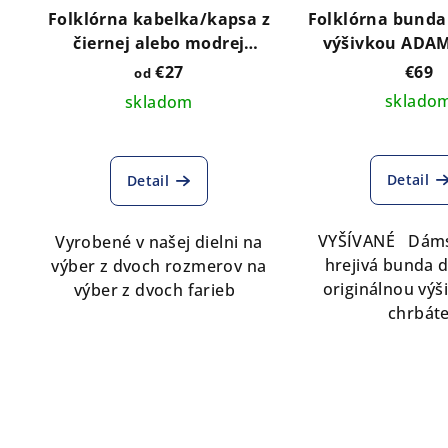
Folklórna kabelka/kapsa z
Folklórna bunda
čiernej alebo modrej
výšivkou ADAM 
rifloviny s výšivkou vzor
farbe - výber f
€27
€69
od
Kristián modrý
sklado
skladom
Detail
Detail
VYŠÍVANÉ Dáms
Vyrobené v našej dielni na
hrejivá bunda 
výber z dvoch rozmerov na
originálnou vý
výber z dvoch farieb
chrbát