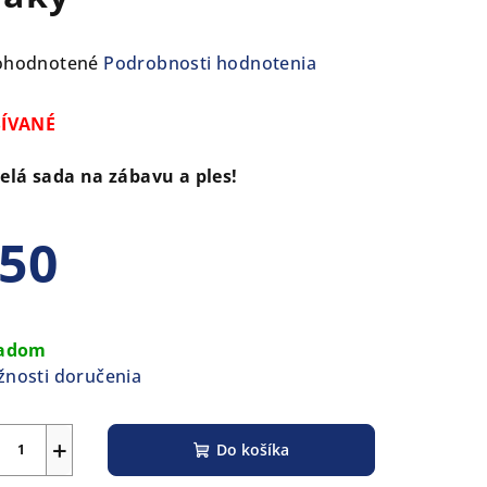
emerné
ohodnotené
Podrobnosti hodnotenia
notenie
duktu
ŠÍVANÉ
elá sada na zábavu a ples!
50
ezdičiek.
notková
a:
ladom
nosti doručenia
+
Do košíka