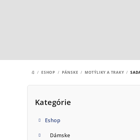
Prejsť
na
obsah
/
ESHOP
/
PÁNSKE
/
MOTÝLIKY A TRAKY
/
SAD
DOMOV
B
o
Kategórie
Preskočiť
kategórie
č
Eshop
n
ý
Dámske