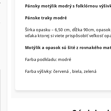
er farieb košele
Pánsky motýlik modrý s folklórnou výšivk
Pánske traky modré
Šírka opasku – 6,50 cm, dĺžka 90cm, opasok 
vďaka ktorej si viete prispôsobiť veľkosť op
Motýlik a opasok sú šité z rovnakého mat
Farba podkladu: modré
Farba výšivky: červená , biela, zelená