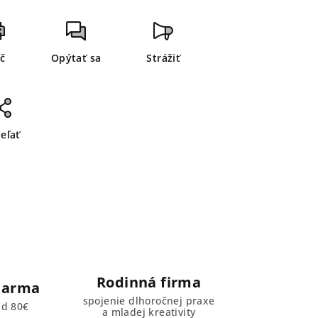
ač
Opýtať sa
Strážiť
ieľať
Rodinná firma
darma
spojenie dlhoročnej praxe
ad 80€
a mladej kreativity