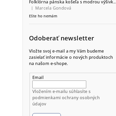
Folklórna pánska košeľa s modrou výšivkou vzor Srdiečko - výb
Marcela Gondová
|
Hodnotenie produktu je 5 z 5 hviezdičiek.
Ešte ho nemám
Odoberať newsletter
Vložte svoj e-mail a my Vám budeme
zasielať informácie o nových produktoch
na našom e-shope.
Email
Vložením e-mailu súhlasíte s
podmienkami ochrany osobných
údajov