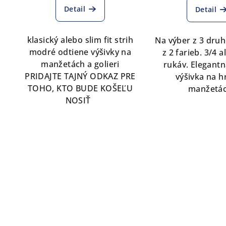
Detail
Detail
produktu
je
5,0
klasický alebo slim fit strih
Na výber z 3 druh
z
modré odtiene výšivky na
z 2 farieb. 3/4 
5
manžetách a golieri
rukáv. Elegant
hviezdičiek.
PRIDAJTE TAJNÝ ODKAZ PRE
výšivka na h
TOHO, KTO BUDE KOŠEĽU
manžetác
NOSIŤ