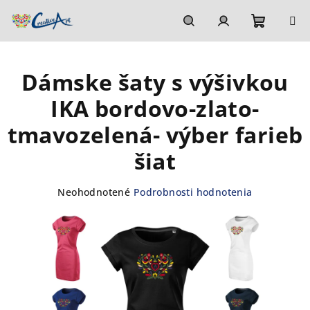
Prejsť
na
obsah
Nákupn
Hľadať
Prihlásenie
Dámske šaty s výšivkou
košík
IKA bordovo-zlato-
tmavozelená- výber farieb
šiat
Priemerné
Neohodnotené
Podrobnosti hodnotenia
hodnotenie
produktu
je
0,0
z
5
hviezdičiek.