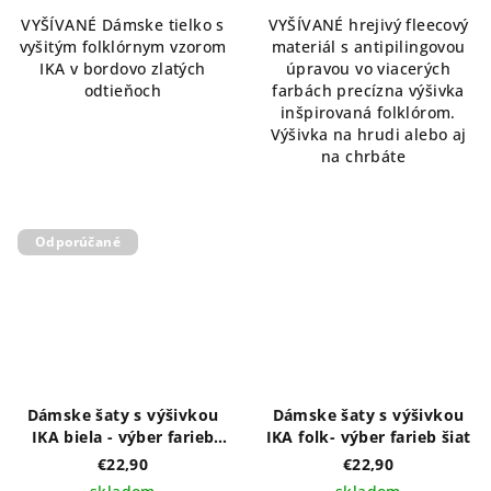
VYŠÍVANÉ Dámske tielko s
VYŠÍVANÉ hrejivý fleecový
vyšitým folklórnym vzorom
materiál s antipilingovou
IKA v bordovo zlatých
úpravou vo viacerých
odtieňoch
farbách precízna výšivka
inšpirovaná folklórom.
Výšivka na hrudi alebo aj
na chrbáte
Odporúčané
Dámske šaty s výšivkou
Dámske šaty s výšivkou
IKA biela - výber farieb
IKA folk- výber farieb šiat
šiat
€22,90
€22,90