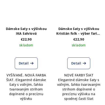
Dámske šaty s výšivkou
Dámske šaty s výšivkou
IKA šalviová
Kristián folk - výber farieb
šiat
€22,90
€22,90
skladom
skladom
Detail
Detail
VYŠÍVANÉ. NOVÁ FARBA
NOVÉ FARBY ŠIAT
ŠIAT. Elegantné dámske
Elegantné dámske šaty s
šaty s voľným, ľahko
voľným, ľahko tvarovaným
tvarovaným strihom
strihom doplnené o
doplnené o precíznu
precíznu výšivku na
výšivku
spodnej časti šiat