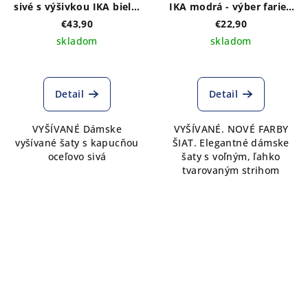
sivé s výšivkou IKA biela,
IKA modrá - výber farieb
s kapucňou
šiat
€43,90
€22,90
skladom
skladom
Priemerné
hodnotenie
produktu
Detail
Detail
je
5,0
VYŠÍVANÉ Dámske
VYŠÍVANÉ. NOVÉ FARBY
z
vyšívané šaty s kapucňou
ŠIAT. Elegantné dámske
5
oceľovo sivá
šaty s voľným, ľahko
hviezdičiek.
tvarovaným strihom