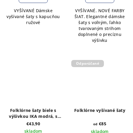
VYŠÍVANÉ Dámske
VYŠÍVANÉ. NOVÉ FARBY
vyšívané šaty s kapucňou
ŠIAT. Elegantné dámske
ružové
šaty s voľným, ľahko
tvarovaným strihom
doplnené o precíznu
výšivku
Odporúčané
Folklórne šaty biele s
Folklórne vyšívané šaty
výšivkou IKA modrá, s
kapucňou
€43,90
€85
od
skladom
skladom