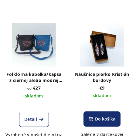
Folklórna kabelka/kapsa
Náušnice pierko Kristián
z čiernej alebo modrej
bordový
rifloviny s výšivkou vzor
€27
€9
od
IKA bordo
skladom
skladom
Do košíka
Detail
balené v darčekovej
Vyrobené v našej dielni na