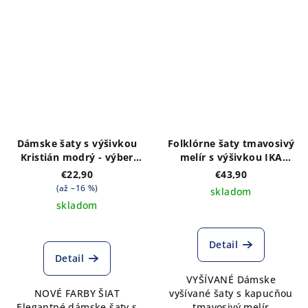
Dámske šaty s výšivkou
Folklórne šaty tmavosivý
Kristián modrý - výber
melír s výšivkou IKA
farieb šiat
biela, s kapucňou
€22,90
€43,90
(až –16 %)
skladom
skladom
Detail
Detail
VYŠÍVANÉ Dámske
NOVÉ FARBY ŠIAT
vyšívané šaty s kapucňou
Elegantné dámske šaty s
tmavosivý melír