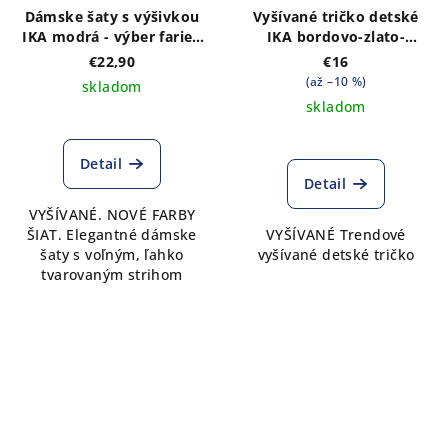
Dámske šaty s výšivkou
Vyšívané tričko detské
IKA modrá - výber farieb
IKA bordovo-zlato-
šiat
tmavozelená- výber farieb
€22,90
€16
trička
(až –10 %)
skladom
skladom
Priemerné
hodnotenie
produktu
Detail
je
Detail
5,0
VYŠÍVANÉ. NOVÉ FARBY
z
ŠIAT. Elegantné dámske
VYŠÍVANÉ Trendové
5
šaty s voľným, ľahko
vyšívané detské tričko
hviezdičiek.
tvarovaným strihom