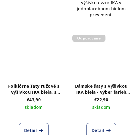
výšivkou vzor IKA v
jednofarebnom bielom
prevedení.
Odporúčané
Folklórne šaty ružové s
Dámske šaty s výšivkou
výšivkou IKA biela, s
IKA biela - výber farieb
kapucňou
šiat
€43,90
€22,90
skladom
skladom
Detail
Detail