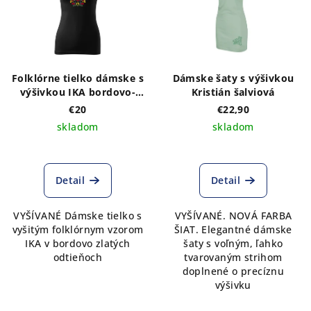
Folklórne tielko dámske s
Dámske šaty s výšivkou
výšivkou IKA bordovo-
Kristián šalviová
zlatá
€20
€22,90
skladom
skladom
Detail
Detail
VYŠÍVANÉ Dámske tielko s
VYŠÍVANÉ. NOVÁ FARBA
vyšitým folklórnym vzorom
ŠIAT. Elegantné dámske
IKA v bordovo zlatých
šaty s voľným, ľahko
odtieňoch
tvarovaným strihom
doplnené o precíznu
výšivku