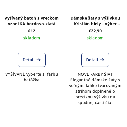
Vyšívaný batoh s vreckom
Dámske šaty s výšivkou
vzor IKA bordovo-zlatá
Kristián biely - výber
farieb šiat
€12
€22,90
skladom
skladom
Detail
Detail
VYŠÍVANÉ vyberte si farbu
NOVÉ FARBY ŠIAT
batôžka
Elegantné dámske šaty s
voľným, ľahko tvarovaným
strihom doplnené o
precíznu výšivku na
spodnej časti šiat