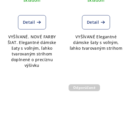
skladom
skladom
Detail
Detail
VYŠÍVANÉ. NOVÉ FARBY
VYŠÍVANÉ Elegantné
ŠIAT. Elegantné dámske
dámske šaty s voľným,
šaty s voľným, ľahko
ľahko tvarovaným strihom
tvarovaným strihom
doplnené o precíznu
výšivku
Odporúčané