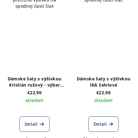
spodnej časti šiat
Dámske šaty s výšivkou
Dámske šaty s výšivkou
Kristián ružový - výber
IKA šalviová
farieb šiat
€22,90
€22,90
skladom
skladom
Detail
Detail