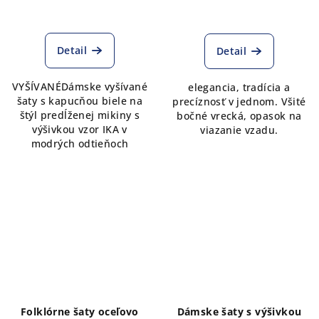
Priemerné
hodnotenie
produktu
Detail
Detail
je
5,0
VYŠÍVANÉDámske vyšívané
elegancia, tradícia a
z
šaty s kapucňou biele na
precíznosť v jednom. Všité
5
štýl predĺženej mikiny s
bočné vrecká, opasok na
hviezdičiek.
výšivkou vzor IKA v
viazanie vzadu.
modrých odtieňoch
Folklórne šaty oceľovo
Dámske šaty s výšivkou