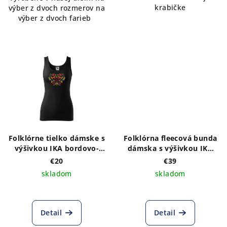
krabičke
výber z dvoch rozmerov na
výber z dvoch farieb
Folklórne tielko dámske s
Folklórna fleecová bunda
výšivkou IKA bordovo-
dámska s výšivkou IKA
zlatá
folk- výber farieb
€20
€39
skladom
skladom
Detail
Detail