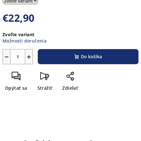
€22,90
Jednotková
Zvoľte variant
cena:
Možnosti doručenia
−
+
Do košíka
Opýtať sa
Strážiť
Zdieľať