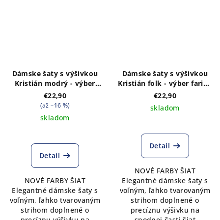
Dámske šaty s výšivkou
Dámske šaty s výšivkou
Kristián modrý - výber
Kristián folk - výber farieb
farieb šiat
šiat
€22,90
€22,90
(až –16 %)
skladom
skladom
Detail
Detail
NOVÉ FARBY ŠIAT
NOVÉ FARBY ŠIAT
Elegantné dámske šaty s
Elegantné dámske šaty s
voľným, ľahko tvarovaným
voľným, ľahko tvarovaným
strihom doplnené o
strihom doplnené o
precíznu výšivku na
precíznu výšivku na
spodnej časti šiat