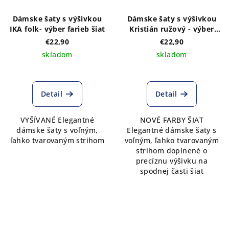
Dámske šaty s výšivkou
Dámske šaty s výšivkou
IKA folk- výber farieb šiat
Kristián ružový - výber
farieb šiat
€22,90
€22,90
skladom
skladom
Detail
Detail
VYŠÍVANÉ Elegantné
NOVÉ FARBY ŠIAT
dámske šaty s voľným,
Elegantné dámske šaty s
ľahko tvarovaným strihom
voľným, ľahko tvarovaným
strihom doplnené o
precíznu výšivku na
spodnej časti šiat