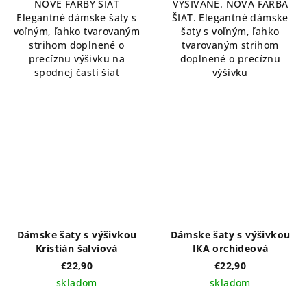
NOVÉ FARBY ŠIAT
VYŠÍVANÉ. NOVÁ FARBA
Elegantné dámske šaty s
ŠIAT. Elegantné dámske
voľným, ľahko tvarovaným
šaty s voľným, ľahko
strihom doplnené o
tvarovaným strihom
precíznu výšivku na
doplnené o precíznu
spodnej časti šiat
výšivku
Dámske šaty s výšivkou
Dámske šaty s výšivkou
Kristián šalviová
IKA orchideová
€22,90
€22,90
skladom
skladom