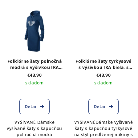
Folklórne šaty polnočná
Folklórne šaty tyrkysové
modrá s výšivkou IKA
s výšivkou IKA biela, s
biela, s kapucňou
kapucňou
€43,90
€43,90
skladom
skladom
Detail
Detail
VYŠÍVANÉ Dámske
VYŠÍVANÉDámske vyšívané
vyšívané šaty s kapucňou
šaty s kapucňou tyrkysové
polnočná modrá
na štýl predĺženej mikiny s