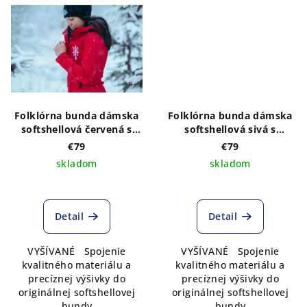
Folklórna bunda dámska
Folklórna bunda dámska
softshellová červená s
softshellová sivá s
VÝŠIVKOU vzoru Adam v
VÝŠIVKOU vzoru Adam vo
€79
€79
bielej farbne vpredu a
farebnom prevedení
skladom
skladom
vzadu
vpredu a vzadu
Detail
Detail
VYŠÍVANÉ Spojenie
VYŠÍVANÉ Spojenie
kvalitného materiálu a
kvalitného materiálu a
precíznej výšivky do
precíznej výšivky do
originálnej softshellovej
originálnej softshellovej
bundy
bundy