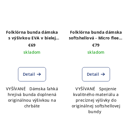
Folklórna bunda dámska
Folklórna bunda dámska
s výšivkou EVA v bielej
softshellová - Micro fleece
farbe - výber farby bundy
s VÝŠIVKOU vzoru IKA
€69
€79
MODRÁ vpredu a vzadu
skladom
skladom
Detail
Detail
VYŠÍVANÉ Dámska ľahká
VYŠÍVANÉ Spojenie
hrejivá bunda doplnená
kvalitného materiálu a
originálnou výšivkou na
precíznej výšivky do
chrbáte
originálnej softshellovej
bundy