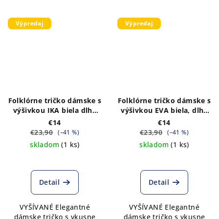
Výpredaj
Výpredaj
Folklórne tričko dámske s
Folklórne tričko dámske s
výšivkou IKA biela dlhý
výšivkou EVA biela, dlhý
rukáv VÝPREDAJ
rukáv VÝPREDAJ
€14
€14
€23,90
€23,90
(–41 %)
(–41 %)
skladom
(1 ks)
skladom
(1 ks)
Detail
Detail
VYŠÍVANÉ Elegantné
VYŠÍVANÉ Elegantné
dámske tričko s vkusne
dámske tričko s vkusne