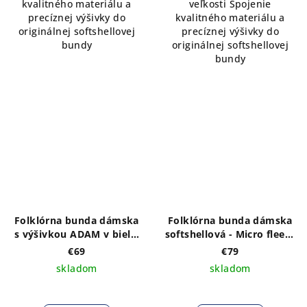
kvalitného materiálu a
veľkosti Spojenie
precíznej výšivky do
kvalitného materiálu a
originálnej softshellovej
precíznej výšivky do
bundy
originálnej softshellovej
bundy
Folklórna bunda dámska
Folklórna bunda dámska
s výšivkou ADAM v bielej
softshellová - Micro fleece
farbe - výber farby bundy
s VÝŠIVKOU vzoru IKA v
€69
€79
bielej farbne vpredu a
skladom
skladom
vzadu