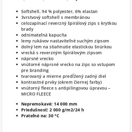
Softshell, 94 % polyester, 6% elastan
3vrstvový softshell s membránou
celozapínací reverzný špirálový zips s krytkou
brady
odnimateľná kapucňa
lemy rukávov nastaviteľné suchým zipsom
dolný lem na stiahnutie elastickou šnúrkou
vrecká s reverzným špirálovým zipsom
náprsné vrecko
vnútorné náprsné vrecko na zips so vstupom
pre branding
tvarovaný a mierne predĺžený zadný diel
kontrastné prvky (okrem čiernej farby)
vnútorný fleece s antipilingovou úpravou –
MICRO FLEECE
Nepremokavé: 14 000 mm
Priedušnosť: 2 000 g/m2/24 h
Prateľné na:
30 °C