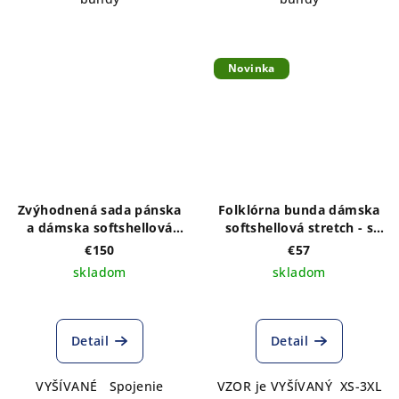
Novinka
Zvýhodnená sada pánska
Folklórna bunda dámska
a dámska softshellová
softshellová stretch - s
bunda s výšivkou na
VÝŠIVKOU vzoru IKA
€150
€57
prednom a zadnom diely,
bordo vpredu a vzadu
skladom
skladom
možnosť výberu farby
bundy
Detail
Detail
VYŠÍVANÉ Spojenie
VZOR je VYŠÍVANÝ XS-3XL