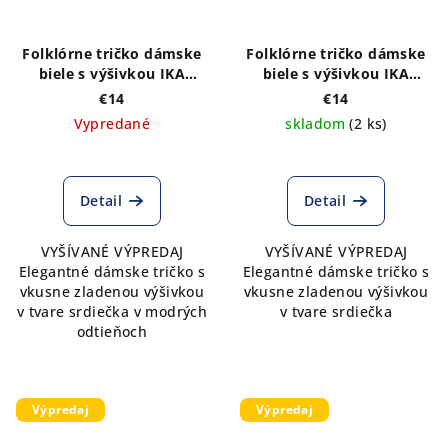
Folklórne tričko dámske
Folklórne tričko dámske
biele s výšivkou IKA
biele s výšivkou IKA
modrá dlhý rukáv
červená dlhý rukáv
€14
€14
VÝPREDAJ
VÝPREDAJ
Vypredané
skladom
(2 ks)
Detail
Detail
VYŠÍVANÉ VÝPREDAJ
VYŠÍVANÉ VÝPREDAJ
Elegantné dámske tričko s
Elegantné dámske tričko s
vkusne zladenou výšivkou
vkusne zladenou výšivkou
v tvare srdiečka v modrých
v tvare srdiečka
odtieňoch
Výpredaj
Výpredaj