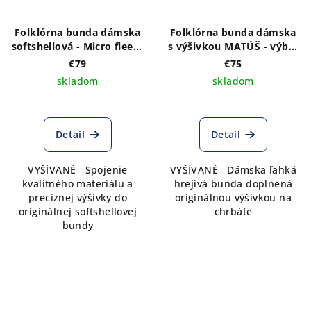
Folklórna bunda dámska
Folklórna bunda dámska
softshellová - Micro fleece
s výšivkou MATÚŠ - výber
s VÝŠIVKOU vzoru ADAM
farby bundy
€79
€75
v bielej farbe vpredu a
skladom
skladom
vzadu
Detail
Detail
VYŠÍVANÉ Spojenie
VYŠÍVANÉ Dámska ľahká
kvalitného materiálu a
hrejivá bunda doplnená
precíznej výšivky do
originálnou výšivkou na
originálnej softshellovej
chrbáte
bundy