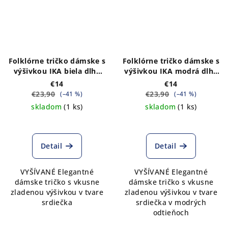
Folklórne tričko dámske s
Folklórne tričko dámske s
výšivkou IKA biela dlhý
výšivkou IKA modrá dlhý
rukáv VÝPREDAJ
rukáv VÝPREDAJ
€14
€14
€23,90
€23,90
(–41 %)
(–41 %)
skladom
(1 ks)
skladom
(1 ks)
Detail
Detail
VYŠÍVANÉ Elegantné
VYŠÍVANÉ Elegantné
dámske tričko s vkusne
dámske tričko s vkusne
zladenou výšivkou v tvare
zladenou výšivkou v tvare
srdiečka
srdiečka v modrých
odtieňoch