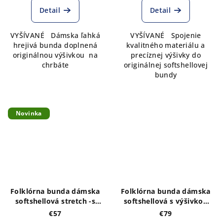
Detail
Detail
VYŠÍVANÉ Dámska ľahká
VYŠÍVANÉ Spojenie
hrejivá bunda doplnená
kvalitného materiálu a
originálnou výšivkou na
precíznej výšivky do
chrbáte
originálnej softshellovej
bundy
Novinka
Folklórna bunda dámska
Folklórna bunda dámska
softshellová stretch -s
softshellová s výšivkou
VÝŠIVKOU vzoru Tatry a
vzor ADAM vyšité na
€57
€79
orol vpredu a vzadu
prednom diele