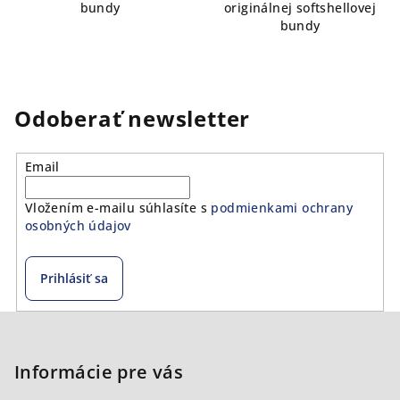
bundy
originálnej softshellovej
bundy
Odoberať newsletter
Email
Vložením e-mailu súhlasíte s
podmienkami ochrany
osobných údajov
Prihlásiť sa
Z
á
p
Informácie pre vás
ä