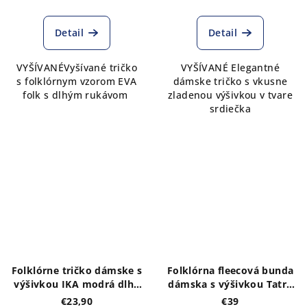
Detail
Detail
VYŠÍVANÉVyšívané tričko
VYŠÍVANÉ Elegantné
s folklórnym vzorom EVA
dámske tričko s vkusne
folk s dlhým rukávom
zladenou výšivkou v tvare
srdiečka
Folklórne tričko dámske s
Folklórna fleecová bunda
výšivkou IKA modrá dlhý
dámska s výšivkou Tatry
rukáv
a orol- výber farieb
€23,90
€39