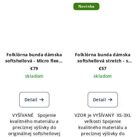
Novinka
Folklórna bunda dámska
Folklórna bunda dámska
softshellová - Micro fleece
softshellová stretch - s
s VÝŠIVKOU vzoru Matúš
VÝŠIVKOU vzoru IKA v
€79
€57
vpredu a vzadu
bielej farbe vpredu a
skladom
skladom
vzadu
Detail
Detail
VYŠÍVANÉ Spojenie
VZOR je VYŠÍVANÝ XS-3XL
kvalitného materiálu a
veľkosti Spojenie
precíznej výšivky do
kvalitného materiálu a
originálnej softshellovej
precíznej výšivky do