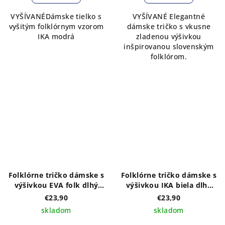
VYŠÍVANÉDámske tielko s
VYŠÍVANÉ Elegantné
vyšitým folklórnym vzorom
dámske tričko s vkusne
IKA modrá
zladenou výšivkou
inšpirovanou slovenským
folklórom.
Folklórne tričko dámske s
Folklórne tričko dámske s
výšivkou EVA folk dlhý
výšivkou IKA biela dlhý
rukáv
rukáv
€23,90
€23,90
skladom
skladom