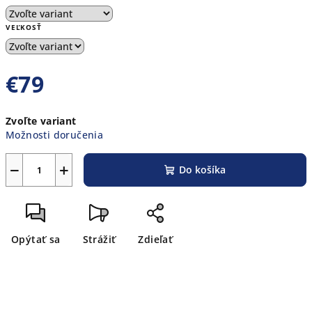
VEĽKOSŤ
€79
Jednotková
Zvoľte variant
cena:
Možnosti doručenia
−
+
Do košíka
Opýtať sa
Strážiť
Zdieľať