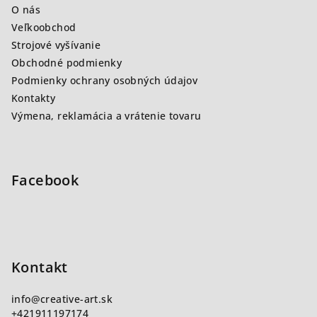
O nás
t
Veľkoobchod
i
Strojové vyšívanie
e
Obchodné podmienky
Podmienky ochrany osobných údajov
Kontakty
Výmena, reklamácia a vrátenie tovaru
Facebook
Kontakt
info
@
creative-art.sk
+421911197174