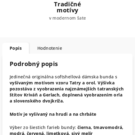
Tradičné
motívy
v modernom šate
Popis
Hodnotenie
Podrobný popis
Jedinečná originálna softshellová dámska bunda s
vyšívaným motívom vzoru Tatry a orol.
Výšivka
pozostáva z vyobrazenia najznámejších tatranských
štítov Kriváň a Gerlach, doplnená vyobrazením orla
a slovenského dvojkríža.
Motív je vyšívaný na hrudi a na chrbáte
Výber zo šiestich farieb bundy:
čierna, tmavomodrá,
modrá, červená, limetková, sivý melír