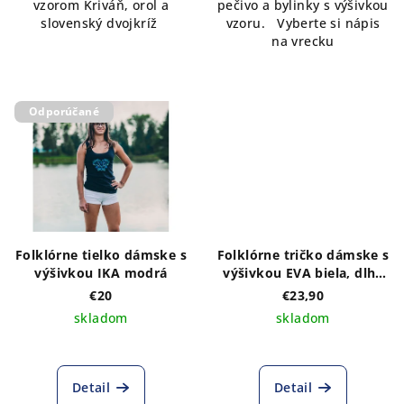
vzorom Kriváň, orol a
pečivo a bylinky s výšivkou
slovenský dvojkríž
vzoru. Vyberte si nápis
na vrecku
Odporúčané
Folklórne tielko dámske s
Folklórne tričko dámske s
výšivkou IKA modrá
výšivkou EVA biela, dlhý
rukáv
€20
€23,90
skladom
skladom
Detail
Detail