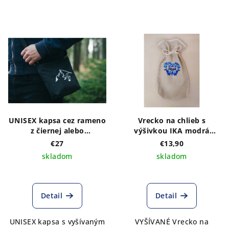
UNISEX kapsa cez rameno
Vrecko na chlieb s
z čiernej alebo
výšivkou IKA modrá
tmavomodrej rifloviny s
,,chlebík"
€27
€13,90
výšivkou Kriváň
skladom
skladom
Detail
Detail
UNISEX kapsa s vyšívaným
VYŠÍVANÉ Vrecko na