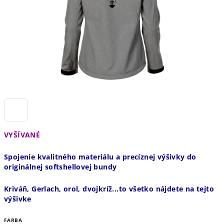
VYŠÍVANÉ
Spojenie kvalitného materiálu a precíznej výšivky do
originálnej softshellovej bundy
Kriváň, Gerlach, orol, dvojkríž...to všetko nájdete na tejto
výšivke
FARBA