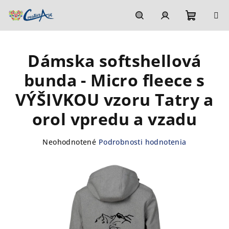
Prejsť
na
obsah
Nákupn
Hľadať
Prihlásenie
Dámska softshellová
košík
bunda - Micro fleece s
VÝŠIVKOU vzoru Tatry a
orol vpredu a vzadu
Priemerné
Neohodnotené
Podrobnosti hodnotenia
hodnotenie
produktu
je
0,0
z
5
hviezdičiek.