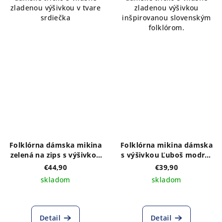
zladenou výšivkou v tvare
zladenou výšivkou
srdiečka
inšpirovanou slovenským
folklórom.
Folklórna dámska mikina
Folklórna mikina dámska
zelená na zips s výšivkou
s výšivkou Ľuboš modro-
na prednom a zadnom
biely, s kapucňou
€44,90
€39,90
diele vzor MONIKA- výber
skladom
skladom
z troch farebných
kombináci
Detail
Detail