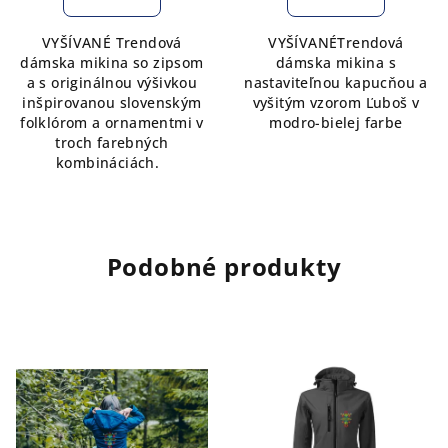
VYŠÍVANÉ Trendová
VYŠÍVANÉTrendová
dámska mikina so zipsom
dámska mikina s
a s originálnou výšivkou
nastaviteľnou kapucňou a
inšpirovanou slovenským
vyšitým vzorom Ľuboš v
folklórom a ornamentmi v
modro-bielej farbe
troch farebných
kombináciách.
Podobné produkty