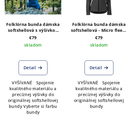
Folklórna bunda dámska
Folklórna bunda dámska
softshellová s výšivkou
softshellová - Micro fleece
vzor ADAM vpredu a
s VÝŠIVKOU vzoru ADAM
€79
€79
vzadu
folk vpredu a vzadu
skladom
skladom
Detail
Detail
VYŠÍVANÉ Spojenie
VYŠÍVANÉ Spojenie
kvalitného materiálu a
kvalitného materiálu a
precíznej výšivky do
precíznej výšivky do
originálnej softshellovej
originálnej softshellovej
bundy Vyberte si farbu
bundy
bundy