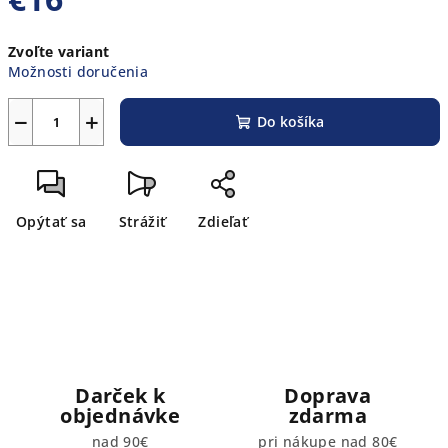
Jednotková
Zvoľte variant
cena:
Možnosti doručenia
−
+
Do košíka
Opýtať sa
Strážiť
Zdieľať
Darček k
Doprava
objednávke
zdarma
nad 90€
pri nákupe nad 80€