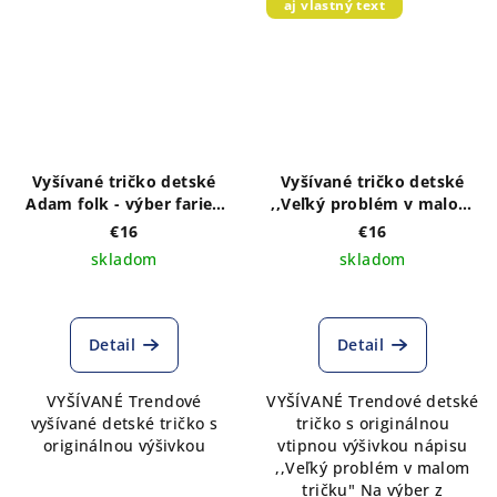
aj vlastný text
Vyšívané tričko detské
Vyšívané tričko detské
Adam folk - výber farieb
,,Veľký problém v malom
trička
tričku" - výber farieb
€16
€16
trička
skladom
skladom
Detail
Detail
VYŠÍVANÉ Trendové
VYŠÍVANÉ Trendové detské
vyšívané detské tričko s
tričko s originálnou
originálnou výšivkou
vtipnou výšivkou nápisu
,,Veľký problém v malom
tričku" Na výber z