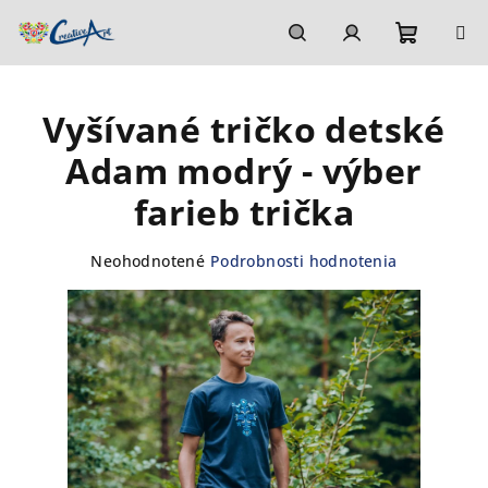
Prejsť
na
obsah
Nákupn
Hľadať
Prihlásenie
Vyšívané tričko detské
košík
Adam modrý - výber
farieb trička
Priemerné
Neohodnotené
Podrobnosti hodnotenia
hodnotenie
produktu
je
0,0
z
5
hviezdičiek.