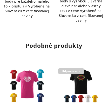
body s výšivkou ,,Švárna
body pre každého malého
dievčina“ alebo vlastný
folklóristu ♪♫ Vyrobené na
text v cene Vyrobené na
Slovensku z certifikovanej
Slovensku z certifikovanej
bavlny
bavlny
Podobné produkty
Odporúčané