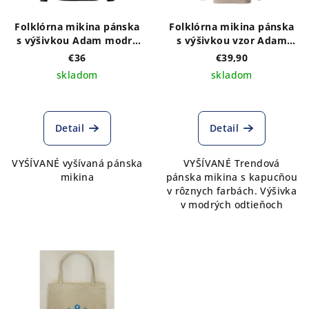
Folklórna mikina pánska
Folklórna mikina pánska
s výšivkou Adam modrý
s výšivkou vzor Adam
bez kapucne
modrý s kapucňou
€36
€39,90
skladom
skladom
Detail
Detail
VYŚÍVANÉ vyšívaná pánska
VYŠÍVANÉ Trendová
mikina
pánska mikina s kapucňou
v rôznych farbách. Výšivka
v modrých odtieňoch