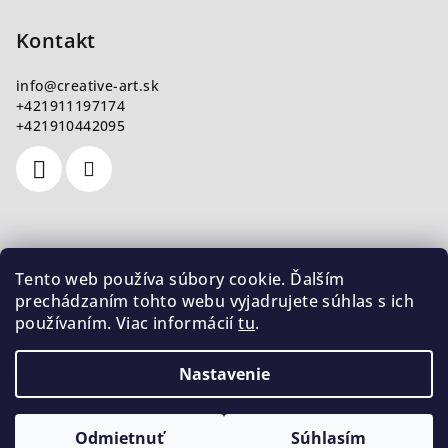
Kontakt
info
@
creative-art.sk
+421911197174
+421910442095
Nákupný košík
Tento web používa súbory cookie. Ďalším
prechádzaním tohto webu vyjadrujete súhlas s ich
používaním. Viac informácií
tu
.
0
ks /
€0
Nastavenie
Copyright 2026
CreativeArt
. Všetky práva vyhradené.
Upraviť nastavenie cookies
Odmietnuť
Súhlasím