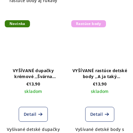
rastúce body aj rukávy
Novinka
Rastúce body
VYŠÍVANÉ dupačky
VYŠÍVANÉ rastúce detské
krémové ,,Švárna
body ,,A ja taký
dievčina"
parobček" DLHÝ rukáv
€13,90
€13,90
modrá výšivka
skladom
skladom
Detail
Detail
Vyšívané detské dupačky
Vyšívané detské body s