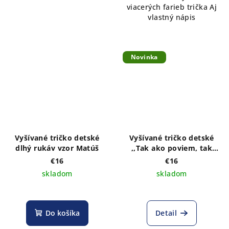
viacerých farieb trička Aj
vlastný nápis
Novinka
Vyšívané tričko detské
Vyšívané tričko detské
dlhý rukáv vzor Matúš
,,Tak ako poviem, tak
bude!" - výber farieb
€16
€16
trička
skladom
skladom
Do košíka
Detail