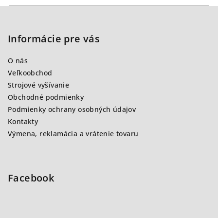
Z
á
p
Informácie pre vás
ä
O nás
t
Veľkoobchod
i
Strojové vyšívanie
e
Obchodné podmienky
Podmienky ochrany osobných údajov
Kontakty
Výmena, reklamácia a vrátenie tovaru
Facebook