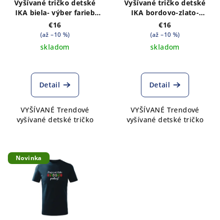
Vyšívané tričko detské
Vyšívané tričko detské
IKA biela- výber farieb
IKA bordovo-zlato-
trička
tmavozelená- výber farieb
€16
€16
trička
(až –10 %)
(až –10 %)
skladom
skladom
Detail
Detail
VYŠÍVANÉ Trendové
VYŠÍVANÉ Trendové
vyšívané detské tričko
vyšívané detské tričko
Novinka