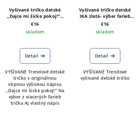
Vyšívané tričko detské
Vyšívané tričko detské
,,Dajce mi šicke pokoj!" -
IKA zlatá- výber farieb
výber farieb trička
trička
€16
€16
skladom
skladom
Detail
Detail
VYŠÍVANÉ Trendové detské
VYŠÍVANÉ Trendové
tričko s originálnou
vyšívané detské tričko
vtipnou výšivkou nápisu
,,Dajce mi šicke pokoj!" Na
výber z viacerých farieb
trička Aj vlastný nápis