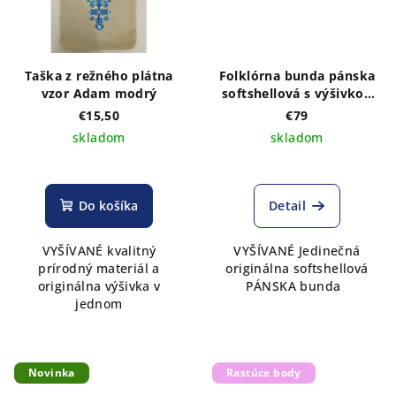
Taška z režného plátna
Folklórna bunda pánska
vzor Adam modrý
softshellová s výšivkou
vzor Adam biely - Micro
€15,50
€79
fleece
skladom
skladom
Do košíka
Detail
VYŠÍVANÉ kvalitný
VYŠÍVANÉ Jedinečná
prírodný materiál a
originálna softshellová
originálna výšivka v
PÁNSKA bunda
jednom
Novinka
Rastúce body