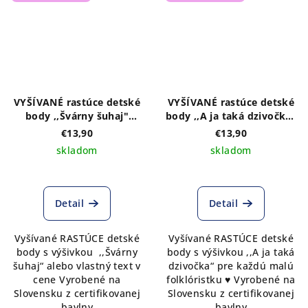
VYŠÍVANÉ rastúce detské
VYŠÍVANÉ rastúce detské
body ,,Švárny šuhaj"
body ,,A ja taká dzivočka"
krátky rukáv
krátky rukáv
€13,90
€13,90
skladom
skladom
Detail
Detail
Vyšívané RASTÚCE detské
Vyšívané RASTÚCE detské
body s výšivkou ,,Švárny
body s výšivkou ,,A ja taká
šuhaj“ alebo vlastný text v
dzivočka“ pre každú malú
cene Vyrobené na
folklóristku ♥ Vyrobené na
Slovensku z certifikovanej
Slovensku z certifikovanej
bavlny
bavlny