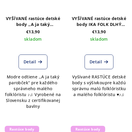
VYŠÍVANÉ rastúce detské
VYŠÍVANÉ rastúce detské
body ,,A ja taký
body IKA FOLK DLHÝ
parobček" krátky rukáv
rukáv
€13,90
€13,90
skladom
skladom
Detail
Detail
Modre odtiene ,,A ja taký
Vyšívané RASTÚCE detské
parobček“ pre každého
body s výšivkoupre každú
správneho malého
správnu malú folklóristku
folklóristu ♪♫ Vyrobené na
a malého folklóristu ♥♪♫
Slovensku z certifikovanej
bavlny
Rastúce body
Rastúce body