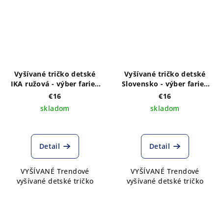
Vyšívané tričko detské
Vyšívané tričko detské
IKA ružová - výber farieb
Slovensko - výber farieb
trička
trička
€16
€16
skladom
skladom
Detail
Detail
VYŠÍVANÉ Trendové
VYŠÍVANÉ Trendové
vyšívané detské tričko
vyšívané detské tričko