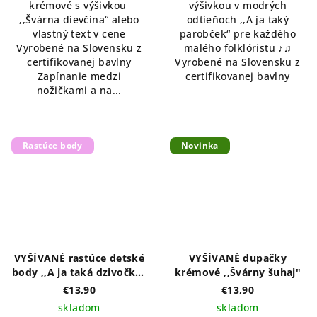
krémové s výšivkou
výšivkou v modrých
,,Švárna dievčina“ alebo
odtieňoch ,,A ja taký
vlastný text v cene
parobček“ pre každého
Vyrobené na Slovensku z
malého folklóristu ♪♫
certifikovanej bavlny
Vyrobené na Slovensku z
Zapínanie medzi
certifikovanej bavlny
nožičkami a na...
Rastúce body
Novinka
VYŠÍVANÉ rastúce detské
VYŠÍVANÉ dupačky
body ,,A ja taká dzivočka"
krémové ,,Švárny šuhaj"
krátky rukáv, ružová
€13,90
€13,90
výšivka
skladom
skladom