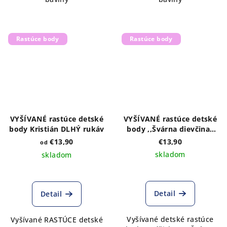
Rastúce body
Rastúce body
VYŠÍVANÉ rastúce detské
VYŠÍVANÉ rastúce detské
body Kristián DLHÝ rukáv
body ,,Švárna dievčina"
krátky rukáv
€13,90
€13,90
od
skladom
skladom
Detail
Detail
Vyšívané detské rastúce
Vyšívané RASTÚCE detské