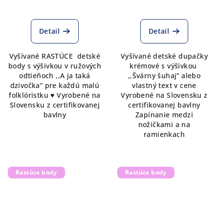
Detail
Detail
Vyšívané RASTÚCE detské
Vyšívané detské dupačky
body s výšivkou v ružových
krémové s výšivkou
odtieňoch ,,A ja taká
,,Švárny šuhaj“ alebo
dzivočka“ pre každú malú
vlastný text v cene
folklóristku ♥ Vyrobené na
Vyrobené na Slovensku z
Slovensku z certifikovanej
certifikovanej bavlny
bavlny
Zapínanie medzi
nožičkami a na
ramienkach
Rastúce body
Rastúce body