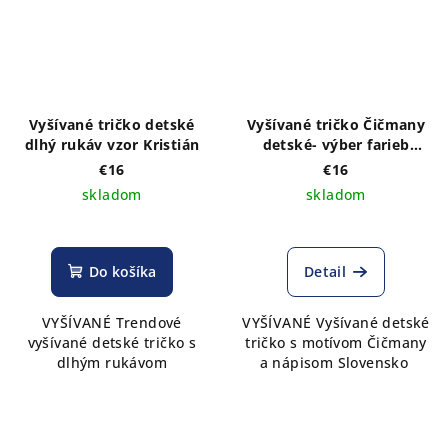
Vyšívané tričko detské
Vyšívané tričko Čičmany
dlhý rukáv vzor Kristián
detské- výber farieb
trička
€16
€16
skladom
skladom
Do košíka
Detail
VYŠÍVANÉ Trendové
VYŠÍVANÉ Vyšívané detské
vyšívané detské tričko s
tričko s motívom Čičmany
dlhým rukávom
a nápisom Slovensko