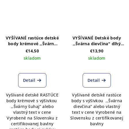
VYŠÍVANÉ rastúce detské
VYŠÍVANÉ Detské body
body krémové ,,Švárny
,,Švárna dievčina" dlhý
šuhaj" dlhý rukáv
rukáv
€14,50
€13,90
skladom
skladom
Detail
Detail
Vyšívané detské RASTÚCE
Vyšívané detské rastúce
body krémové s výšivkou
body s výšivkou ,,Švárna
,,Švárny šuhaj“ alebo
dievčina“ alebo vlastný
vlastný text v cene
text v cene Vyrobené na
Vyrobené na Slovensku z
Slovensku z certifikovanej
certifikovanej bavlny
bavlny