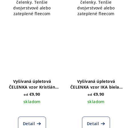
čelenky. Tenšie
čelenky. Tenšie
dvojvrstvové alebo
dvojvrstvové alebo
zateplené fleecom
zateplené fleecom
Vyšívaná úpletová
Vyšívaná úpletová
ČELENKA vzor Kristián
ČELENKA vzor IKA biela -
ružový - výber farieb a
výber farieb a druhu
€9,90
€9,90
od
od
druhu
skladom
skladom
Detail
Detail