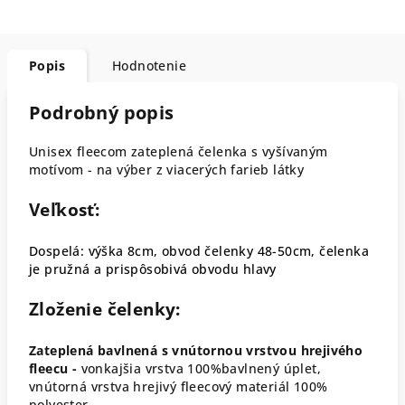
Popis
Hodnotenie
Podrobný popis
Unisex fleecom zateplená čelenka s vyšívaným
motívom - na výber z viacerých farieb látky
Veľkosť:
Dospelá: výška 8cm, obvod čelenky 48-50cm, čelenka
je pružná a prispôsobivá obvodu hlavy
Zloženie čelenky:
Zateplená bavlnená s vnútornou vrstvou hrejivého
fleecu -
vonkajšia vrstva 100%bavlnený úplet,
vnútorná vrstva hrejivý fleecový materiál 100%
polyester