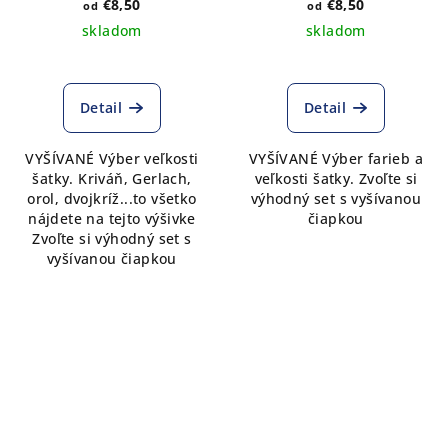
€8,50
€8,50
od
od
skladom
skladom
Detail
Detail
VYŠÍVANÉ Výber veľkosti
VYŠÍVANÉ Výber farieb a
šatky. Kriváň, Gerlach,
veľkosti šatky. Zvoľte si
orol, dvojkríž...to všetko
výhodný set s vyšívanou
nájdete na tejto výšivke
čiapkou
Zvoľte si výhodný set s
vyšívanou čiapkou