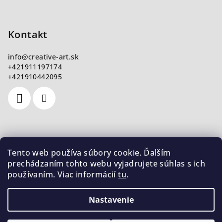
Kontakt
info
@
creative-art.sk
+421911197174
+421910442095
Nákupný košík
Tento web používa súbory cookie. Ďalším
prechádzaním tohto webu vyjadrujete súhlas s ich
používaním. Viac informácií
tu
.
0
ks /
€0
Nastavenie
Copyright 2026
CreativeArt
. Všetky práva vyhradené.
Upraviť nastavenie cookies