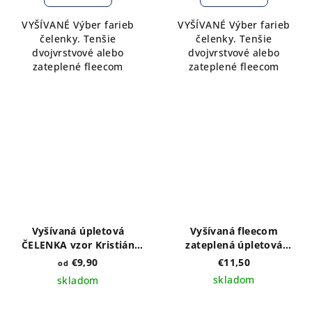
VYŠÍVANÉ Výber farieb
VYŠÍVANÉ Výber farieb
čelenky. Tenšie
čelenky. Tenšie
dvojvrstvové alebo
dvojvrstvové alebo
zateplené fleecom
zateplené fleecom
Vyšívaná úpletová
Vyšívaná fleecom
ČELENKA vzor Kristián
zateplená úpletová
modrý - výber farieb a
ČELENKA vzor IKA
€9,90
€11,50
od
druhu
bordová výber farieb
skladom
skladom