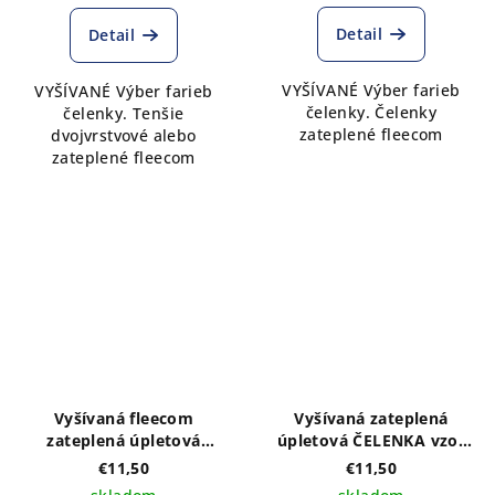
Detail
Detail
VYŠÍVANÉ Výber farieb
VYŠÍVANÉ Výber farieb
čelenky. Čelenky
čelenky. Tenšie
zateplené fleecom
dvojvrstvové alebo
zateplené fleecom
Vyšívaná fleecom
Vyšívaná zateplená
zateplená úpletová
úpletová ČELENKA vzor
ČELENKA vzor IKA
IKA zlatá výber farieb
€11,50
€11,50
tmavomodrá výber farieb