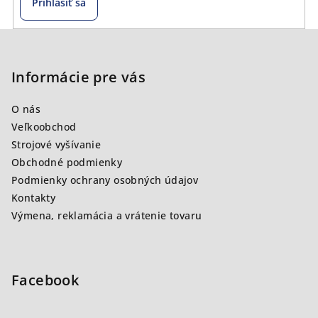
Prihlásiť sa
Z
á
p
Informácie pre vás
ä
O nás
t
Veľkoobchod
i
Strojové vyšívanie
e
Obchodné podmienky
Podmienky ochrany osobných údajov
Kontakty
Výmena, reklamácia a vrátenie tovaru
Facebook