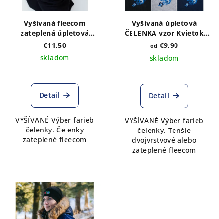
Vyšívaná fleecom
Vyšívaná úpletová
zateplená úpletová
ČELENKA vzor Kvietok
ČELENKA vzor Kristián
modrý - výber farieb
€11,50
€9,90
od
tmavomodrá výber farieb
čelenkya druhu
skladom
skladom
Detail
Detail
VYŠÍVANÉ Výber farieb
VYŠÍVANÉ Výber farieb
čelenky. Čelenky
čelenky. Tenšie
zateplené fleecom
dvojvrstvové alebo
zateplené fleecom