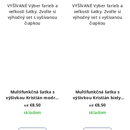
VYŠÍVANÉ Výber farieb a
VYŠÍVANÉ Výber farieb a
veľkosti šatky. Zvoľte si
veľkosti šatky. Zvoľte si
výhodný set s vyšívanou
výhodný set s vyšívanou
čiapkou
čiapkou
Multifunkčná šatka s
Multifunkčná šatka s
výšivkou Kristián modrý-
výšivkou Kristián biely-
výber farieb a veľkosti
výber farieb a veľkosti
€8,50
€8,50
od
od
skladom
skladom