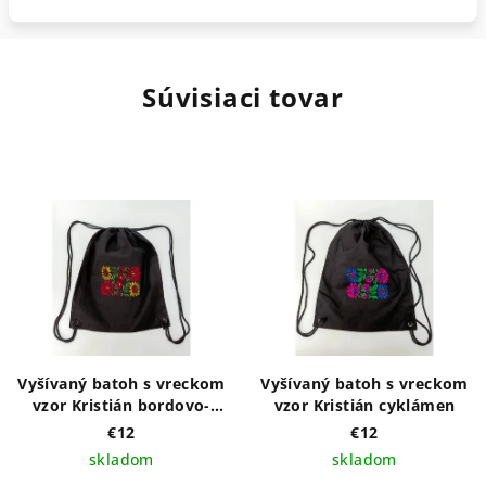
Súvisiaci tovar
Vyšívaný batoh s vreckom
Vyšívaný batoh s vreckom
vzor Kristián bordovo-
vzor Kristián cyklámen
zlatý
€12
€12
skladom
skladom