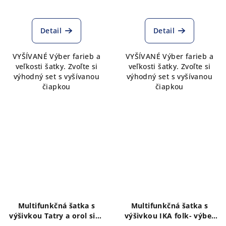
Detail
Detail
VYŠÍVANÉ Výber farieb a
VYŠÍVANÉ Výber farieb a
veľkosti šatky. Zvoľte si
veľkosti šatky. Zvoľte si
výhodný set s vyšívanou
výhodný set s vyšívanou
čiapkou
čiapkou
Multifunkčná šatka s
Multifunkčná šatka s
výšivkou Tatry a orol sivý
výšivkou IKA folk- výber
melír
farieb a veľkosti