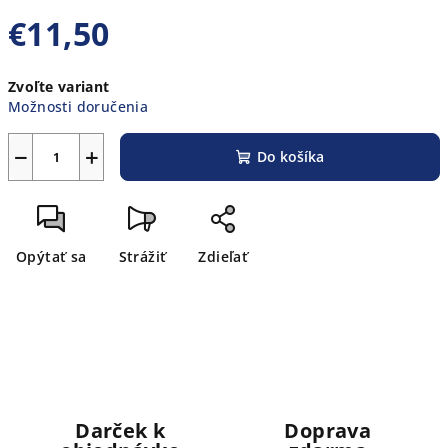
€11,50
Jednotková
Zvoľte variant
cena:
Možnosti doručenia
−
+
Do košíka
Opýtať sa
Strážiť
Zdieľať
Darček k
Doprava