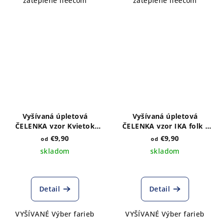
zateplené fleecom
zateplené fleecom
Vyšívaná úpletová
Vyšívaná úpletová
ČELENKA vzor Kvietok
ČELENKA vzor IKA folk -
ružový - výber farieb a
výber farieb a druhu
€9,90
€9,90
od
od
druhu
skladom
skladom
Detail
Detail
VYŠÍVANÉ Výber farieb
VYŠÍVANÉ Výber farieb