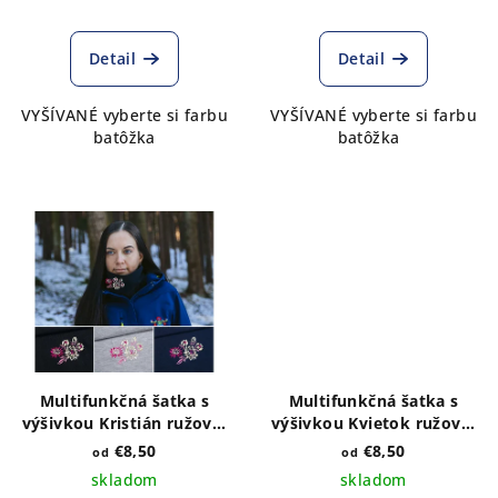
Detail
Detail
VYŠÍVANÉ vyberte si farbu
VYŠÍVANÉ vyberte si farbu
batôžka
batôžka
Multifunkčná šatka s
Multifunkčná šatka s
výšivkou Kristián ružový-
výšivkou Kvietok ružový-
výber farieb a veľkosti
výber farieb a veľkosti
€8,50
€8,50
od
od
skladom
skladom