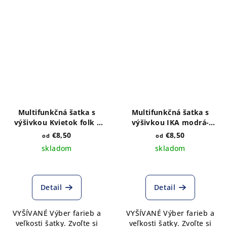
Multifunkčná šatka s
Multifunkčná šatka s
výšivkou Kvietok folk -
výšivkou IKA modrá-
výber farieb a veľkosti
výber farieb a veľkosti
€8,50
€8,50
od
od
skladom
skladom
Detail
Detail
VYŠÍVANÉ Výber farieb a
VYŠÍVANÉ Výber farieb a
veľkosti šatky. Zvoľte si
veľkosti šatky. Zvoľte si