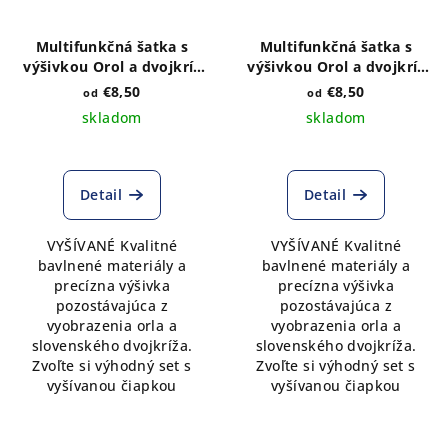
Multifunkčná šatka s
Multifunkčná šatka s
výšivkou Orol a dvojkríž
výšivkou Orol a dvojkríž
sivý melír
čierna
€8,50
€8,50
od
od
skladom
skladom
Detail
Detail
VYŠÍVANÉ Kvalitné
VYŠÍVANÉ Kvalitné
bavlnené materiály a
bavlnené materiály a
precízna výšivka
precízna výšivka
pozostávajúca z
pozostávajúca z
vyobrazenia orla a
vyobrazenia orla a
slovenského dvojkríža.
slovenského dvojkríža.
Zvoľte si výhodný set s
Zvoľte si výhodný set s
vyšívanou čiapkou
vyšívanou čiapkou