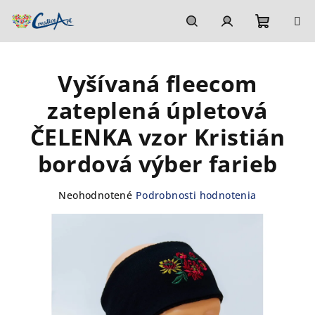
Prejsť
na
obsah
Nákupn
Hľadať
Prihlásenie
Vyšívaná fleecom
košík
zateplená úpletová
ČELENKA vzor Kristián
bordová výber farieb
Priemerné
Neohodnotené
Podrobnosti hodnotenia
hodnotenie
produktu
je
0,0
z
5
hviezdičiek.