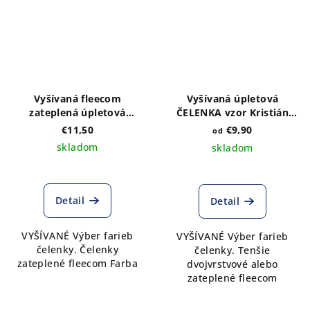
Vyšívaná fleecom
Vyšívaná úpletová
zateplená úpletová
ČELENKA vzor Kristián
ČELENKA vzor Kristián
folk - výber farieb a druhu
€11,50
€9,90
od
zlatá výber farieb
čelenky
skladom
skladom
Detail
Detail
VYŠÍVANÉ Výber farieb
VYŠÍVANÉ Výber farieb
čelenky. Čelenky
čelenky. Tenšie
zateplené fleecom Farba
dvojvrstvové alebo
zateplené fleecom