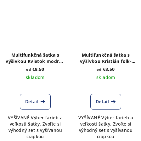
Multifunkčná šatka s
Multifunkčná šatka s
výšivkou Kvietok modrý -
výšivkou Kristián folk-
výber farieb a veľkosti
výber farieb a veľkosti
€8,50
€8,50
od
od
skladom
skladom
Detail
Detail
VYŠÍVANÉ Výber farieb a
VYŠÍVANÉ Výber farieb a
veľkosti šatky. Zvoľte si
veľkosti šatky. Zvoľte si
výhodný set s vyšívanou
výhodný set s vyšívanou
čiapkou
čiapkou