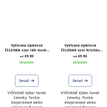
Vyšívaná úpletová
Vyšívaná úpletová
ČELENKA vzor IKA modrá
ČELENKA vzor Kristián
- výber farieb a druhu
biely - výber farieb a
€9,90
€9,90
od
od
druhu
skladom
skladom
Detail
Detail
VYŠÍVANÉ Výber farieb
VYŠÍVANÉ Výber farieb
čelenky. Tenšie
čelenky. Tenšie
dvojvrstvové alebo
dvojvrstvové alebo