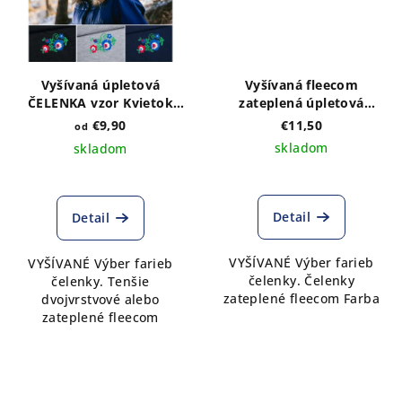
Vyšívaná úpletová
Vyšívaná fleecom
ČELENKA vzor Kvietok
zateplená úpletová
farebný - výber farieb a
ČELENKA vzor Kristián
€9,90
€11,50
od
druhu
sivá výber farieb
skladom
skladom
Detail
Detail
VYŠÍVANÉ Výber farieb
VYŠÍVANÉ Výber farieb
čelenky. Čelenky
čelenky. Tenšie
zateplené fleecom Farba
dvojvrstvové alebo
zateplené fleecom