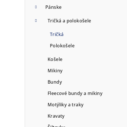
p
Pánske
a
Tričká a polokošele
n
Tričká
e
Polokošele
l
Košele
Mikiny
Bundy
Fleecové bundy a mikiny
Motýliky a traky
Kravaty