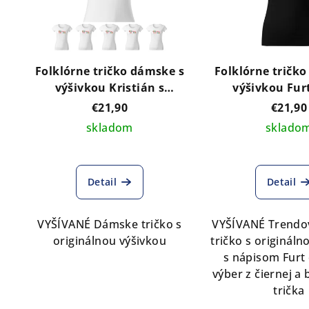
Folklórne tričko dámske s
Folklórne tričk
výšivkou Kristián s
výšivkou Fur
vlastným nápisom
€21,90
€21,90
skladom
sklado
Detail
Detail
VYŠÍVANÉ Dámske tričko s
VYŠÍVANÉ Trendo
originálnou výšivkou
tričko s origináln
s nápisom Furt 
výber z čiernej a 
trička