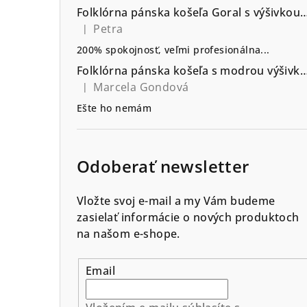
Folklórna pánska košeľa Goral s výšivkou go
Petra
|
Hodnotenie produktu je 5 z 5 hviezdičiek.
200% spokojnosť, veľmi profesionálna...
Folklórna pánska košeľa s modrou výšivkou vzor Srdiečko - výb
Marcela Gondová
|
Hodnotenie produktu je 5 z 5 hviezdičiek.
Ešte ho nemám
Odoberať newsletter
Vložte svoj e-mail a my Vám budeme
zasielať informácie o nových produktoch
na našom e-shope.
Email