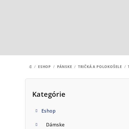
Prejsť
na
obsah
/
ESHOP
/
PÁNSKE
/
TRIČKÁ A POLOKOŠELE
/
DOMOV
B
o
Kategórie
Preskočiť
kategórie
č
Eshop
n
ý
Dámske