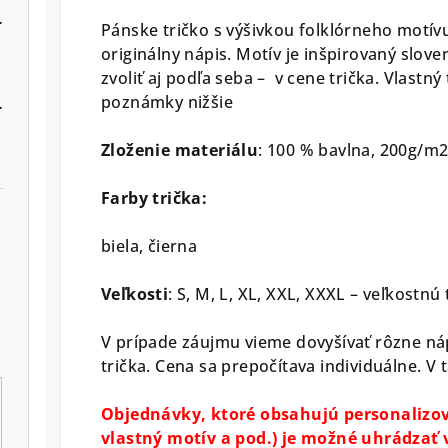
lier a manžety
Pánske tričko s výšivkou folklórneho motí
originálny nápis. Motív je inšpirovaný slov
zvoliť aj podľa seba – v cene trička. Vlastný
poznámky nižšie
er farieb košele
Zloženie materiálu
: 100 % bavlna, 200g/m
Farby trička:
biela, čierna
Veľkosti
: S, M, L, XL, XXL, XXXL – veľkostnú
V prípade záujmu vieme dovyšívať rôzne náp
trička. Cena sa prepočítava individuálne. V
Objednávky, ktoré obsahujú personalizo
vlastný motív a pod.) je možné uhrádza