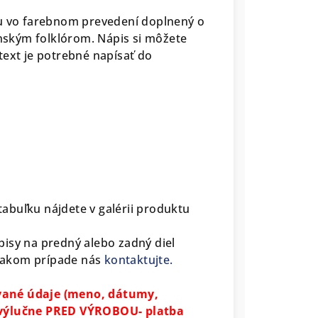
vu vo farebnom prevedení doplnený o
enským folklórom. Nápis si môžete
 text je potrebné napísať do
2
 tabuľku nájdete v galérii produktu
isy na predný alebo zadný diel
 takom prípade nás
kontaktujte.
vané údaje (meno, dátumy,
ť výlučne PRED VÝROBOU- platba