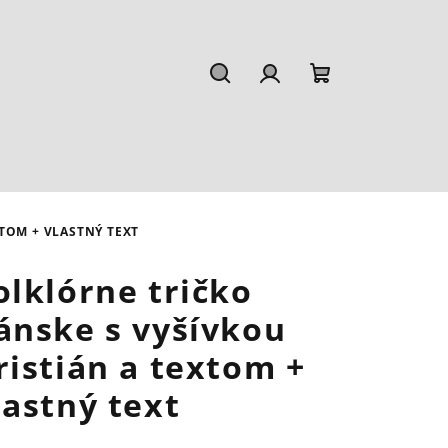
Hľadať
Prihlásenie
Nákupný
košík
TOM + VLASTNÝ TEXT
olklórne tričko
ánske s vyšívkou
ristián a textom +
lastný text