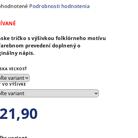
emerné
ohodnotené
Podrobnosti hodnotenia
notenie
duktu
ŠÍVANÉ
ske tričko s výšivkou folklórneho motívu
farebnom prevedení doplnený o
ginálny nápis.
ezdičiek.
SKA VEĽKOSŤ
T VO VÝŠIVKE
21,90
notková
a:
ľte variant