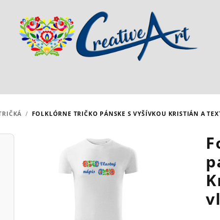
TRIČKÁ
/
FOLKLÓRNE TRIČKO PÁNSKE S VYŠÍVKOU KRISTIÁN A TEX
F
p
K
v