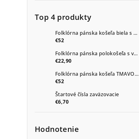
Top 4 produkty
Folklórna pánska košeľa biela s modrou výšivkou vzor Kristián2
€52
Folklórna pánska polokošeľa s výšivkou vzor Kristián tmavé odtiene
€22,90
Folklórna pánska košeľa TMAVOMODRÁ s výšivkou vzor Kristián2 v modrých odtieňoch
€52
Štartové čísla zaväzovacie
€6,70
Hodnotenie