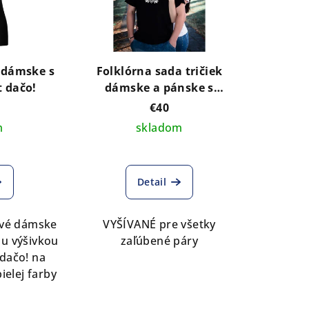
o dámske s
Folklórna sada tričiek
t dačo!
dámske a pánske s
výšivkou IKA v bielej farbe
€40
a VLASTNÝM NÁPISOM
m
skladom
Detail
vé dámske
VYŠÍVANÉ pre všetky
ou výšivkou
zaľúbené páry
dačo! na
bielej farby