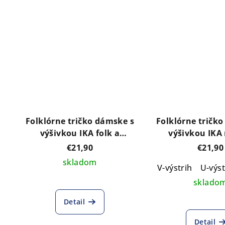
Folklórne tričko dámske s
Folklórne tričk
výšivkou IKA folk a
výšivkou IKA
VLASTNÝM NÁPISOM
€21,90
€21,90
skladom
V-výstrih
U-výst
sklado
Detail
Detail