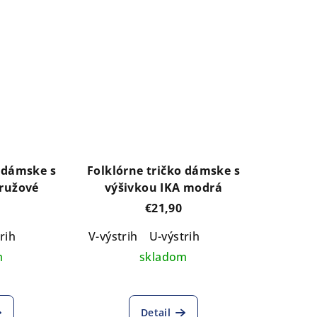
o dámske s
Folklórne tričko dámske s
 ružové
výšivkou IKA modrá
€21,90
rih
V-výstrih
U-výstrih
m
skladom
Detail