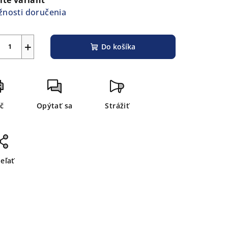
nosti doručenia
+
Do košíka
ač
Opýtať sa
Strážiť
ieľať