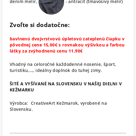
denim melír,
- antracit (tmavosivý melír)
Zvoľte si dodatočne:
bavlnenú dvojvrstvovú úpletovú zateplenú čiapku v
pôvodnej cene 15,00€ s rovnakou výšivkou a farbou
látky za zvýhodnenú cenu 11,90€
Vhodný na celoročné každodenné nosenie, šport,
turistiku,…, ideálny doplnok do tuhej zimy.
ŠITÉ A VYŠÍVANÉ NA SLOVENSKU V NAŠEJ DIELNI V
KEŽMARKU
Výrobca: CreativeArt Kežmarok, vyrobené na
Slovensku.