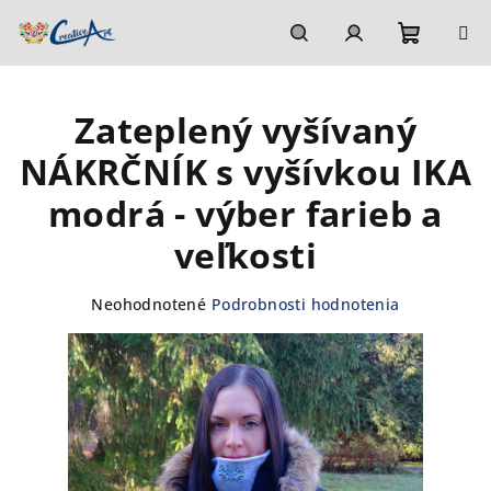
Prejsť
na
obsah
Nákupn
Hľadať
Prihlásenie
Zateplený vyšívaný
košík
NÁKRČNÍK s vyšívkou IKA
modrá - výber farieb a
veľkosti
Priemerné
Neohodnotené
Podrobnosti hodnotenia
hodnotenie
produktu
je
0,0
z
5
hviezdičiek.