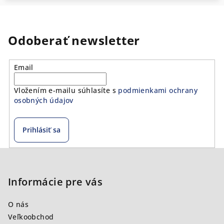
Odoberať newsletter
Email
Vložením e-mailu súhlasíte s
podmienkami ochrany
osobných údajov
Prihlásiť sa
Z
á
p
Informácie pre vás
ä
O nás
t
Veľkoobchod