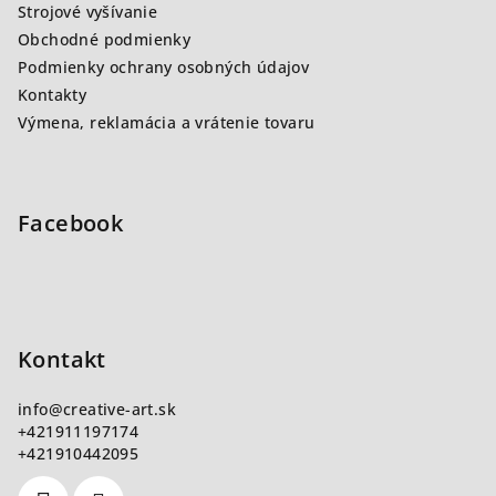
i
Strojové vyšívanie
e
Obchodné podmienky
Podmienky ochrany osobných údajov
Kontakty
Výmena, reklamácia a vrátenie tovaru
Facebook
Kontakt
info
@
creative-art.sk
+421911197174
+421910442095