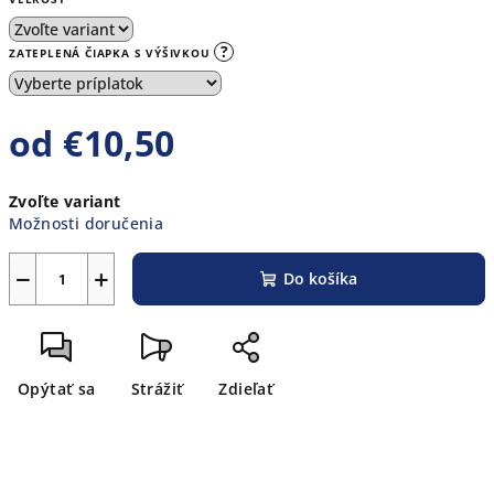
?
ZATEPLENÁ ČIAPKA S VÝŠIVKOU
od
€10,50
Jednotková
Zvoľte variant
cena:
Možnosti doručenia
−
+
Do košíka
Opýtať sa
Strážiť
Zdieľať