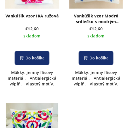
Vankúšik vzor IKA ružová
Vankúšik vzor Modré
srdiečko s modrým
kvietkom
€12,60
€12,60
skladom
skladom
Do košíka
Do košíka
Mäkký, jemný flisový
Mäkký, jemný flisový
materiál. Antialergická
materiál. Antialergická
výplň. Vlastný motív.
výplň. Vlastný motív.