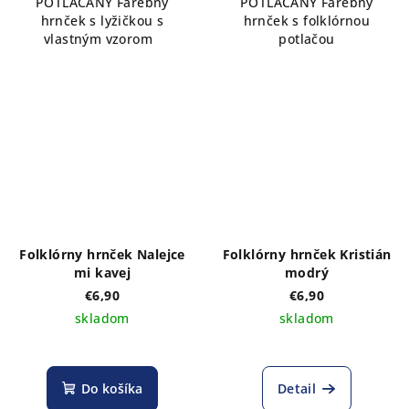
POTLÁČANÝ Farebný
POTLÁČANÝ Farebný
hrnček s lyžičkou s
hrnček s folklórnou
vlastným vzorom
potlačou
Folklórny hrnček Nalejce
Folklórny hrnček Kristián
mi kavej
modrý
€6,90
€6,90
skladom
skladom
Do košíka
Detail