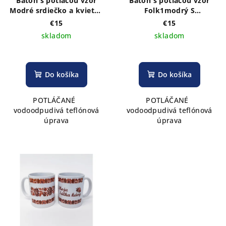
Batoh s potlačou vzor
Batoh s potlačou vzor
Modré srdiečko a kvietky
Folk1modrý S
S TEFLÓNOVOU ÚPRAVOU
TEFLÓNOVOU ÚPRAVOU
€15
€15
skladom
skladom
Do košíka
Do košíka
POTLÁČANÉ
POTLÁČANÉ
vodoodpudivá teflónová
vodoodpudivá teflónová
úprava
úprava