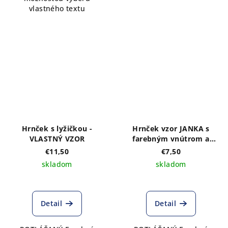
vlastného textu
Hrnček s lyžičkou -
Hrnček vzor JANKA s
VLASTNÝ VZOR
farebným vnútrom a
uškom
€11,50
€7,50
skladom
skladom
Detail
Detail