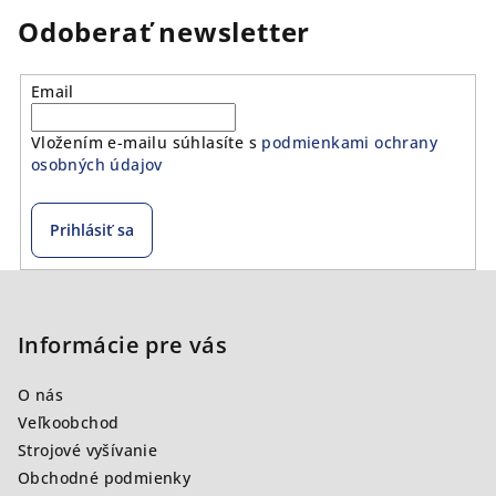
Odoberať newsletter
Email
Vložením e-mailu súhlasíte s
podmienkami ochrany
osobných údajov
Prihlásiť sa
Z
á
p
Informácie pre vás
ä
O nás
t
Veľkoobchod
i
Strojové vyšívanie
e
Obchodné podmienky