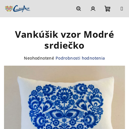
Prejsť
na
obsah
Nákupn
Hľadať
Prihlásenie
Vankúšik vzor Modré
košík
srdiečko
Priemerné
Neohodnotené
Podrobnosti hodnotenia
hodnotenie
produktu
je
0,0
z
5
hviezdičiek.