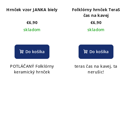
Hrnček vzor JANKA biely
Folklórny hrnček TeraS
čas na kavej
€6,90
€6,90
skladom
skladom
Do košíka
Do košíka
POTLÁČANÝ Folklórny
teras čas na kavej, ta
keramický hrnček
nerušic!