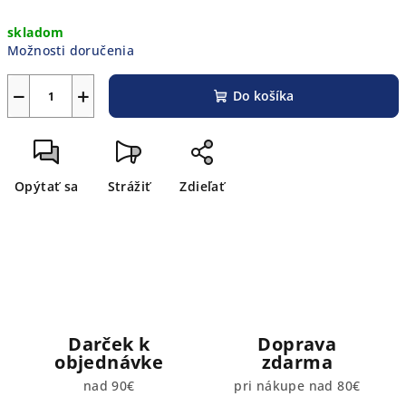
Jednotková
skladom
cena:
Možnosti doručenia
−
+
Do košíka
Opýtať sa
Strážiť
Zdieľať
Darček k
Doprava
objednávke
zdarma
nad 90€
pri nákupe nad 80€