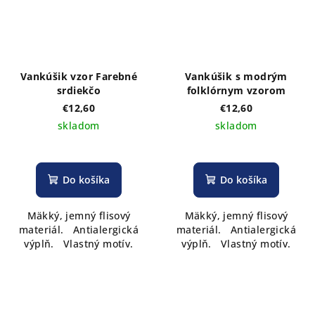
Vankúšik vzor Farebné
Vankúšik s modrým
srdiekčo
folklórnym vzorom
€12,60
€12,60
skladom
skladom
Do košíka
Do košíka
Mäkký, jemný flisový
Mäkký, jemný flisový
materiál. Antialergická
materiál. Antialergická
výplň. Vlastný motív.
výplň. Vlastný motív.