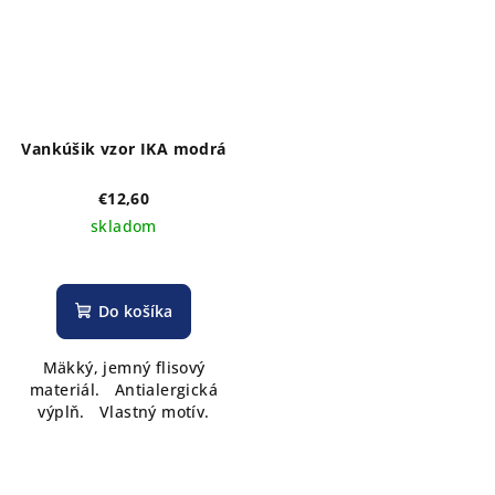
Vankúšik vzor IKA modrá
€12,60
skladom
Do košíka
Mäkký, jemný flisový
materiál. Antialergická
výplň. Vlastný motív.