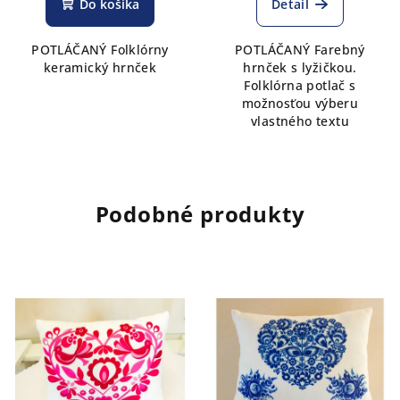
Do košíka
Detail
POTLÁČANÝ Folklórny
POTLÁČANÝ Farebný
keramický hrnček
hrnček s lyžičkou.
Folklórna potlač s
možnosťou výberu
vlastného textu
Podobné produkty