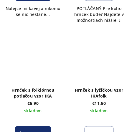
Nalejce mi kavej a nikomu
POTLÁČANÝ Pre koho
še nič nestane...
hrnček bude? Nájdete v
možnostiach nižšie ⇓
Hrnček s folklórnou
Hrnček s lyžičkou vzor
potlačou vzor IKA
IKAfolk
€6,90
€11,50
skladom
skladom