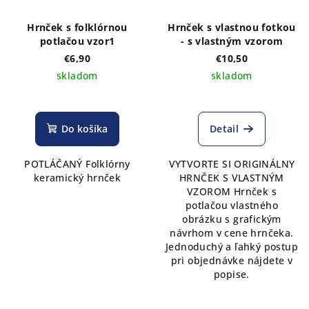
Hrnček s folklórnou
Hrnček s vlastnou fotkou
potlačou vzor1
- s vlastným vzorom
€6,90
€10,50
skladom
skladom
Do košíka
Detail
POTLÁČANÝ Folklórny
VYTVORTE SI ORIGINÁLNY
keramický hrnček
HRNČEK S VLASTNÝM
VZOROM Hrnček s
potlačou vlastného
obrázku s grafickým
návrhom v cene hrnčeka.
Jednoduchý a ľahký postup
pri objednávke nájdete v
popise.