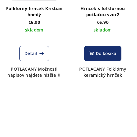
Folklórny hrnček Kristián
Hrnček s folklórnou
hnedý
potlačou vzor2
€6,90
€6,90
skladom
skladom
Detail
Do košíka
POTLÁČANÝ Možnosti
POTLÁČANÝ Folklórny
nápisov nájdete nižšie ⇓
keramický hrnček