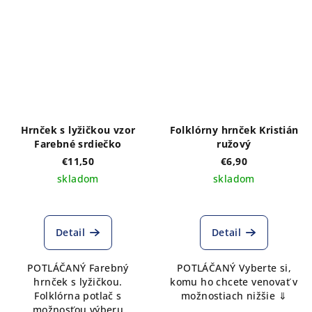
Hrnček s lyžičkou vzor
Folklórny hrnček Kristián
Farebné srdiečko
ružový
€11,50
€6,90
skladom
skladom
Detail
Detail
POTLÁČANÝ Farebný
POTLÁČANÝ Vyberte si,
hrnček s lyžičkou.
komu ho chcete venovať v
Folklórna potlač s
možnostiach nižšie ⇓
možnosťou výberu