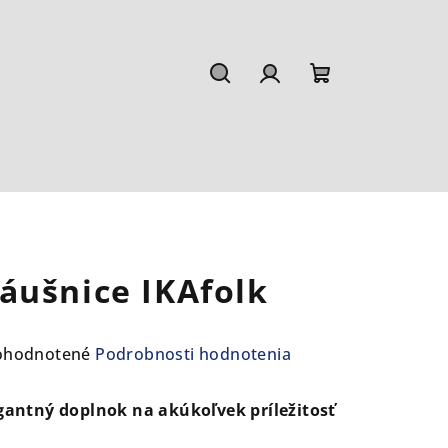
Hľadať
Prihlásenie
Nákupný
košík
áušnice IKAfolk
emerné
ohodnotené
Podrobnosti hodnotenia
notenie
duktu
gantný doplnok na akúkoľvek príležitosť