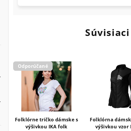
Súvisiaci
Odporúčané
lier a manžety
er farieb košele
Folklórne tričko dámske s
Folklórna dámsk
výšivkou IKA folk
výšivkou vzor 