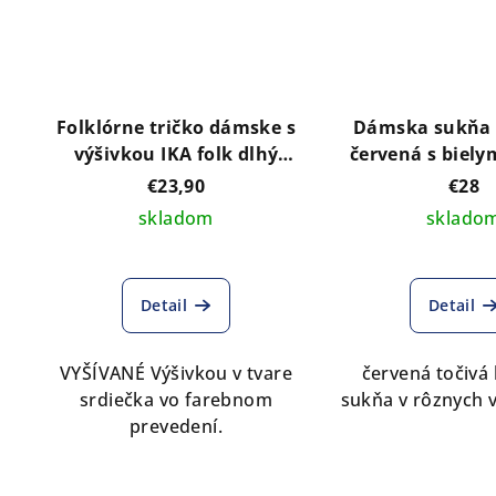
Folklórne tričko dámske s
Dámska sukňa
výšivkou IKA folk dlhý
červená s biel
rukáv
kvietko
€23,90
€28
skladom
sklado
Detail
Detail
VYŠÍVANÉ Výšivkou v tvare
červená točivá
srdiečka vo farebnom
sukňa v rôznych v
prevedení.