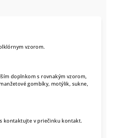
folklórnym vzorom.
ďalším doplnkom s rovnakým vzorom,
manžetové gombíky, motýlik, sukne,
 kontaktujte v priečinku kontakt.