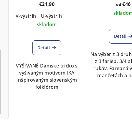
biely na hr
€21,90
€46
od
manžetá
sklado
V-výstrih
U-výstrih
skladom
Priemerné
Detail
hodnotenie
Detail
produktu
Na výber z 3 druh
je
z 3 farieb. 3/4 
5,0
VYŠÍVANÉ Dámske tričko s
rukáv. Farebná v
z
vyšívaným motívom IKA
manžetách a n
5
inšpirovaným slovenským
hviezdičiek.
folklórom