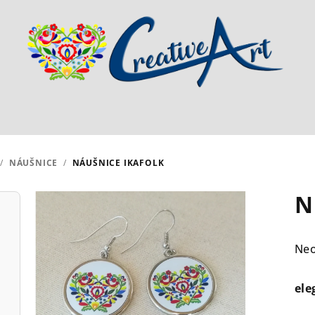
/
NÁUŠNICE
/
NÁUŠNICE IKAFOLK
N
Pri
Ne
hod
pro
ele
je