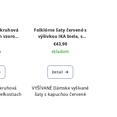
 kruhová
Folklórne šaty červené s
ym vzorom
výšivkou IKA biela, s
v
kapucňou
€43,90
m
skladom
Detail
 kruhová
VYŠÍVANÉ Dámske vyšívané
eľkostiach
šaty s kapucňou červené