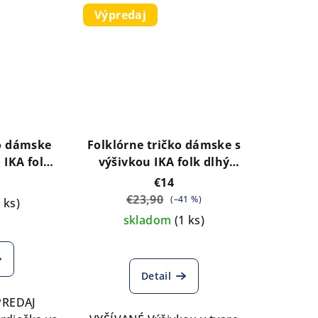
Výpredaj
ko dámske
Folklórne tričko dámske s
výšivkou IKA folk dlhý
ÝPREDAJ
rukáv VÝPREDAJ
€14
€23,90
(–41 %)
1 ks)
skladom
(1 ks)
Detail
PREDAJ