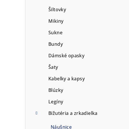
p
Šiltovky
a
Mikiny
n
Sukne
e
Bundy
l
Dámské opasky
Šaty
Kabelky a kapsy
Blúzky
Legíny
Bižutéria a zrkadielka
Náušnice