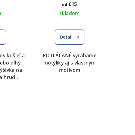
udi a
€15
od
ch
m
skladom
Detail
ov košieľ a
POTLÁČANÉ vyrábame
alebo dlhý
motýliky aj s vlastným
ýšivka na
motívom
a hrudi.