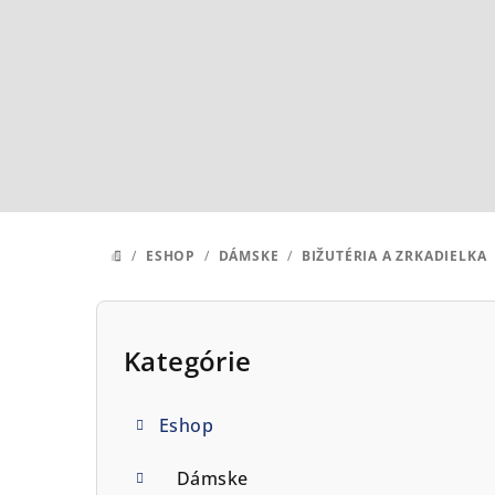
Prejsť
na
obsah
/
ESHOP
/
DÁMSKE
/
BIŽUTÉRIA A ZRKADIELKA
DOMOV
B
o
Kategórie
Preskočiť
kategórie
č
Eshop
n
ý
Dámske