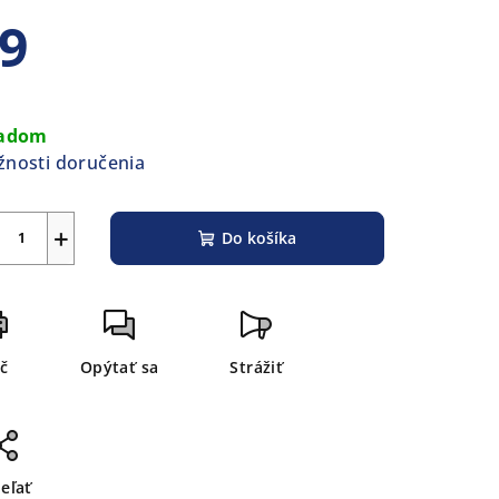
9
ezdičiek.
notková
a:
ladom
nosti doručenia
+
Do košíka
ač
Opýtať sa
Strážiť
ieľať