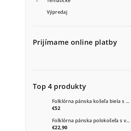
Tématické
Výpredaj
Prijímame online platby
Top 4 produkty
Folklórna pánska košeľa biela s modrou výšivkou vzor Kristián2
€52
Folklórna pánska polokošeľa s výšivkou vzor Kristián tmavé odtiene
€22,90