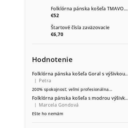
Folklórna pánska košeľa TMAVOMODRÁ s výšivkou vzor Kristián2 v modrých odtieňoch
€52
Štartové čísla zaväzovacie
€6,70
Hodnotenie
Folklórna pánska košeľa Goral s výšivkou go
Petra
|
Hodnotenie produktu je 5 z 5 hviezdičiek.
200% spokojnosť, veľmi profesionálna...
Folklórna pánska košeľa s modrou výšivkou vzor Srdiečko - výb
Marcela Gondová
|
Hodnotenie produktu je 5 z 5 hviezdičiek.
Ešte ho nemám