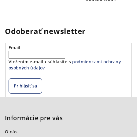
Odoberať newsletter
Email
Vložením e-mailu súhlasíte s
podmienkami ochrany
osobných údajov
Prihlásiť sa
Z
á
p
Informácie pre vás
ä
O nás
t