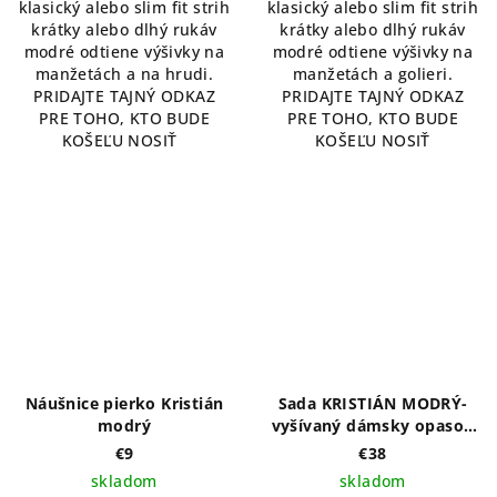
klasický alebo slim fit strih
klasický alebo slim fit strih
z
krátky alebo dlhý rukáv
krátky alebo dlhý rukáv
5
modré odtiene výšivky na
modré odtiene výšivky na
hviezdičiek.
manžetách a na hrudi.
manžetách a golieri.
PRIDAJTE TAJNÝ ODKAZ
PRIDAJTE TAJNÝ ODKAZ
PRE TOHO, KTO BUDE
PRE TOHO, KTO BUDE
KOŠEĽU NOSIŤ
KOŠEĽU NOSIŤ
Náušnice pierko Kristián
Sada KRISTIÁN MODRÝ-
modrý
vyšívaný dámsky opasok
a pánsky motýlik - výber
€9
€38
farby látky
skladom
skladom