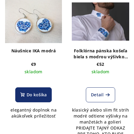
Náušnice IKA modrá
Folklórna pánska košeľa
biela s modrou výšivkou
vzor Kristián2
€9
€52
skladom
skladom
Priemerné
hodnotenie
produktu
Do košíka
Detail
je
5,0
elegantný doplnok na
klasický alebo slim fit strih
z
akúkoľvek príležitosť
modré odtiene výšivky na
5
manžetách a golieri
hviezdičiek.
PRIDAJTE TAJNÝ ODKAZ
PRE TOHO, KTO BUDE