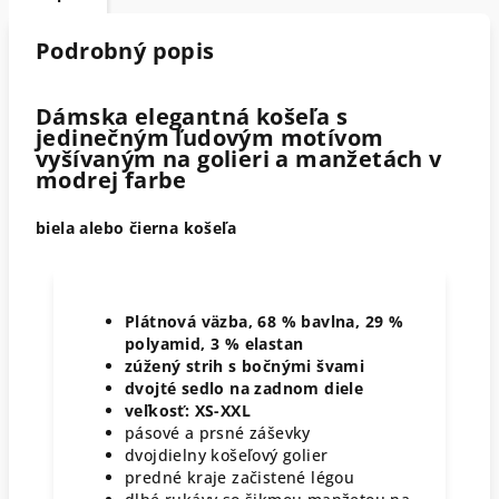
Podrobný popis
Dámska elegantná košeľa s
jedinečným ľudovým motívom
vyšívaným na golieri a manžetách v
modrej farbe
biela alebo čierna košeľa
Plátnová väzba, 68 % bavlna, 29 %
polyamid, 3 % elastan
zúžený strih s bočnými švami
dvojté sedlo na zadnom diele
veľkosť: XS-XXL
pásové a prsné záševky
dvojdielny košeľový golier
predné kraje začistené légou