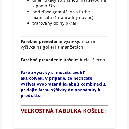
dlhé rukávy so šikmou manžetou na
2 gombíčky
perleťové gombíčky vo farbe
materiálu (1 náhradný naviac)
tvarovaný dolný okraj
Farebné prevedenie výšivky
: modrá
výšivka na golieri a manžetách
Farebné prevedenie košele
: biela, čierna
Farbu výšivky si môžete zvoliť
akúkoľvek, v prípade, že nechcete
vyšívať vyobrazenú farebnú kombináciu,
pridajte farbu výšivky do poznámky k
produktu
VEĽKOSTNÁ TABUĽKA KOŠELE: