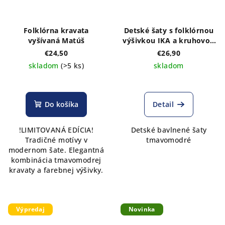
Folklórna kravata
Detské šaty s folklórnou
vyšívaná Matúš
výšivkou IKA a kruhovou
tmavomodrou folklórnou
€24,50
€26,90
sukničkou
skladom
(>5 ks)
skladom
Do košíka
Detail
!LIMITOVANÁ EDÍCIA!
Detské bavlnené šaty
Tradičné motívy v
tmavomodré
modernom šate. Elegantná
kombinácia tmavomodrej
kravaty a farebnej výšivky.
Výpredaj
Novinka