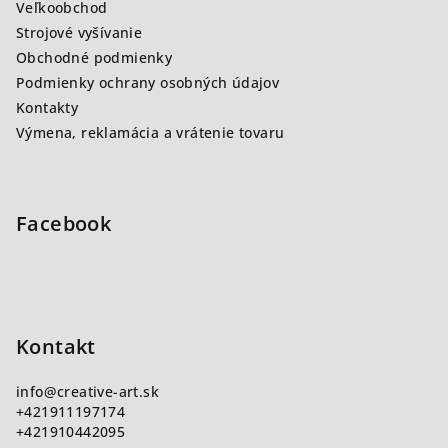
Veľkoobchod
i
Strojové vyšívanie
e
Obchodné podmienky
Podmienky ochrany osobných údajov
Kontakty
Výmena, reklamácia a vrátenie tovaru
Facebook
Kontakt
info
@
creative-art.sk
+421911197174
+421910442095