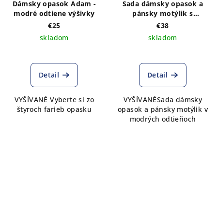
Dámsky opasok Adam -
Sada dámsky opasok a
modré odtiene výšivky
pánsky motýlik s
výšivkou Adam modré
€25
€38
farby
skladom
skladom
Detail
Detail
VYŠÍVANÉ Vyberte si zo
VYŠÍVANÉSada dámsky
štyroch farieb opasku
opasok a pánsky motýlik v
modrých odtieňoch