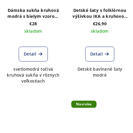
Dámska sukňa kruhová
Detské šaty s folklórnou
modrá s bielym vzorom
výšivkou IKA a kruhovou
kvietkov
modrou folklórnou
€28
€26,90
sukničkou
skladom
skladom
Detail
Detail
svetlomodrá točivá
Detské bavlnené šaty
kruhová sukňa v rôznych
modré
veľkostiach
Novinka