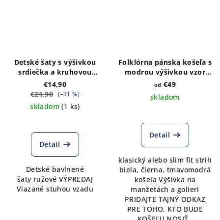
Detské šaty s výšivkou
Folklórna pánska košeľa s
srdiečka a kruhovou
modrou výšivkou vzor
ružovou sukničkou
Srdiečko - výber farieb
€14,90
€49
od
košele
€21,90
(–31 %)
skladom
skladom
(1 ks)
Priemerné
hodnotenie
produktu
Detail
je
Detail
5,0
klasický alebo slim fit strih
z
Detské bavlnené
biela, čierna, tmavomodrá
5
šaty ružové VÝPREDAJ
košeľa Výšivka na
hviezdičiek.
Viazané stuhou vzadu
manžetách a golieri
PRIDAJTE TAJNÝ ODKAZ
PRE TOHO, KTO BUDE
KOŠEĽU NOSIŤ