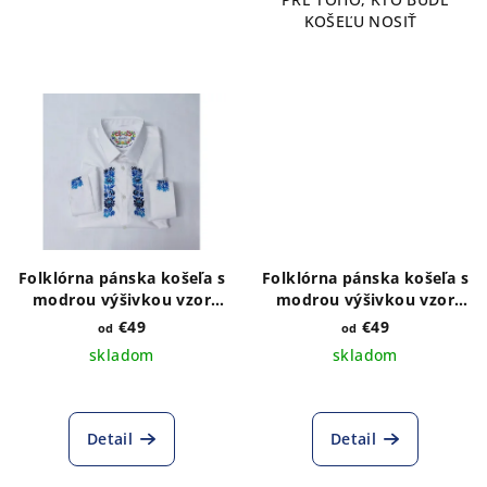
KOŠEĽU NOSIŤ
Folklórna pánska košeľa s
Folklórna pánska košeľa s
modrou výšivkou vzor
modrou výšivkou vzor
Kristián
Kristián golier a manžety
€49
€49
od
od
skladom
skladom
Priemerné
hodnotenie
produktu
Detail
Detail
je
5,0