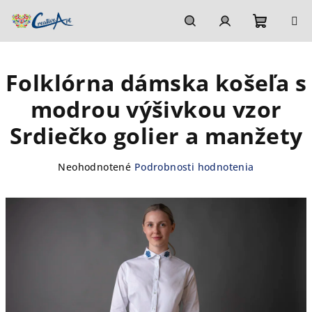
Prejsť
na
obsah
Nákupn
Hľadať
Prihlásenie
Folklórna dámska košeľa s
košík
modrou výšivkou vzor
Srdiečko golier a manžety
Priemerné
Neohodnotené
Podrobnosti hodnotenia
hodnotenie
produktu
je
0,0
z
5
hviezdičiek.