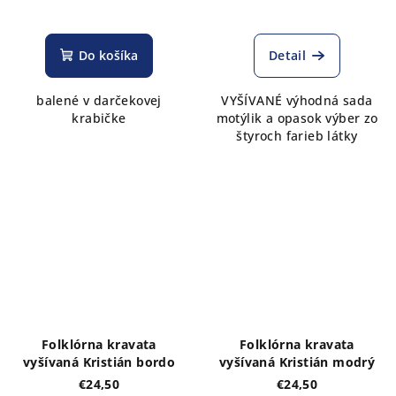
Do košíka
Detail
balené v darčekovej
VYŠÍVANÉ výhodná sada
krabičke
motýlik a opasok výber zo
štyroch farieb látky
Folklórna kravata
Folklórna kravata
vyšívaná Kristián bordo
vyšívaná Kristián modrý
€24,50
€24,50