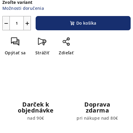
Zvoľte variant
cena:
Možnosti doručenia
−
+
Do košíka
Opýtať sa
Strážiť
Zdieľať
Darček k
Doprava
objednávke
zdarma
nad 90€
pri nákupe nad 80€