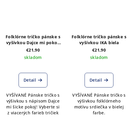
Folklórne tričko pánske s
Folklórne tričko pánske s
vyšívkou Dajce mi pokoj!
vyšívkou IKA biela
výber farieb trička
€21,90
€21,90
skladom
skladom
Detail
Detail
VYŠÍVANÉ Pánske tričko s
VYŠÍVANÉ Pánske tričko s
výšivkou s nápisom Dajce
výšivkou folklórneho
mi šicke pokoj! Vyberte si
motívu srdiečka v bielej
z viacerých farieb tričiek
farbe.