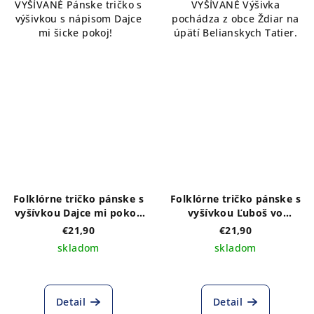
VYŠÍVANÉ Pánske tričko s
VYŠÍVANÉ Výšivka
výšivkou s nápisom Dajce
pochádza z obce Ždiar na
mi šicke pokoj!
úpätí Belianskych Tatier.
Folklórne tričko pánske s
Folklórne tričko pánske s
vyšívkou Dajce mi pokoj!
vyšívkou Ľuboš vo
čierne, biela výšivka
folklórnych farbách
€21,90
€21,90
skladom
skladom
Detail
Detail