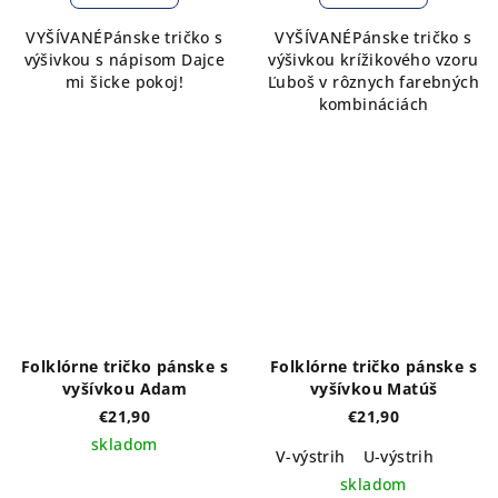
VYŠÍVANÉPánske tričko s
VYŠÍVANÉPánske tričko s
výšivkou s nápisom Dajce
výšivkou krížikového vzoru
mi šicke pokoj!
Ľuboš v rôznych farebných
kombináciách
Folklórne tričko pánske s
Folklórne tričko pánske s
vyšívkou Adam
vyšívkou Matúš
€21,90
€21,90
skladom
V-výstrih
U-výstrih
skladom