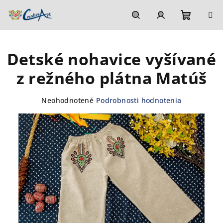
Prejsť
na
obsah
Nákupn
Hľadať
Prihlásenie
Detské nohavice vyšívané
košík
z režného plátna Matúš
Priemerné
Neohodnotené
Podrobnosti hodnotenia
hodnotenie
produktu
je
0,0
z
5
hviezdičiek.