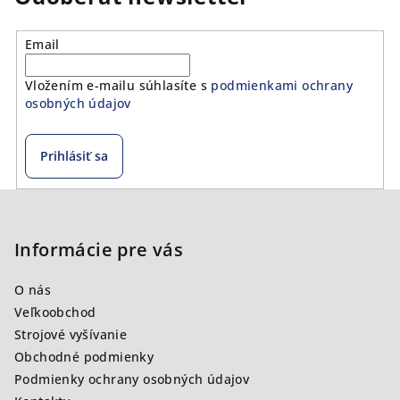
Email
Vložením e-mailu súhlasíte s
podmienkami ochrany
osobných údajov
Prihlásiť sa
Z
á
p
Informácie pre vás
ä
O nás
t
Veľkoobchod
i
Strojové vyšívanie
e
Obchodné podmienky
Podmienky ochrany osobných údajov