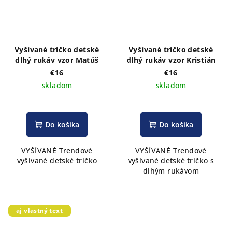
Vyšívané tričko detské
Vyšívané tričko detské
dlhý rukáv vzor Matúš
dlhý rukáv vzor Kristián
€16
€16
skladom
skladom
Do košíka
Do košíka
VYŠÍVANÉ Trendové
VYŠÍVANÉ Trendové
vyšívané detské tričko
vyšívané detské tričko s
dlhým rukávom
aj vlastný text