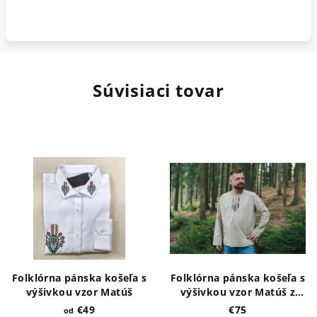
Súvisiaci tovar
Folklórna pánska košeľa s
Folklórna pánska košeľa s
výšivkou vzor Matúš
výšivkou vzor Matúš z
režného plátna
€49
€75
od