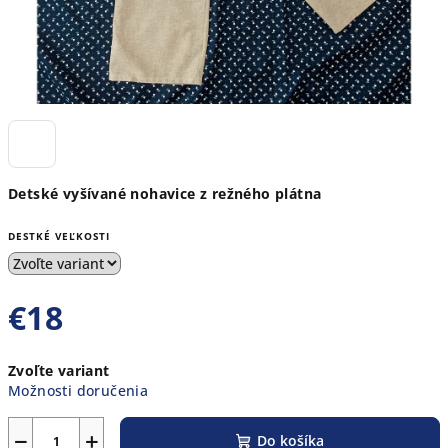
Detské vyšívané nohavice z režného plátna
DESTKÉ VEĽKOSTI
€18
Jednotková
Zvoľte variant
cena:
Možnosti doručenia
−
+
Do košíka