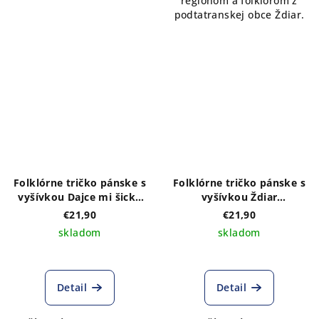
regiónom a folklórom z
podtatranskej obce Ždiar.
Folklórne tričko pánske s
Folklórne tričko pánske s
vyšívkou Dajce mi šicke
vyšívkou Ždiar
pokoj! čierne/biele
čierne/biele
€21,90
€21,90
skladom
skladom
Detail
Detail