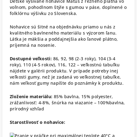
Detské vyšívané nohavice Matúš z režného plátna vo
voľnom, pohodlnom štýle s gumou v páse, doplnené o
folklórnu výšivku zo Slovenska.
Nohavice sú šitné na objednávku priamo u nás z
kvalitného bavlneného materiálu s výzorom ľanu.
Látka je mäkšia a poddajnejšia ako ľanové plátno,
príjemná na nosenie.
Dostupné veľkosti:
86, 92, 98 (2-3 roky), 104 (3-4
roky), 110 (4-5 rokov), 116, 122 – veľkostnú tabuľku
nájdete v galérii produktu. V prípade potreby inej
veľkosti gumy, než je zadaná vo veľkostnej tabuľke,
nám veľkosť gumy napíšte do poznámky k produktu.
Zloženie materiálu:
85% bavlna, 15% polyester,
zrážanlivosť: 4-8%, šnúrka na viazanie – 100%bavlna,
prírodný vzhľad
Starostlivosť o nohavice: