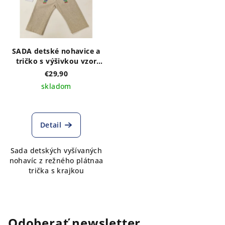
SADA detské nohavice a
tričko s výšivkou vzor
Kristián
€29,90
skladom
Detail
Sada detských vyšívaných
nohavíc z režného plátnaa
trička s krajkou
Odoberať newsletter