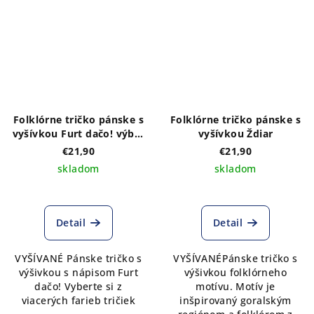
Folklórne tričko pánske s
Folklórne tričko pánske s
vyšívkou Furt dačo! výber
vyšívkou Ždiar
farieb trička
€21,90
€21,90
skladom
skladom
Detail
Detail
VYŠÍVANÉ Pánske tričko s
VYŠÍVANÉPánske tričko s
výšivkou s nápisom Furt
výšivkou folklórneho
dačo! Vyberte si z
motívu. Motív je
viacerých farieb tričiek
inšpirovaný goralským