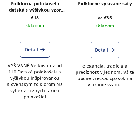
Folklórna polokošeľa
Folklórne vyšívané šaty
detská s výšivkou vzor
Kristián folk - výber farby
€18
€85
od
polokošele
skladom
skladom
Priemerné
hodnotenie
produktu
Detail
Detail
je
5,0
VYŠÍVANÉ Veľkosti už od
elegancia, tradícia a
z
110 Detská polokošeľa s
precíznosť v jednom. Všité
5
výšivkou inšpirovanou
bočné vrecká, opasok na
hviezdičiek.
slovenským folklórom Na
viazanie vzadu.
výber z rôznych farieb
polokošiel