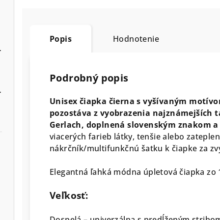
Popis
Hodnotenie
lier a manžety
Podrobný popis
er farieb košele
Unisex čiapka čierna s vyšívaným motívo
pozostáva z vyobrazenia najznámejších t
Gerlach, doplnená slovenským znakom a
viacerých farieb látky, tenšie alebo zateplen
nákrčník/multifunkčnú šatku k čiapke za z
Elegantná ľahká módna úpletová čiapka zo 1
Veľkosť:
Dospelá – univerzálna s predĺženým strihom