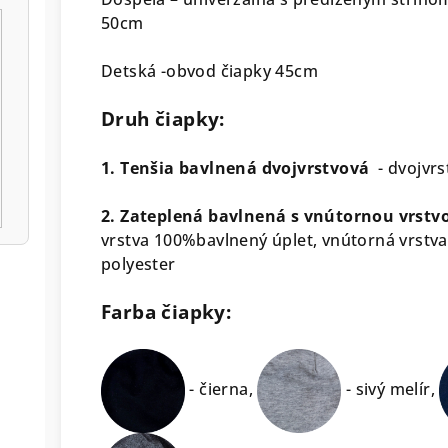
50cm
Detská -obvod čiapky 45cm
Druh čiapky:
1. Tenšia bavlnená dvojvrstvová
- dvojvr
2. Zateplená bavlnená s vnútornou vrstvo
vrstva 100%bavlnený úplet, vnútorná vrstva
polyester
Farba čiapky:
- čierna,
- sivý melír,