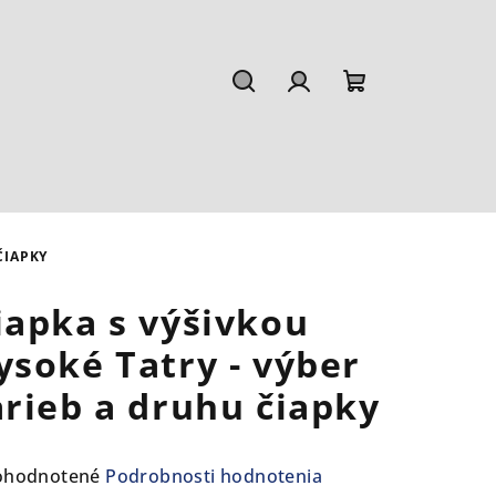
Hľadať
Prihlásenie
Nákupný
košík
ČIAPKY
iapka s výšivkou
ysoké Tatry - výber
arieb a druhu čiapky
emerné
ohodnotené
Podrobnosti hodnotenia