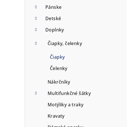
p
Pánske
a
Detské
n
Doplnky
e
Čiapky, čelenky
l
Čiapky
Čelenky
Nákrčníky
Multifunkčné šátky
Motýliky a traky
Kravaty