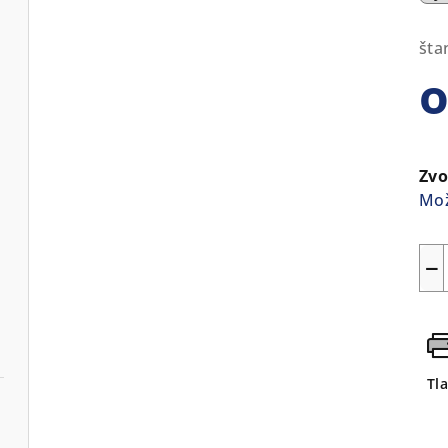
šta
Jed
cen
Zvo
Mož
−
Tl