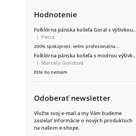
Hodnotenie
Folklórna pánska košeľa Goral s výšivkou go
Petra
|
Hodnotenie produktu je 5 z 5 hviezdičiek.
200% spokojnosť, veľmi profesionálna...
Folklórna pánska košeľa s modrou výšivkou vzor Srdiečko - výb
Marcela Gondová
|
Hodnotenie produktu je 5 z 5 hviezdičiek.
Ešte ho nemám
Odoberať newsletter
Vložte svoj e-mail a my Vám budeme
zasielať informácie o nových produktoch
na našom e-shope.