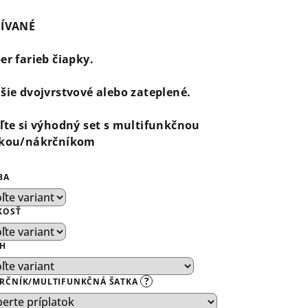
notenie
duktu
ŠÍVANÉ
er farieb čiapky.
šie dvojvrstvové alebo zateplené.
ezdičiek.
ľte si výhodný set s multifunkčnou
tkou/nákrčníkom
BA
KOSŤ
H
?
RČNÍK/MULTIFUNKČNÁ ŠATKA