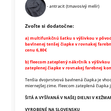
- antracit (tmavosivý melír)
Zvoľte si dodatočne:
a) multifunkčnú šatku s výšivkou v pôvod
bavlnenej tenšej čiapke v rovnakej fare
cenu 6,80€
b) fleecom zateplený nákrčník s výšivkou
zateplenej čiapke v rovnakej farebnej k
Tenšia dvojvrstvová bavlnená čiapka je vho
miernejšej zime. Fleecom zateplená čiapka j
ŠITÁ A VYŠÍVANÁ V NAŠEJ DIELNI V KEŽM
VYROBENÉ NA SLOVENSKU