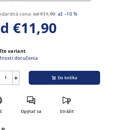
ndardná cena:
od €11,90
až –10 %
od
€11,90
notková
a:
ľte variant
nosti doručenia
+
Do košíka
ač
Opýtať sa
Strážiť