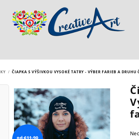
PKY
/
ČIAPKA S VÝŠIVKOU VYSOKÉ TATRY - VÝBER FARIEB A DRUHU 
Č
V
f
Pri
Ne
od €11,90