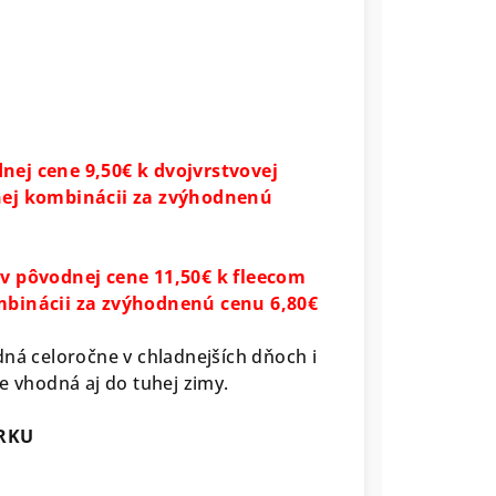
nej cene 9,50€ k dvojvrstvovej
bnej kombinácii za zvýhodnenú
 v pôvodnej cene 11,50€ k fleecom
ombinácii za zvýhodnenú cenu 6,80€
dná celoročne v chladnejších dňoch i
e vhodná aj do tuhej zimy.
ARKU