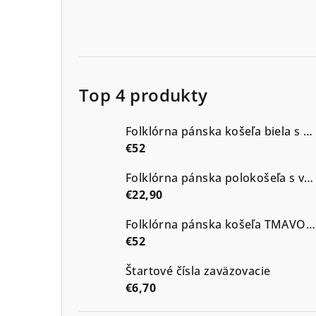
Top 4 produkty
Folklórna pánska košeľa biela s modrou výšivkou vzor Kristián2
€52
Folklórna pánska polokošeľa s výšivkou vzor Kristián tmavé odtiene
€22,90
Folklórna pánska košeľa TMAVOMODRÁ s výšivkou vzor Kristián2 v modrých odtieňoch
€52
Štartové čísla zaväzovacie
€6,70