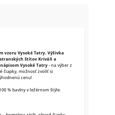
m vzoru Vysoké Tatry.
Výšivka
atranských štítov Kriváň a
 nápisom Vysoké Tatry
- na výber z
é čiapky, možnosť zvoliť si
výhodnenú cenu!
00 % bavlny v ležérnom štýle.
 – homeless strih, obvod čiapky