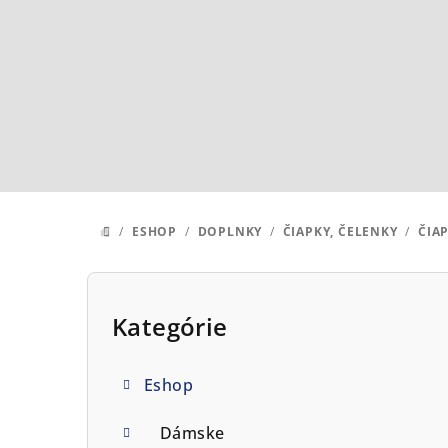
Prejsť
na
obsah
/
ESHOP
/
DOPLNKY
/
ČIAPKY, ČELENKY
/
ČIA
DOMOV
B
o
Kategórie
Preskočiť
kategórie
č
Eshop
n
ý
Dámske