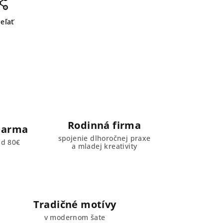
ieľať
Rodinná firma
darma
spojenie dlhoročnej praxe
ad 80€
a mladej kreativity
Tradičné motívy
v modernom šate