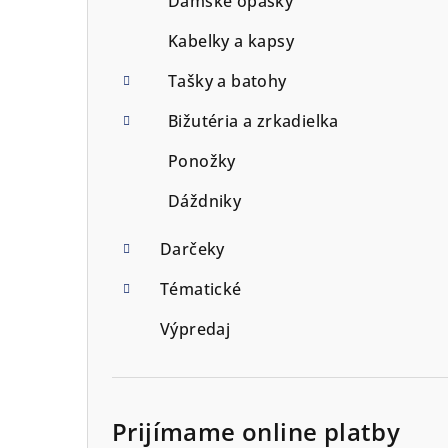
Dámské opasky
Kabelky a kapsy
Tašky a batohy
Bižutéria a zrkadielka
Ponožky
Dáždniky
Darčeky
Tématické
Výpredaj
Prijímame online platby